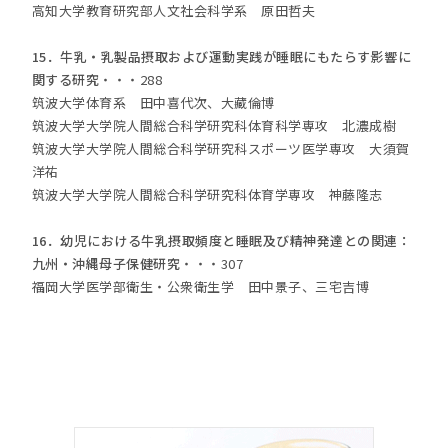
高知大学教育研究部人文社会科学系 原田哲夫
15．牛乳・乳製品摂取および運動実践が睡眠にもたらす影響に
関する研究
・・・288
筑波大学体育系 田中喜代次、大藏倫博
筑波大学大学院人間総合科学研究科体育科学専攻 北濃成樹
筑波大学大学院人間総合科学研究科スポーツ医学専攻 大須賀
洋祐
筑波大学大学院人間総合科学研究科体育学専攻 神藤隆志
16．幼児における牛乳摂取頻度と睡眠及び精神発達との関連：
九州・沖縄母子保健研究
・・・307
福岡大学医学部衛生・公衆衛生学 田中景子
、
三宅吉博