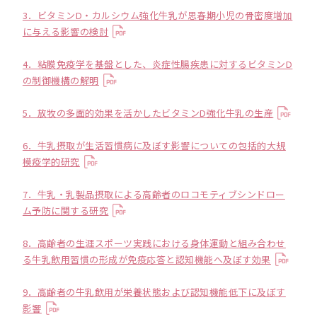
3．ビタミンD・カルシウム強化牛乳が思春期小児の骨密度増加
に与える影響の検討
4．粘膜免疫学を基盤とした、炎症性腸疾患に対するビタミンD
の制御機構の解明
5．放牧の多面的効果を活かしたビタミンD強化牛乳の生産
6．牛乳摂取が生活習慣病に及ぼす影響についての包括的大規
模疫学的研究
7．牛乳・乳製品摂取による高齢者のロコモティブシンドロー
ム予防に関する研究
8．高齢者の生涯スポーツ実践における身体運動と組み合わせ
る牛乳飲用習慣の形成が免疫応答と認知機能へ及ぼす効果
9．高齢者の牛乳飲用が栄養状態および認知機能低下に及ぼす
影響