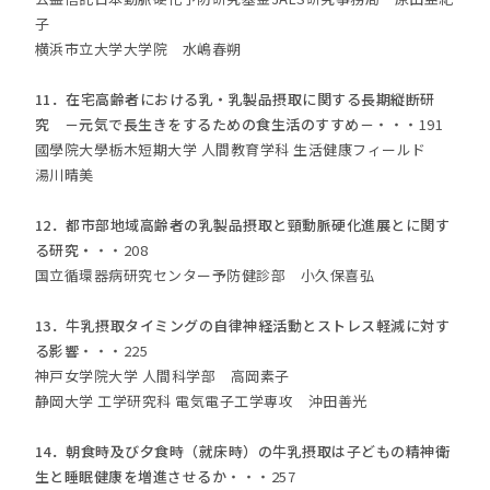
子
横浜市立大学大学院 水嶋春朔
11．在宅高齢者における乳・乳製品摂取に関する長期縦断研
究 －元気で長生きをするための食生活のすすめ－
・・・191
國學院大學栃木短期大学 人間教育学科 生活健康フィールド
湯川晴美
12．都市部地域高齢者の乳製品摂取と頸動脈硬化進展とに関す
る研究・
・・208
国立循環器病研究センター予防健診部 小久保喜弘
13．牛乳摂取タイミングの自律神経活動とストレス軽減に対す
る影響
・・・225
神戸女学院大学 人間科学部 高岡素子
静岡大学 工学研究科 電気電子工学専攻 沖田善光
14．朝食時及び夕食時（就床時）の牛乳摂取は子どもの精神衛
生と睡眠健康を増進させるか
・・・257