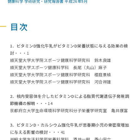
健康科学 学術研究・研究報告書 平成26年9月
目次
1．ビタミンD強化牛乳がビタミンD栄養状態に与える効果の検
討
・・・1
順天堂大学大学院スポーツ健康科学研究科 鈴木良雄
順天堂大学スポーツ健康科学科 長尾（丸山）麻子
順天堂大学大学院スポーツ健康科学研究科 櫻庭景植
順天堂大学大学院スポーツ健康科学研究科 河合祥雄
2．核内受容体を介したビタミンDによる脂質代謝遺伝子発現調
節機構の解明
・・・14
京都府立大学生命環境科学研究科分子栄養学研究室 亀井康富
3．ビタミンD・カルシウム強化牛乳が思春期小児の骨密度増加
に与える影響の検討
・・・41
尚絅大学生活科学部栄養科学科 酒井一樹、西山宗六