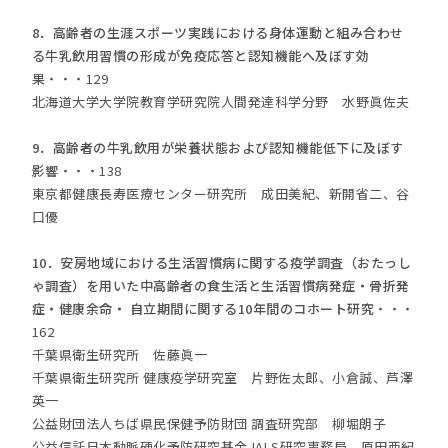
8．高齢者の生涯スポーツ実践における身体運動と組み合わせ
る牛乳飲用習慣の形成が免疫応答と認知機能へ及ぼす効
果
・・・129
北海道大学大学院教育学研究院人間発達科学分野 水野眞佐夫
9．高齢者の牛乳飲用が栄養状態および認知機能低下に及ぼす
影響
・・・138
東京都健康長寿医療センター研究所 成田美紀
、
新開省二
、
谷
口優
10．安房地域における生活習慣病に関する疫学調査（おたっし
ゃ調査）を用いた中高齢者の食生活と生活習慣病発症・骨折発
症・健康余命・ 自立期間に関する10年間のコホート研究
・・・
162
千葉県衛生研究所 佐藤眞一
千葉県衛生研究所 健康疫学研究室 片野佐太郎
、
小倉誠
、
芦澤
英一
公益財団法人ちば県民保健予防財団 調査研究部 柳堀朗子
公益信託日本動脈硬化予防研究基金JALS研究事務局 原田亜紀