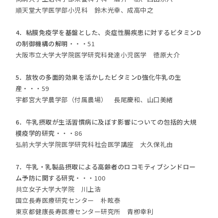
順天堂大学医学部小児科 鈴木光幸
、
成高中之
4．粘膜免疫学を基盤とした、炎症性腸疾患に対するビタミンD
の制御機構の解明
・・・51
大阪市立大学大学院医学研究科発達小児医学 徳原大介
5．放牧の多面的効果を活かしたビタミンD強化牛乳の生
産
・・・59
宇都宮大学農学部（付属農場） 長尾慶和
、
山口美緒
6．牛乳摂取が生活習慣病に及ぼす影響についての包括的大規
模疫学的研究
・・・86
弘前大学大学院医学研究科社会医学講座 大久保礼由
7．牛乳・乳製品摂取による高齢者のロコモティブシンドロー
ム予防に関する研究
・・・100
共立女子大学大学院 川上浩
国立長寿医療研究センター 朴眩泰
東京都健康長寿医療センター研究所 青栁幸利