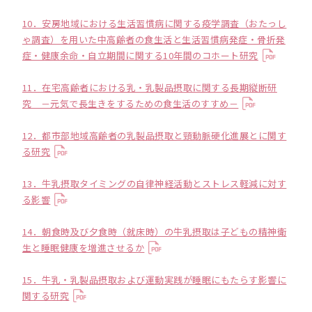
10．安房地域における生活習慣病に関する疫学調査（おたっし
ゃ調査）を用いた中高齢者の食生活と生活習慣病発症・骨折発
症・健康余命・自立期間に関する10年間のコホート研究
11．在宅高齢者における乳・乳製品摂取に関する長期縦断研
究 －元気で長生きをするための食生活のすすめ－
12．都市部地域高齢者の乳製品摂取と頸動脈硬化進展とに関す
る研究
13．牛乳摂取タイミングの自律神経活動とストレス軽減に対す
る影響
14．朝食時及び夕食時（就床時）の牛乳摂取は子どもの精神衛
生と睡眠健康を増進させるか
15．牛乳・乳製品摂取および運動実践が睡眠にもたらす影響に
関する研究