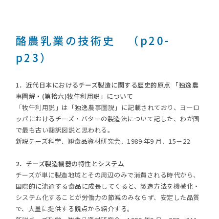
酪農乳業の技術史 （p20-
p23）
1．近代日本におけるチーズ製造に関する歴史的原点 「独逸農
事圖解・(第拾六)牧牛利用説」について
「牧牛利用説」は「独逸農事圖説」に記載されており、ヨーロ
ッパにおけるチーズ・バターの製造法について記した、わが国
で最も古い翻訳図説と思われる。
新説チーズ科学．㈱食品資材研究会．1989 年9 月．15－22
2．チーズ製造機器の特性とシステム
チーズが単に製造地域とその周辺のみで消費される時代から、
国際的に流通する食品に成長してくると、製造方法を機械化・
システム化することが労働力の節減のみならず、安定した品質
で、大量に提供する観点から紹介する。