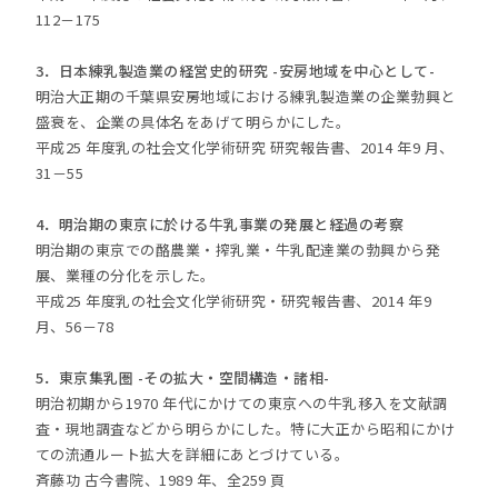
112－175
3．日本練乳製造業の経営史的研究 -安房地域を中心として-
明治大正期の千葉県安房地域における練乳製造業の企業勃興と
盛衰を、企業の具体名をあげて明らかにした。
平成25 年度乳の社会文化学術研究 研究報告書、2014 年9 月、
31－55
4．明治期の東京に於ける牛乳事業の発展と経過の考察
明治期の東京での酪農業・搾乳業・牛乳配達業の勃興から発
展、業種の分化を示した。
平成25 年度乳の社会文化学術研究・研究報告書、2014 年9
月、56－78
5．東京集乳圏 -その拡大・空間構造・諸相-
明治初期から1970 年代にかけての東京への牛乳移入を文献調
査・現地調査などから明らかにした。特に大正から昭和にかけ
ての流通ルート拡大を詳細にあとづけている。
斉藤功 古今書院、1989 年、全259 頁