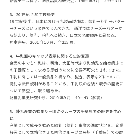
新説チーズ科学．㈱食品資材研究会．1989 年9 月．299－311
3．20 世紀 乳加工技術史
19 世紀後半、日本における乳製品製造は、煉乳→粉乳→バター
→チーズという順序で歩んできた。西洋ではチーズ→バターか
ら始まり、煉乳、粉乳へと続き、日本の発展順序と異なる。
㈱幸書房．2001 年10 月．全215 頁.
4．牛乳瓶のキャップ表示に関する史的変遷
食品の中でも牛乳は、明治、大正時代より乳幼児を始め病床で
の栄養源として求める患者のために必要不可欠とされてきた。
牛乳に関しては一般食品と異なり、製造、表示などについて、
特別な法律規制があることから、牛乳瓶の包装と表示の歴史に
ついて調査し、取り纏めた。
酪農乳業史研究4 号．2010 年9 月．40－43（解説）
5．煉乳産業の始まり－明治グループの千葉県での歴史を中心
に
産業として成長を始めた練乳（煉乳）事業の進展状況を、企業
経営として本格化させた明治グループの房州（千葉県）での歴