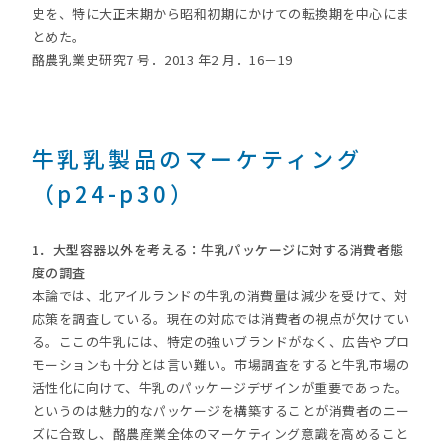
史を、特に大正末期から昭和初期にかけての転換期を中心にま
とめた。
酪農乳業史研究7 号．2013 年2 月．16－19
牛乳乳製品のマーケティング
（p24-p30）
1．大型容器以外を考える：牛乳パッケージに対する消費者態
度の調査
本論では、北アイルランドの牛乳の消費量は減少を受けて、対
応策を調査している。現在の対応では消費者の視点が欠けてい
る。ここの牛乳には、特定の強いブランドがなく、広告やプロ
モーションも十分とは言い難い。市場調査をすると牛乳市場の
活性化に向けて、牛乳のパッケージデザインが重要であった。
というのは魅力的なパッケージを構築することが消費者のニー
ズに合致し、酪農産業全体のマーケティング意識を高めること