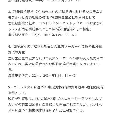
3．稲発酵粗飼料（イネWCS）の広域流通におけるシステムの
モデル化と流通組織の機能 -宮城県農業公社を事例として-
宮城県農業公社は、コントラクターとストックヤードおよびバ
ッファ部門を構成要素とした広域流通組織として機能。
農村経済研究、32(2)、2014 年8 月、55－60
4．国産生乳の供給不足を受けた乳業メーカーへの原料乳分配
方法の変化
生乳生産量の減少を受けて乳業メーカーへの原料乳分配方法が
変更され、需要に見合った原料乳調達が困難になってきてい
る。
農業市場研究、22(4)、2014 年3 月、34－46
5．パラレリズムに基づく輸出規律確保の貿易効果 -脱脂粉乳を
事例として-
脱脂粉乳貿易は、EU の輸出補助金とニュージーランドおよび
カナダの輸出国家貿易企業により歪曲されてきたが、パラレリ
ズムに基づく輸出規律確保により是正可能である。