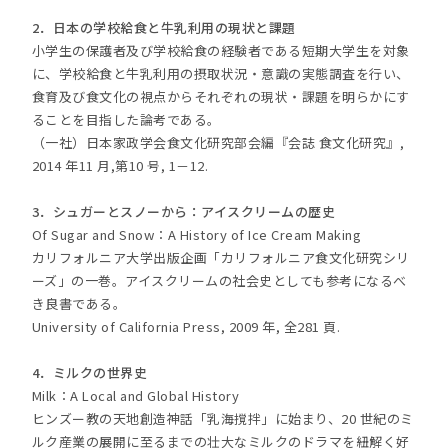
2．日本の学校給食と牛乳利用の現状と課題
小学生の保護者及び学校給食の経験者である短期大学生を対象
に、学校給食と牛乳利用の摂取状況・意識の実態調査を行い、
食育及び食文化の視点からそれぞれの現状・課題を明らかにす
ることを目指した論考である。
（一社）日本家政学会食文化研究部会編『会誌 食文化研究』,
2014 年11 月,第10 号, 1－12.
3．シュガーとスノーから：アイスクリームの歴史
Of Sugar and Snow：A History of Ice Cream Making
カリフォルニア大学出版企画「カリフォルニア食文化研究シリ
ーズ」の一巻。アイスクリームの社会史としても参考になるべ
き良書である。
University of California Press, 2009 年, 全281 頁.
4．ミルクの世界史
Milk：A Local and Global History
ヒンズー教の天地創造神話「乳海撹拌」に始まり、20 世紀のミ
ルク産業の展開に至るまでの壮大なミルクのドラマを紐解く好