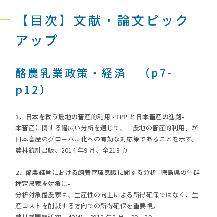
【目次】文献・論文ピック
アップ
酪農乳業政策・経済 （p7-
p12）
1．日本を救う農地の畜産的利用 -TPP と日本畜産の進路-
本畜産に関する幅広い分析を通じて、「農地の畜産的利用」が
日本畜産のグローバル化への有効な対応策であることを示す。
農林統計出版、2014 年9 月、全213 頁
2．酪農経営における飼養管理意識に関する分析 -徳島県の牛群
検定農家を対象に-
分析対象酪農家は、生産性の向上による所得確保ではなく、生
産コストを削減する方向での所得確保を重要視。
農林業問題研究、48(4)、2013 年3 月、29－39