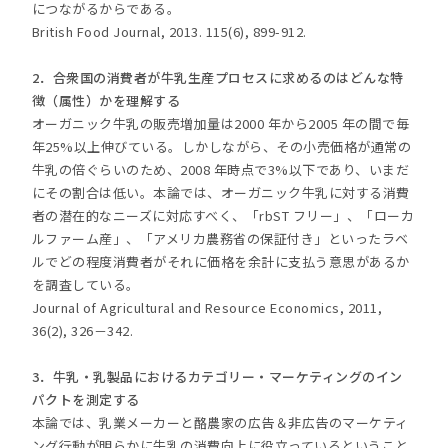
につながるからである。
British Food Journal, 2013. 115(6), 899-912.
2．合衆国の消費者が牛乳生産プロセスに求めるのはどんな特
徴（属性）かを理解する
オーガニック牛乳の販売増加量は2000 年から2005 年の間で毎
年25%以上伸びている。しかしながら、その小売価格が通常の
牛乳の倍ぐらいのため、2008 年時点で3%以下であり、いまだ
にその割合は低い。本論では、オーガニック牛乳に対する消費
者の潜在的なニーズに対応すべく、「rbST フリー」、「ローカ
ルファーム産」、「アメリカ農務省の保証付き」といったラベ
ルでどの程度消費者がそれに価格を余計に支払う意思があるか
を調査している。
Journal of Agricultural and Resource Economics, 2011,
36(2), 326－342.
3．牛乳・乳製品におけるカテゴリー・マーケティングのイン
パクトを測定する
本論では、乳業メーカーと酪農家の広告＆非広告のマーケティ
ング行動が明らかに牛乳の消費向上に役立っているということ