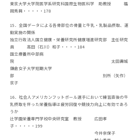
東京大学大学院医学系研究科国際生物医科学 助教授 福
岡秀興・・・・・178
15．全国データによる各骨部位の骨量と牛乳・乳製品摂取、運
動実施の関係
独立行政法人国立健康・栄養研究所健康増進研究部 主任研究
員 高田（石川）和子・・・・184
国立療養所中部病
院 太田壽城
鎌倉女子大学短期大学
部 別所（矢作）
京子
16．社会人アメリカンフットボール選手において練習直後の牛
乳摂取を伴った栄養指導は疲労回復や競技力向上に有効であろ
うか
辻学園栄養専門学校中央研究室 教授 広田孝
子・・・・・199
今井奈保子