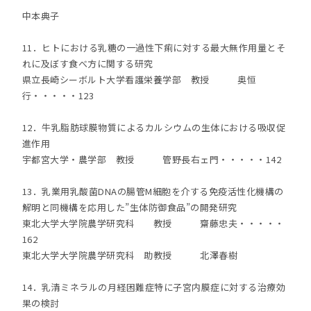
中本典子
11．ヒトにおける乳糖の一過性下痢に対する最大無作用量とそ
れに及ぼす食べ方に関する研究
県立長崎シーボルト大学看護栄養学部 教授 奥恒
行・・・・・123
12．牛乳脂肪球膜物質によるカルシウムの生体における吸収促
進作用
宇都宮大学・農学部 教授 管野長右ェ門・・・・・142
13．乳業用乳酸菌DNAの腸管M細胞を介する免疫活性化機構の
解明と同機構を応用した”生体防御食品”の開発研究
東北大学大学院農学研究科 教授 齋藤忠夫・・・・・
162
東北大学大学院農学研究科 助教授 北澤春樹
14．乳清ミネラルの月経困難症特に子宮内膜症に対する治療効
果の検討