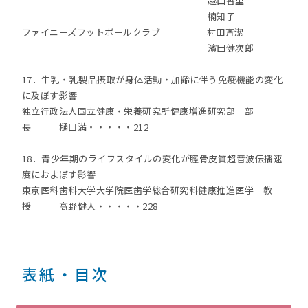
越山香里
楠知子
ファイニーズフットボールクラブ 村田斉潔
濱田健次郎
17．牛乳・乳製品摂取が身体活動・加齢に伴う免疫機能の変化
に及ぼす影響
独立行政法人国立健康・栄養研究所健康増進研究部 部
長 樋口満・・・・・212
18．青少年期のライフスタイルの変化が脛骨皮質超音波伝播速
度におよぼす影響
東京医科歯科大学大学院医歯学総合研究科健康推進医学 教
授 高野健人・・・・・228
表紙・目次