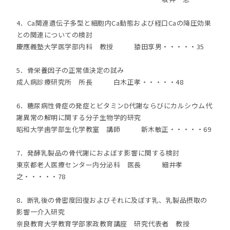
4．Ca関連遺伝子多型と細胞内Ca動態および経口Caの降圧効果
との関連についての検討
慶應義塾大学医学部内科 教授 猿田享男・・・・・35
5．骨栄養因子の正常値決定の試み
成人病診療研究所 所長 白木正孝・・・・・48
6．糖尿病性骨症の発症とビタミンD代謝ならびにカルシウム代
謝異常の解明に関する分子生物学的研究
昭和大学歯学部生化学教室 講師 新木敏正・・・・・69
7．発酵乳製品の骨代謝におよぼす影響に関する検討
東京都老人医療センター内分泌科 医長 細井孝
之・・・・・78
8．断乳後の骨密度回復およびそれに及ぼす乳、乳製品摂取の
影響一介入研究
奈良教育大学教育学部家政教育講座 研究代表者 教授