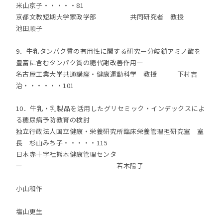
米山京子・・・・・81
京都文教短期大学家政学部 共同研究者 教授
池田順子
9．牛乳タンパク質の有用性に関する研究ー分岐鎖アミノ酸を
豊富に含むタンパク質の糖代謝改善作用ー
名古屋工業大学共通講座・健康運動科学 教授 下村吉
治・・・・・・101
10．牛乳・乳製品を活用したグリセミック・インデックスによ
る糖尿病予防教育の検討
独立行政法人国立健康・栄養研究所臨床栄養管理担研究室 室
長 杉山みち子・・・・・115
日本赤十字社熊本健康管理センタ
ー 若木陽子
小山和作
塩山更生