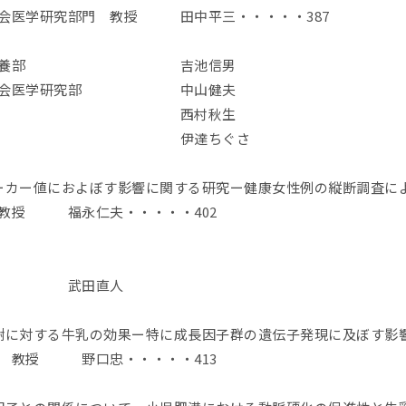
社会医学研究部門 教授 田中平三・・・・・387
人健康・栄養部 吉池信男
究所社会医学研究部 中山健夫
ター調査部 西村秋生
衆衛生学教室 伊達ちぐさ
ーカー値におよぼす影響に関する研究ー健康女性例の縦断調査に
 教授 福永仁夫・・・・・402
部 武田直人
謝に対する牛乳の効果ー特に成長因子群の遺伝子発現に及ぼす影
科 教授 野口忠・・・・・413