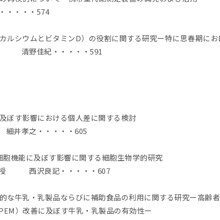
・・・・574
（カルシウムとビタミンD）の役割に関する研究ー特に思春期にお
授 清野佳紀・・・・・591
に及ぼす影響における個人差に関する検討
細井孝之・・・・・605
芽細胞機能に及ぼす影響に関する細胞生物学的研究
教授 西沢良記・・・・・607
果的な牛乳・乳製品ならびに補助食品の利用に関する研究ー高齢
tition, PEM）改善に及ぼす牛乳・乳製品の有効性ー