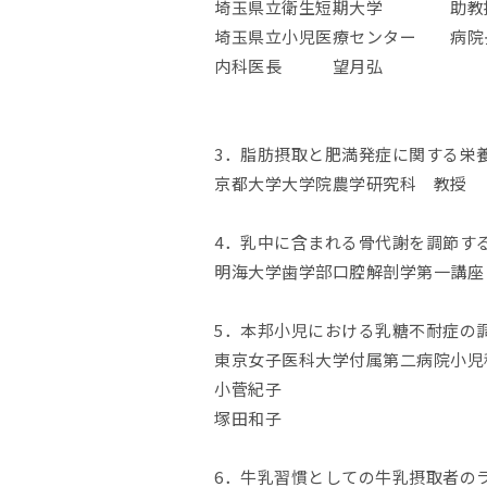
埼玉県立衛生短期大学 助教授
埼玉県立小児医療センター 病
内科医長 望月弘
3．脂肪摂取と肥満発症に関する栄
京都大学大学院農学研究科 教授
4．乳中に含まれる骨代謝を調節す
明海大学歯学部口腔解剖学第一講
5．本邦小児における乳糖不耐症の
東京女子医科大学付属第二病院小
小菅紀子
塚田和子
6．牛乳習慣としての牛乳摂取者の