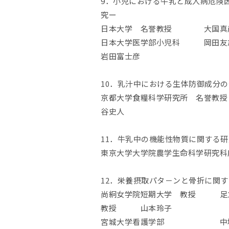
9．小児における牛乳と成人病危険
究ー
日本大学 名誉教授 大国真彦・
日本大学医学部小児科 岡田友
岩田富士彦
10．乳汁中における生体防御成分
京都大学食糧科学研究所 名誉教
谷史人
11．牛乳中の機能性物質に関する
東京大学大学院農学生命科学研究
12．栄養摂取パタ－ンと骨折に関
尚絅女学院短期大学 教授 足立
教授 山本玲子
宮城大学看護学部 中塚