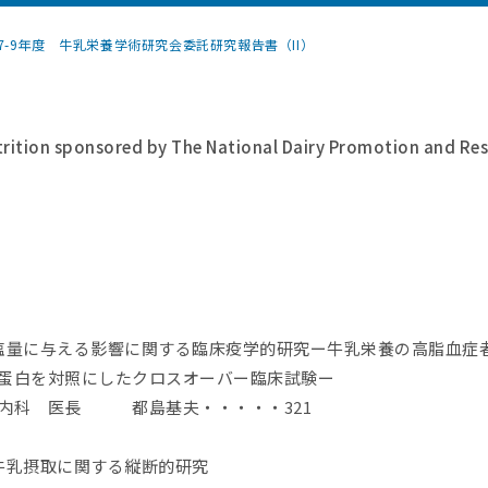
7-9年度 牛乳栄養学術研究会委託研究報告書（II）
trition sponsored by The National Dairy Promotion and Res
塩量に与える影響に関する臨床疫学的研究ー牛乳栄養の高脂血症
蛋白を対照にしたクロスオーバー臨床試験ー
謝内科 医長 都島基夫・・・・・321
牛乳摂取に関する縦断的研究