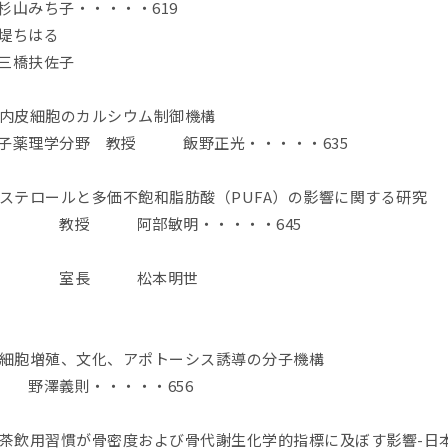
山みち子・・・・・619
ちはる
扶佐子
び内皮細胞のカルシウム制御機構
分子薬理学分野 教授 飯野正光・・・・・635
ステロールと多価不飽和脂肪酸（PUFA）の影響に関する研究
 教授 阿部敏明・・・・・645
栄養部 室長 松本明世
る細胞増殖、文化、アポトーシス誘導の分子機構
 野澤義則・・・・・656
ク茶飲用習慣が骨密度および骨代謝生化学的指標に及ぼす影響-