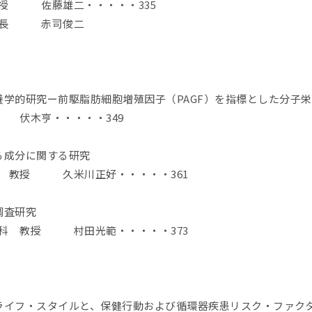
 佐藤雄二・・・・・335
院長 赤司俊二
養学的研究ー前駆脂肪細胞増殖因子（PAGF）を指標とした分子
 伏木亨・・・・・349
る成分に関する研究
座 教授 久米川正好・・・・・361
調査研究
児科 教授 村田光範・・・・・373
ライフ・スタイルと、保健行動および循環器疾患リスク・ファク