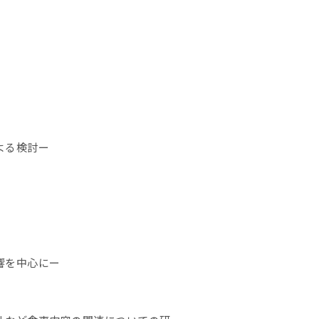
よる検討ー
響を中心にー