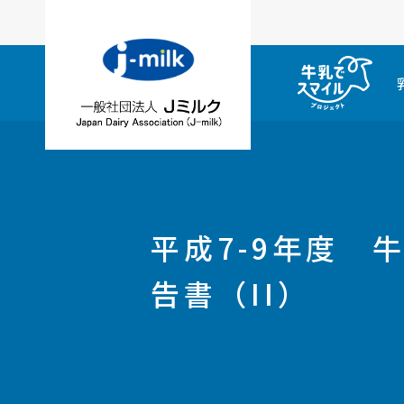
平成7-9年度 
告書（II）