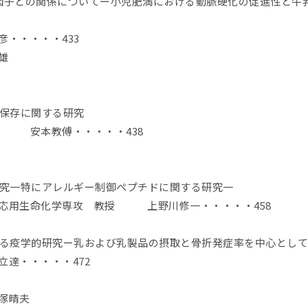
因子との関係についてー小児肥満における動脈硬化の促進性と牛
・・・・433
雄
の保存に関する研究
授 安本教傅・・・・・438
研究一特にアレルギー制御ペプチドに関する研究一
科応用生命化学専攻 教授 上野川修一・・・・・458
する疫学的研究ー乳および乳製品の摂取と骨折発症率を中心とし
達・・・・・472
晴夫