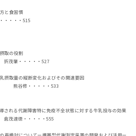
れ方と食習慣
・・・・515
ム摂取の役割
折茂肇・・・・・527
牛乳摂取量の縦断変化およびその関連要因
門 熊谷修・・・・・533
誘導される代謝障害特に免疫不全状態に対する牛乳投与の効果
倉茂達徳・・・・・555
謝量の再検討についてー携帯型代謝測定装置の開発および活用ー