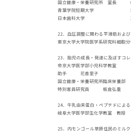
国立健康・栄養研究所 室長 杉
青葉学院短期大学 堤
日本歯科大学 三橋
22．血圧調整に関わる平滑筋およ
東京大学大学院医学系研究科細胞
23．胎児の成長・発達に及ぼすコレ
帝京大学医学部小児科学教室
助手 花香里子
国立健康・栄養研究所臨床
特別客員研究員 板倉弘重
24．牛乳由来蛋白・ペプチドによ
岐阜大学医学部生化学教室 教授
25．内モンゴール草原住民のミル