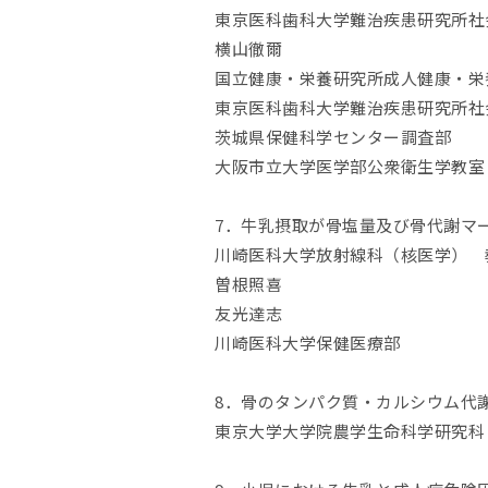
東京医科歯科大学難治疾患研究所
横山徹爾
国立健康・栄養研究所成
東京医科歯科大学難治疾患研
茨城県保健科学セン
大阪市立大学医学部公
7．牛乳摂取が骨塩量及び骨代謝マ
川崎医科大学放射線科（核医学）
曽根照喜
友光達志
川崎医科大学保健医療
8．骨のタンパク質・カルシウム代
東京大学大学院農学生命科学研究