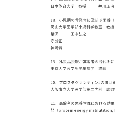
日本体育大学 教授 井川正治・
18．小児期の骨発育に及ぼす栄養
岡山大学医学部小児科学教室 教
講師 田中弘之
守分正
神崎晋
19．乳製品摂取が高齢者の骨代謝
東京大学医学部老年病学 講師 
20．プロスタグランディンJの骨
大阪市立大学医学部第二内科 助
21．高齢者の栄養管理における効
態（protein energy malnu