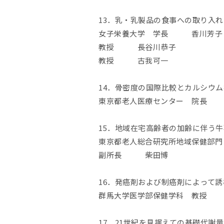
13．乳・乳製品の食事への取り入
女子栄養大学 学長 香川芳子・
教授 長谷川恭子
教授 古我可一
14．骨密度の国際比較とカルシウ
東京都老人医療センター 院長 
15．地域在宅高齢者の加齢に伴う
東京都老人総合研究所地域保健部
副所長 柴田博
16．発癌剤および制癌剤によって
群馬大学医学部保健学科 教授 
17．21世紀を見据えての基礎代