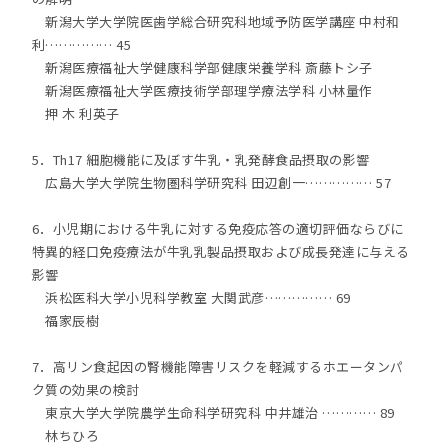
新潟大学大学院医歯学総合研究科地域予防医学講座 中村和
利…………… 45
新潟医療福祉大学健康科学部健康栄養学科 斎藤トシ子
新潟医療福祉大学医療技術学部理学療法学科 小林量作
押 木 利英子
5．Th17 細胞機能に及ぼす牛乳・乳発酵食品摂取の影響
広島大学大学院生物圏科学研究科 田辺創一…………… 57
6．小児期における牛乳に対する免疫応答の適切評価ならびに
特異的経口免疫療法が牛乳乳製品摂取および成長発達に与える
影響
浜松医科大学小児科学教室 大関武彦…………… 69
福家辰樹
7．高リン食起因の腎機能障害リスクを軽減するホエータンパ
ク質の効果の検討
東京大学大学院農学生命科学研究科 中井雄治 ………… 89
林ちひろ