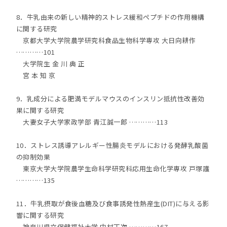
8．牛乳由来の新しい精神的ストレス緩和ペプチドの作用機構
に関する研究
京都大学大学院農学研究科食品生物科学専攻 大日向耕作
…………101
大学院生 金 川 典 正
宮 本 知 京
9．乳成分による肥満モデルマウスのインスリン抵抗性改善効
果に関する研究
大妻女子大学家政学部 青江誠一郎 …………113
10．ストレス誘導アレルギー性腸炎モデルにおける発酵乳酸菌
の抑制効果
東京大学大学院農学生命科学研究科応用生命化学専攻 戸塚護
…………135
11．牛乳摂取が食後血糖及び食事誘発性熱産生(DIT)に与える影
響に関する研究
神奈川県立保健福祉大学 中村丁次 …………167