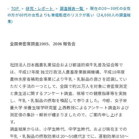
TOP
研究・レポート
調査報告一覧
現在の20〜30代の女性
の方が60代の女性よりも骨粗鬆症のリスクが高い（24,000人の調査結
果）
全国骨密度調査2005、2006 報告会
社団法人日本酪農乳業協会および都道府県牛乳普及協会等で
は、平成17年度 独立行政法人農畜産業振興機構、平成18年度
農林水産省補助金事業により牛乳・乳製品の良さを認識してい
ただく手法の一つとして、全国で約21万人を対象に骨密度測定
と食生活に関するアンケート調査、現場での健康指導等を実施
し、牛乳・乳製品の摂取を喚起して参りました。今般、女子栄
養大学 栄養生理学研究室 上西教授によるアンケート調査および
測定値の集計・解析が纏まりましたので、ご案内申し上げま
す。
調査結果からは、小学生時代、中学生時代、および現在までの
牛乳・乳製品の摂取効果は20～50歳代までに、運動効果は50～