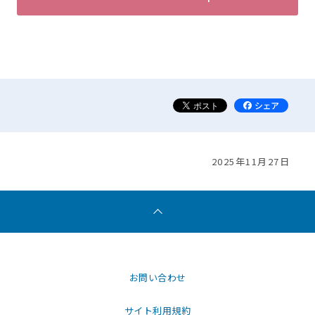
2025年11月27日
お問い合わせ
サイト利用規約