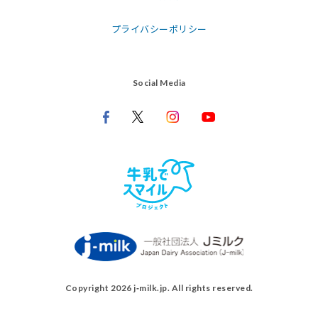
プライバシーポリシー
Social Media
Copyright 2026 j‑milk.jp. All rights reserved.