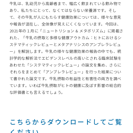
牛乳は、乳幼児から高齢者まで、幅広く飲まれている飲み物で
あり、私たちにとって、なくてはならない栄養源です。そし
て、その牛乳が人にもたらす健康効果については、様々な意見
や報告が混在し、全体像が見えにくくなっています。今回は、
2021年の１月に「ニュートリション & メタボリズム」に掲載さ
れた、「牛乳の摂取と多様な健康アウトカム：ヒトにおけるシ
ステマティックレビューとメタアナリシスのアンブレラレビュ
ー」を解説します。牛乳の様々な健康効果の報告の中でも、統
計学的な解析法でエビデンスレベルの高いとされる臨床試験を
あわせた「システマティックレビュー」の論文を集め、さらに
それらをまとめて「アンブレラレビュー」を行った結果につい
て書かれた論文です。牛乳摂取の有益性と有害性の両方を調べ
ています。いわば牛乳摂取がヒトの健康に及ぼす影響の総合的
な評価書とも言えるでしょう。
こちらからダウンロードしてご覧
ください