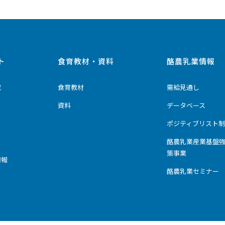
ト
食育教材・資料
酪農乳業情報
究
食育教材
需給見通し
資料
データベース
ポジティブリスト制
酪農乳業産業基盤
策事業
情報
酪農乳業セミナー