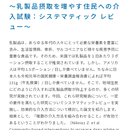
～乳製品摂取を増やす住民への介
入試験：システマティック レビ
ュー～
乳製品は、あらゆる年代の人々にとって必要な栄養素を豊富に
含み、生活習慣病、骨折、サルコペニアなど様々な疾患予防に
重要な食品です。そのため、米国では乳製品を１日あたり３ポ
ーション摂取することが推奨されています。しかし、アメリカ
人は平均 1.5ポーション / 日しか食べていません。ちなみに日
本人も令和元年の国民健康・栄養調査報告書によれば平均
131g（牛乳換算）/ 日しか食べていません。そこで、地域住民
にどのように介入すれば乳製品摂取が向上するのか、多くの研
究が実施されています。今回、これら研究報告について、一定
の要件を満たした研究についてシステマティックレビューを実
施し、効果的な介入方法について検討した論文を紹介します。
結果として、「複数の介入方法を組み合わせること」が有効で
あるということがわかりました。（Nikniaz Z. et al.
Community-based interventions to increase dairy intake in