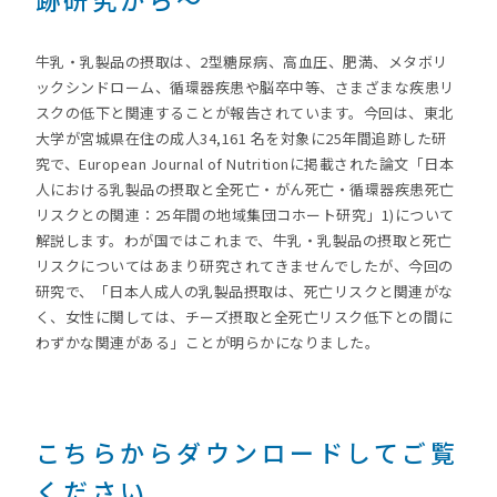
牛乳・乳製品の摂取は、2型糖尿病、高血圧、肥満、メタボリ
ックシンドローム、循環器疾患や脳卒中等、さまざまな疾患リ
スクの低下と関連することが報告されています。今回は、東北
大学が宮城県在住の成人34,161 名を対象に25年間追跡した研
究で、European Journal of Nutritionに掲載された論文「日本
人における乳製品の摂取と全死亡・がん死亡・循環器疾患死亡
リスクとの関連：25年間の地域集団コホート研究」1)について
解説します。わが国ではこれまで、牛乳・乳製品の摂取と死亡
リスクについてはあまり研究されてきませんでしたが、今回の
研究で、「日本人成人の乳製品摂取は、死亡リスクと関連がな
く、女性に関しては、チーズ摂取と全死亡リスク低下との間に
わずかな関連がある」ことが明らかになりました。
こちらからダウンロードしてご覧
ください