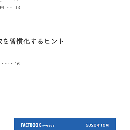
 …… 13
…… 16