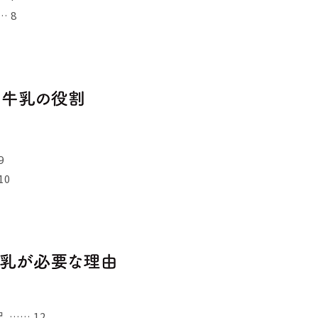
 8
9
10
…… 12