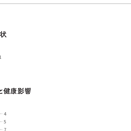
1
 4
 5
 7