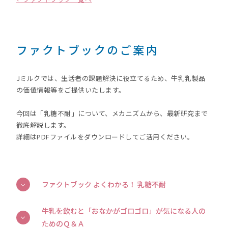
ファクトブックのご案内
Jミルクでは、生活者の課題解決に役立てるため、牛乳乳製品
の価値情報等をご提供いたします。
今回は「
乳糖不耐
」について、メカニズムから、最新研究まで
徹底解説します。
詳細はPDFファイルをダウンロードしてご活用ください。
ファクトブック よくわかる！ 乳糖不耐
牛乳を飲むと「おなかがゴロゴロ」が気になる人の
ためのＱ＆Ａ