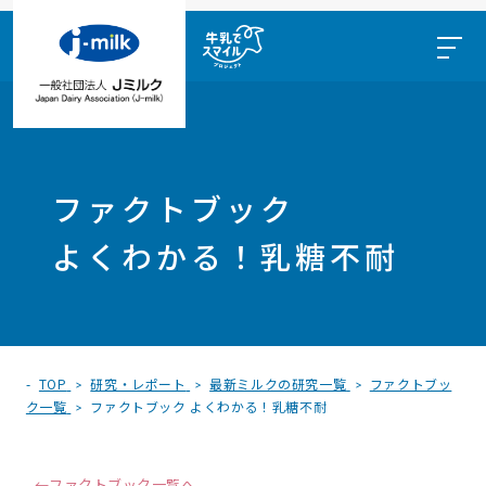
ファクトブック
よくわかる！乳糖不耐
TOP
研究・レポート
最新ミルクの研究一覧
ファクトブッ
ク一覧
ファクトブック よくわかる！乳糖不耐
←ファクトブック一覧へ