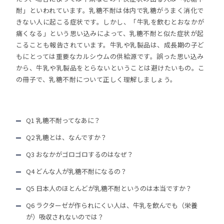
耐」といわれています。乳糖不耐は体内で乳糖がうまく消化で
きない人に起こる症状です。しかし、「牛乳を飲むとおなかが
痛くなる」という思い込みによって、乳糖不耐と似た症状が起
こることも報告されています。牛乳や乳製品は、成長期の子ど
もにとっては重要なカルシウムの供給源です。誤った思い込み
から、牛乳や乳製品をとらないということは避けたいもの。こ
の冊子で、乳糖不耐について正しく理解しましょう。
Q1 乳糖不耐ってなあに？
Q2 乳糖とは、なんですか？
Q3 おなかがゴロゴロするのはなぜ？
Q4 どんな人が乳糖不耐になるの？
Q5 日本人のほとんどが乳糖不耐というのは本当ですか？
Q6 ラクターゼが作られにくい人は、牛乳を飲んでも（栄養
が）吸収されないのでは？