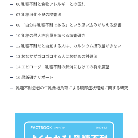
06 乳糖不耐と食物アレルギーとの区別
07 乳糖消化不良の検査法
08 「自分は乳糖不耐である」という思い込みが与える影響
10 乳糖の最大許容量を調べる調査研究
12 乳糖不耐だと自覚する人は、カルシウム摂取量が少ない
13 おなかがゴロゴロする人にお勧めの対処法
14 エピローグ 乳糖不耐の解消にむけての将来展望
16 最新研究リポート
乳糖不耐患者の牛乳漸増負荷による腹部症状軽減に関する研究