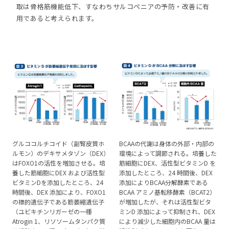
取は骨格筋機能低下、すなわちサルコペニアの予防・改善に有
用であると考えられます。
グルココルチコイド（副腎皮質ホ
BCAAの代謝は身体の外部・内部の
ルモン）のデキサメタゾン（DEX）
環境によって調節される。培養した
はFOXO1の活性を増加させる。培
筋細胞にDEX、活性型ビタミンD を
養した筋細胞にDEX および活性型
添加したところ、24 時間後、DEX
ビタミンDを添加したところ、24
添加によりBCAA分解酵素である
時間後、DEX 添加により、FOXO1
BCAA アミノ基転移酵素（BCAT2）
の標的遺伝子である筋萎縮遺伝子
が増加したが、それは活性型ビタ
（ユビキチンリガーゼの一種
ミンD 添加によって抑制され、DEX
Atrogin 1、リソソームタンパク質
により減少した細胞内のBCAA 量は