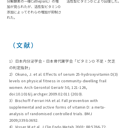
分解酵素の一種CathepsinL）の増
活性型ビタミンD により回復した。
加が見られたが、活性型ビタミンD
添加によってそれらの増加が抑制さ
れた。
（文献）
1）日本内分泌学会・日本骨代謝学会「ビタミンD 不足・欠乏
の判定指針」
2）Okuno, J. et al. Effects of serum 25-hydroxyvitamin D(3)
levels on physical fitness in community-dwelling frail
women. Arch Gerontol Geriatr 50, 121-126,
doi:10.1016/j.archger.2009.02.011 (2010).
3）Bischoff-Ferrari HA et al. Fall prevention with
supplemental and active forms of vitamin D: a meta-
analysis of randomised controlled trials. BMJ
2009;339:b3692.
4）Visser M et al. J Clin Endo Metab 2003; 88:5766-72.