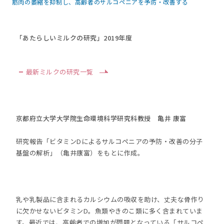
筋肉の萎縮を抑制し、高齢者のサルコペニアを予防・改善する
「あたらしいミルクの研究」2019年度
最新ミルクの研究一覧
京都府立大学大学院生命環境科学研究科教授 亀井 康富
研究報告「ビタミンDによるサルコペニアの予防・改善の分子
基盤の解析」（亀井康富）をもとに作成。
乳や乳製品に含まれるカルシウムの吸収を助け、丈夫な骨作り
に欠かせないビタミンD。魚類やきのこ類に多く含まれていま
す。最近では、高齢者での増加が問題となっている「サルコペ