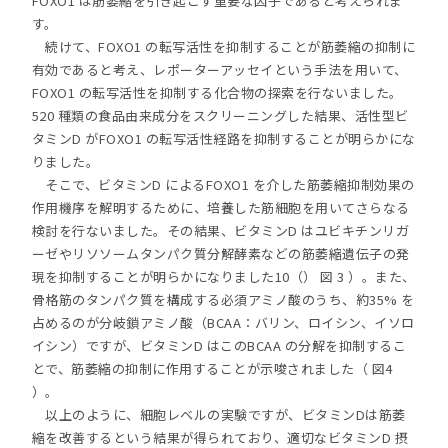
FOXO1 は筋萎縮を引き起こす重要な因子であると考えられま
す。
続けて、FOXO1 の転写活性を抑制することが筋萎縮の抑制に
有効であると考え、レポーターアッセイという手法を用いて、
FOXO1 の転写活性を抑制する化合物の探索を行ないました。
520 種類の食品由来成分をスクリーニングした結果、活性型ビ
タミンD がFOXO1 の転写活性経路を抑制することが明らかにな
りました。
そこで、ビタミンD によるFOXO1 を介した筋萎縮抑制効果の
作用機序を解明するために、培養した筋細胞を用いてさらなる
検討を行ないました。その結果、ビタミンD はユビキチンリガ
ーゼやリソソームタンパク質分解酵素などの筋萎縮遺伝子の発
現を抑制することが明らかになりました10（） 図 3 ）。また、
骨格筋のタンパク質を構成する必須アミノ酸のうち、約35% を
占めるのが分岐鎖アミノ酸（BCAA：バリン、ロイシン、イソロ
イシン）ですが、ビタミンD はこのBCAA の分解を抑制するこ
とで、筋萎縮の抑制に作用することが示唆されました（ 図4
）。
以上のように、細胞レベルの実験ですが、ビタミンDは筋萎
縮を改善するという結果が得られており、適切なビタミンD 摂