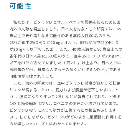
可能性
私たちは、ビタミンD とサルコペニアの関係を知るために国
内外の文献を調査しました。日本人を対象とした研究では、65
歳以上で要介護となる可能性のある高齢女性80 名のうち、
28％が血中25(OH)D が20 ng/ml 以下、89％が血中25(OH）D
が30ng/ml 以下でした2）。また、40 歳未満から80 歳台までの
各年代の日本人男女1683名のうち、血中25(OH）D が30ng/ml
以下を81％が占めていました（ 図2 ）。以上より、日本人では
高齢者の90％、健常な人でもその多くがビタミンD 不足である
可能性が示唆されました。
また、海外の研究では、血中ビタミンD 濃度が低いほど転倒
リスクが高まること3）、筋力および筋量が低下しやすいこと
4）、肥満になりやすいこと5）などが報告されており、ビタミ
ンD と筋萎縮およびサルコペニアの関連が示唆されています。
ビタミンD 投与によって筋力が回復するとの報告もあります
6）。しかしながら、ビタミンDがどのように筋萎縮に作用する
のか詳しいメカニズムはわかっていません。