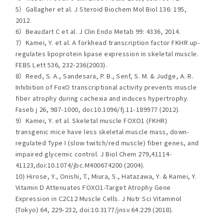
5）Gallagher et al. J Steroid Biochem Mol Biol 136: 195,
2012.
6）Beaudart C et al. J Clin Endo Metab 99: 4336, 2014.
7）Kamei, Y. et al. A forkhead transcription factor FKHR up-
regulates lipoprotein lipase expression in skeletal muscle.
FEBS Lett 536, 232-236(2003).
8）Reed, S. A., Sandesara, P. B., Senf, S. M. & Judge, A. R.
Inhibition of FoxO transcriptional activity prevents muscle
fiber atrophy during cachexia and induces hypertrophy.
Faseb j 26, 987-1000, doi:10.1096/fj.11-189977 (2012).
9）Kamei, Y. et al. Skeletal muscle FOXO1 (FKHR)
transgenic mice have less skeletal muscle mass, down-
regulated Type I (slow twitch/red muscle) fiber genes, and
impaired glycemic control. J Biol Chem 279,41114-
41123,doi:10.1074/jbc.M400674200 (2004).
10) Hirose, Y., Onishi, T., Miura, S., Hatazawa, Y. & Kamei, Y.
Vitamin D Attenuates FOXO1-Target Atrophy Gene
Expression in C2C12 Muscle Cells. J Nutr Sci Vitaminol
(Tokyo) 64, 229-232, doi:10.3177/jnsv.64.229 (2018).