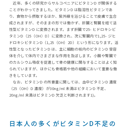
近年、多くの研究からサルコペニアにビタミンD が関係する
ことがわかってきました。ビタミンD は脂溶性ビタミンであ
り、食物から摂取するほか、紫外線を浴びることで皮膚で生合
成されますが、そのままの形では働かず、肝臓と腎臓を経て活
性型ビタミンD に変換されます。まず肝臓で25- ヒドロキシビ
タミンD（25（OH）D）に変換され、次に腎臓内で1,25- ジヒ
ドロキシビタミンD（1,25（OH）2D）という形になります。活
性型となったビタミンD は、主に細胞の核内のビタミンD 受容
体を介して体内でさまざまな作用を及ぼします。小腸や腎臓で
のカルシウム吸収を促進して骨の健康に関与することはよく知
られていますが、ほかにも骨格筋や他の組織において重要な働
きをしています。
なお、ビタミンD の所要量に関しては、血中ビタミンD 濃度
（25（OH）D 濃度）が30ng/ml 未満はビタミンD 不足、
20ng/ml 未満はビタミンD 欠乏と判断されます1)。
日本人の多くがビタミンD不足の