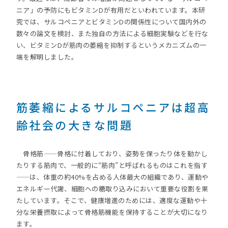
ニア」の予防にもビタミンDが有用だといわれています。本研
究では、サルコペニアとビタミンDの関係性について国内外の
数々の論文を検討、また独自の方法による細胞実験などを行な
い、ビタミンDが筋肉の萎縮を抑制するというメカニズムの一
端を解明しました。
筋萎縮によるサルコペニアは超高
齢社会の大きな問題
骨格筋——骨格に付着しており、姿勢を保ったり体を動かし
たりする筋肉で、一般的に“筋肉”と呼ばれるものはこれを指す
——は、体重の約40%を占める人体最大の組織であり、運動や
エネルギー代謝、細胞への糖取り込みにおいて重要な役割を果
たしています。そこで、健康増進のためには、適度な運動や十
分な栄養摂取によって骨格筋機能を保持することが大切になり
ます。