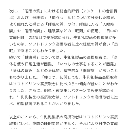
次に、「睡眠の質」における総合的評価（アンケートの合計得
点）および「健康感」「抑うつ」などについて分析した結果、
よく眠れたと感じる「睡眠の質」の他、睡眠に入る「入眠時
間」や「睡眠時間」、睡眠薬などの「眠剤」の使用、「日中の
覚醒困難」の5項目で差が認められ、牛乳乳製品の摂取量が多
いものは、ソフトドリンク高摂取者に比べ睡眠の質が良い「良
眠」であることもわかりました。
続いて「健康感」については、牛乳乳製品の高摂取者は、「身
体を使う日常生活が困難」「いつもの仕事をすることが困難」
「身体の痛み」などの身体的、精神的な「健康度」が高いこと
もわかりました。「抑うつ」に関しても、牛乳乳製品高摂取者
はソフトドリンク高摂取者に比べ抑うつ傾向が低いことがわか
りました。さらに、朝型・夜型生活パターンでも差が認めら
れ、牛乳乳製品の高摂取者は、ソフトドリンクの高摂取者に比
べ、朝型傾向であることがわかりました。
以上のことから、牛乳乳製品の高摂取者はソフトドリンク高摂
取者に比べ、夜間の睡眠問題が少なく、それにより日中の覚醒