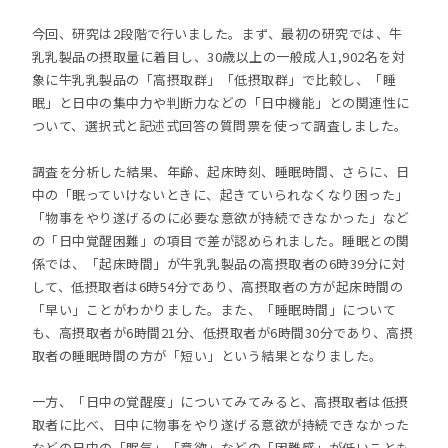
今回、研究は2段階で行いました。まず、最初の研究では、牛
乳乳製品の摂取量に着目し、30歳以上の一般成人1,902名を対
象に牛乳乳製品の「高摂取群」「低摂取群」で比較し、「睡
眠」と日中の集中力や判断力などの「日中機能」との関連性に
ついて、選択式と記述式回答の質問票を使って調査しました。
調査を分析した結果、年齢、起床時刻、睡眠時間、さらに、日
中の「眠っていけないときに、起きていられなくなり困った」
「物事をやり遂げるのに必要な意欲が持続できなかった」など
の「日中覚醒困難」の項目で差が認められました。睡眠との関
係では、「起床時間」が牛乳乳製品の高摂取者の6時39分に対
して、低摂取者は6時54分であり、高摂取者の方が起床時間の
「早い」ことがわかりました。また、「睡眠時間」について
も、高摂取者が6時間21分、低摂取者が6時間30分であり、高摂
取者の睡眠時間の方が「短い」という結果となりました。
一方、「日中の覚醒度」についてみてみると、高摂取者は低摂
取者に比べ、日中に物事をやり遂げる意欲が持続できなかった
などの日中の「眠気」「意欲」などの「困難感」が低いことも