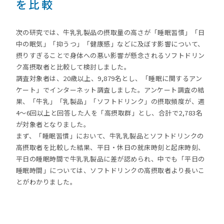
を比較
次の研究では、牛乳乳製品の摂取量の高さが「睡眠習慣」「日
中の眠気」「抑うつ」「健康感」などに及ぼす影響について、
摂りすぎることで身体への悪い影響が懸念されるソフトドリン
ク高摂取者と比較して検討しました。
調査対象者は、20歳以上、9,879名とし、「睡眠に関するアン
ケート」でインターネット調査しました。アンケート調査の結
果、「牛乳」「乳製品」「ソフトドリンク」の摂取頻度が、週
4～6回以上と回答した人を「高摂取群」とし、合計で2,783名
が対象者となりました。
まず、「睡眠習慣」において、牛乳乳製品とソフトドリンクの
高摂取者を比較した結果、平日・休日の就床時刻と起床時刻、
平日の睡眠時間で牛乳乳製品に差が認められ、中でも「平日の
睡眠時間」については、ソフトドリンクの高摂取者より長いこ
とがわかりました。