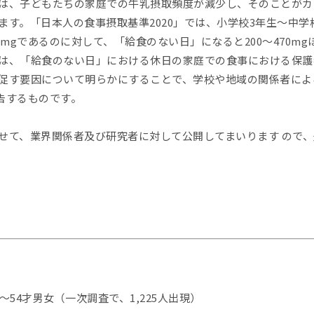
は、子どもたちの家庭での牛乳摂取頻度が減少し、そのことがカ
ます。「日本人の食事摂取基準2020」では、小学校3年生～中学
00mgであるのに対して、「給食のない日」になると200～470m
は、「給食のない日」における休日の家庭での食事における保護
促す要因について明らかにすることで、学校や地域の関係者によ
報告するものです。
せて、業界関係者及び研究者に対して公開してまいります ので
54才男女（一次調査で、1,225人出現）