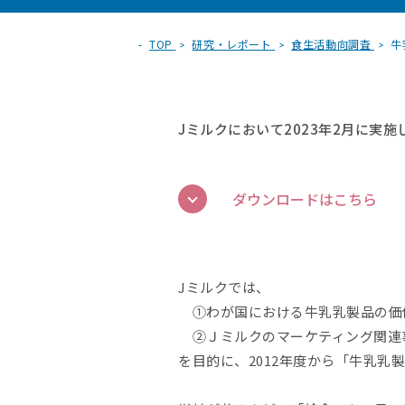
TOP
研究・レポート
食生活動向調査
牛
Jミルクにおいて2023年2月に実
ダウンロードはこちら
Jミルクでは、
①わが国における牛乳乳製品の価
②Ｊミルクのマーケティング関連
を目的に、2012年度から「牛乳