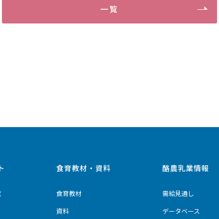
一覧
ト
食育教材・資料
酪農乳業情報
究
食育教材
需給見通し
資料
データベース