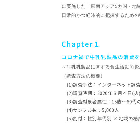
に実施した「東南アジア
5
カ国・地
日常的かつ経時的に把握するための
Chapter１
コロナ禍で牛乳乳製品の消費
～牛乳乳製品に関する食生活動向緊
（調査方法の概要）
(1)調査手法：インターネット調
(2)調査時期：2020年８月４日(火)
(3)調査対象者属性：15歳～60代
(4)サンプル数：5,000人
(5)割付：性別年代別 × 地域の