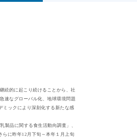
継続的に起こり続けることから、社
急速なグローバル化、地球環境問題
デミックにより深刻化する新たな感
乳製品に関する食生活動向調査」、
さらに昨年
12
月下旬～本年１月上旬