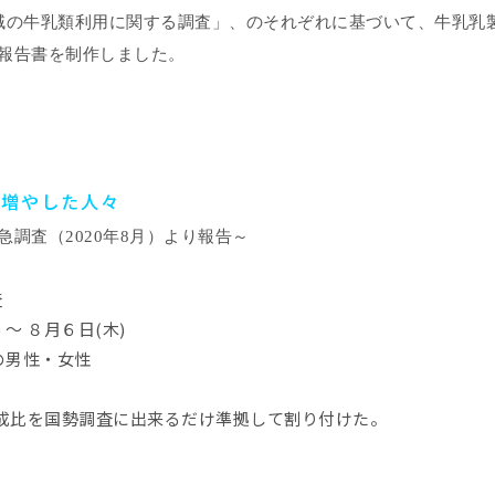
域の牛乳類利用に関する調査」、のそれぞれに基づいて、牛乳乳
報告書を制作しました。
を増やした人々
急調査（
2020
年
8
月）より報告～
査
 ～ ８月６日(木)
の男性・女性
構成比を国勢調査に出来るだけ準拠して割り付けた。