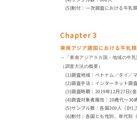
(5)割付：一次調査における牛乳
Chapter３
東南アジア諸国における牛乳
～「東南アジア５カ国・地域の牛乳
（調査方法の概要）
(1)調査地域：ベトナム／タイ／
(2)調査手法：インターネット調
(3)調査時期：2019年12月27日(金) 
(4)調査対象者属性：20歳代～3
(5)サンプル数：各国300人（計1,
(6)割付：各国とも性別、年代別