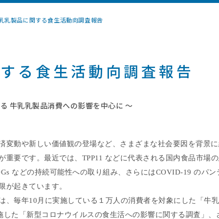
乳乳製品に関する食生活動向調査報告
関する食生活動向調査報告
る 牛乳乳製品消費への影響を中心に ～
済変動や新しい価値観の登場など、さまざまな社会要因を背景に
が重要です。最近では、
TPP11
などに代表される国内食品市場の
DGs
などの持続可能性への取り組み、さらには
COVID-19
のパン
限が起きています。
は、毎年
10
月に実施している１万人の消費者を対象にした「牛乳
施した「新型コロナウイルスの食生活への影響に関する調査」、