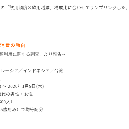
類の「飲用頻度×飲用増減」構成比に合わせてサンプリングした
類消費の動向
類利用に関する調査」より報告～
マレーシア／インドネシア／台湾
査
～ 2020年1月9日(木)
0歳代の男性・女性
500人）
（5歳刻み）で均等配分