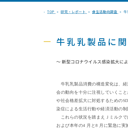
TOP
研究・レポート
食生活動向調査
牛
牛乳乳製品に
～ 新型コロナウイルス感染拡大によ
牛乳乳製品消費の構造変化は、経
会の動向を十分に注視していくこと
や社会格差拡大に対処するための
S
染症による生活行動や経済活動の制
これらの状況を踏まえＪミルクで
および本年の
4
月と
8
月に緊急に実