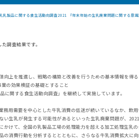
乳乳製品に関する食生活動向調査2021 『年末年始の生乳廃棄問題に関する意
施した調査結果です。
値向上を推進し、戦略の構築と改善を行うための基本情報を得る
事業の効果検証の基礎とすること
乳製品に関する食生活動向調査」を継続して実施しています。
業務用需要を中心とした牛乳消費の低迷が続いているなか、飲用
ない生乳が発生する可能性があるといった生乳廃棄問題が、202
にかけて、全国の乳製品工場の処理能力を超える加工処理生乳の
品の消費行動を分析するととともに、さらなる牛乳消費拡大に向