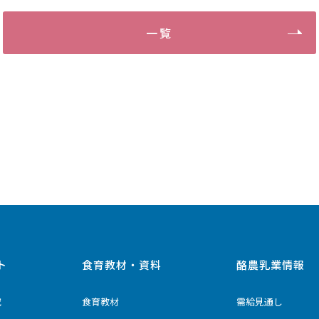
一覧
ト
食育教材・資料
酪農乳業情報
究
食育教材
需給見通し