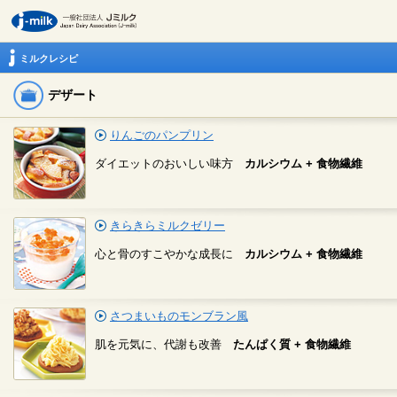
ミルクレシピ
デザート
りんごのパンプリン
ダイエットのおいしい味方
カルシウム + 食物繊維
きらきらミルクゼリー
心と骨のすこやかな成長に
カルシウム + 食物繊維
さつまいものモンブラン風
肌を元気に、代謝も改善
たんぱく質 + 食物繊維