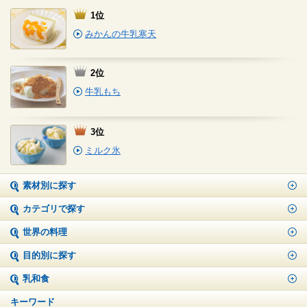
1位
みかんの牛乳寒天
2位
牛乳もち
3位
ミルク氷
素材別に探す
カテゴリで探す
世界の料理
目的別に探す
乳和食
キーワード