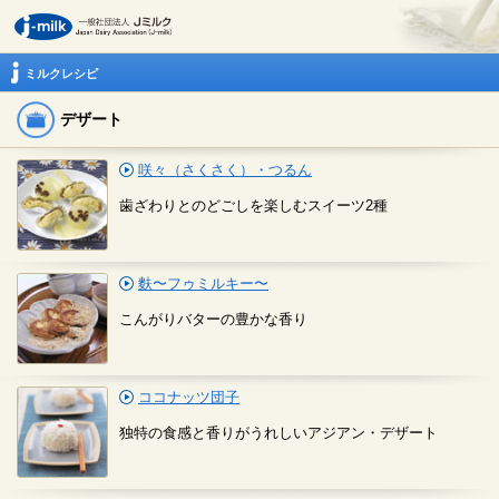
ミルクレシピ
デザート
咲々（さくさく）・つるん
歯ざわりとのどごしを楽しむスイーツ2種
麩〜フゥミルキー〜
こんがりバターの豊かな香り
ココナッツ団子
独特の食感と香りがうれしいアジアン・デザート