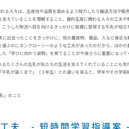
関わる人々は、生産性や品質を高めるよう努力したり輸送方法や販
を支えていることを理解すること、食料生産に関わる人々の工夫や
。こうした物流へ目を向けるきっかけに給食に登場する牛乳が役立
夫に出会ったことをきっかけに、他の農産物、食品、人など身近な
を運ぶのにタンクローリーのような工夫があったのだから、ほかの
した「学びに向かう姿勢」を育てることが今後さらに重要になって
れるたくさんの生乳が私たちの生活を支えてくれていることにも気
「牛乳が届くまで」（３年生）との違いを見ると、学年やその学習
乳」のこと
工夫 - 短時間学習指導案 