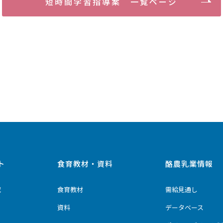
短時間学習指導案 一覧ページ
ト
食育教材・資料
酪農乳業情報
究
食育教材
需給見通し
資料
データベース