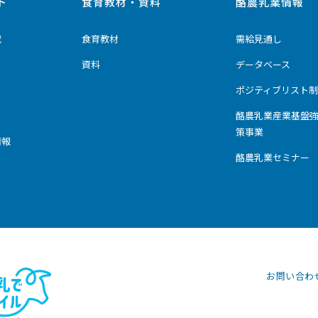
ト
食育教材・資料
酪農乳業情報
究
食育教材
需給見通し
資料
データベース
ポジティブリスト制
酪農乳業産業基盤
策事業
情報
酪農乳業セミナー
お問い合わ