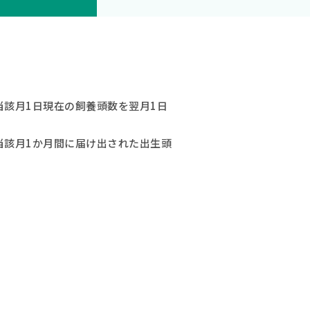
）
該月1日現在の飼養頭数を翌月1日
当該月1か月間に届け出された出生頭