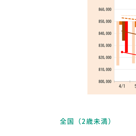
全国（2歳未満）