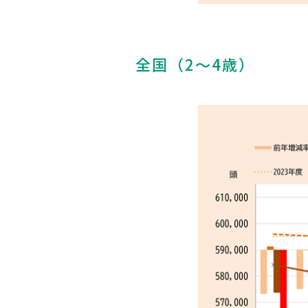
全国（2～4歳）