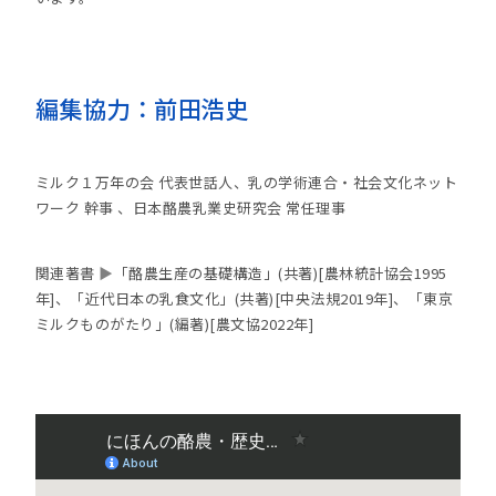
編集協力：前田浩史
ミルク１万年の会 代表世話人、乳の学術連合・社会文化ネット
ワーク 幹事 、日本酪農乳業史研究会 常任理事
関連著書
▶
「酪農生産の基礎構造」(共著)[農林統計協会1995
年]、「近代日本の乳食文化」(共著)[中央法規2019年]、「東京
ミルクものがたり」(編著)[農文協2022年]