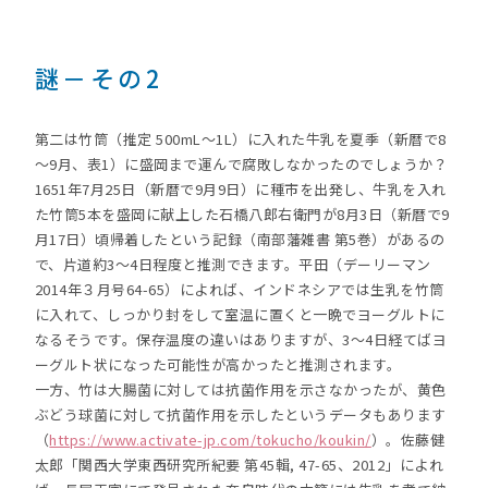
謎－その2
第二は竹筒（推定 500mL～1L）に入れた牛乳を夏季（新暦で8
～9月、表1）に盛岡まで運んで腐敗しなかったのでしょうか？
1651年7月25日（新暦で9月9日）に種市を出発し、牛乳を入れ
た竹筒5本を盛岡に献上した石橋八郎右衛門が8月3日（新暦で9
月17日）頃帰着したという記録（南部藩雑書 第5巻）があるの
で、片道約3～4日程度と推測できます。平田（デーリーマン
2014年３月号64-65）によれば、インドネシアでは生乳を竹筒
に入れて、しっかり封をして室温に置くと一晩でヨーグルトに
なるそうです。保存温度の違いはありますが、3～4日経てばヨ
ーグルト状になった可能性が高かったと推測されます。
一方、竹は大腸菌に対しては抗菌作用を示さなかったが、黄色
ぶどう球菌に対して抗菌作用を示したというデータもあります
（
https://www.activate-jp.com/tokucho/koukin/
）。佐藤健
太郎「関西大学東西研究所紀要 第45輯, 47-65、2012」によれ