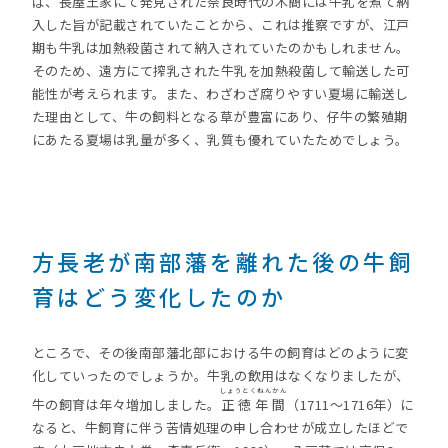
ば、長屋王家にて発見された奈良時代の木簡には牛乳を煮て納
入した旨が記載されていたことから、これは推察ですが、江戸
期も牛乳は加熱殺菌されて納入されていたのかもしれません。
そのため、遠方にて搾乳された牛乳を加熱殺菌して輸送した可
能性が考えられます。また、わざわざ腐りやすい夏場に輸送し
た理由として、牛の飼料となる草が豊富にあり、仔牛の繁殖期
にあたる夏場は乳量が多く、乳質も優れていたためでしょう。
方長老が南部藩を離れた後の牛飼
育はどう変化したのか
ところで、その後南部藩北部における牛の飼育はどのように変
化していったのでしょうか。牛乳の飲用はなくなりましたが、
しょうとくねんかん
牛の飼育は年々増加しました。
正徳年間
（1711～1716年）に
なると、牛飼育に伴う苦情処理の申し合わせが成立したほどで