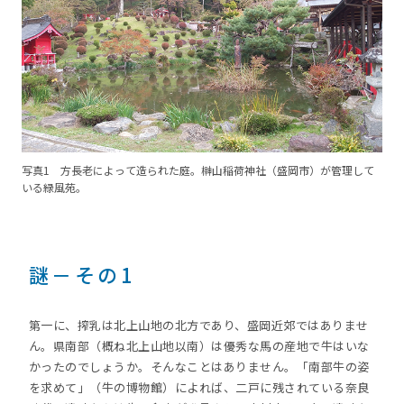
写真1 方長老によって造られた庭。榊山稲荷神社（盛岡市）が管理して
いる緑風苑。
謎－その1
第一に、搾乳は北上山地の北方であり、盛岡近郊ではありませ
ん。県南部（概ね北上山地以南）は優秀な馬の産地で牛はいな
かったのでしょうか。そんなことはありません。「南部牛の姿
を求めて」（牛の博物館）によれば、二戸に残されている奈良