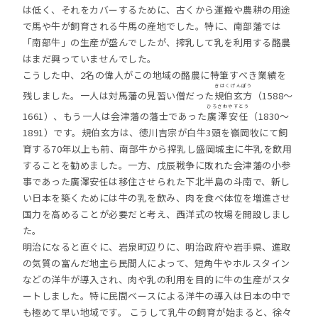
は低く、それをカバーするために、古くから運搬や農耕の用途
で馬や牛が飼育される牛馬の産地でした。特に、南部藩では
「南部牛」の生産が盛んでしたが、搾乳して乳を利用する酪農
はまだ興っていませんでした。
こうした中、2名の偉人がこの地域の酪農に特筆すべき業績を
きはくげんぽう
残しました。一人は対馬藩の見習い僧だった
規伯玄方
（1588～
ひろさわやすとう
1661）、もう一人は会津藩の藩士であった
廣澤安任
（1830～
1891）です。規伯玄方は、徳川吉宗が白牛3頭を嶺岡牧にて飼
育する70年以上も前、南部牛から搾乳し盛岡城主に牛乳を飲用
することを勧めました。一方、戊辰戦争に敗れた会津藩の小参
事であった廣澤安任は移住させられた下北半島の斗南で、新し
い日本を築くためには牛の乳を飲み、肉を食べ体位を増進させ
国力を高めることが必要だと考え、西洋式の牧場を開設しまし
た。
明治になると直ぐに、岩泉町辺りに、明治政府や岩手県、進取
の気質の富んだ地主ら民間人によって、短角牛やホルスタイン
などの洋牛が導入され、肉や乳の利用を目的に牛の生産がスタ
ートしました。特に民間ベースによる洋牛の導入は日本の中で
も極めて早い地域です。 こうして乳牛の飼育が始まると、徐々