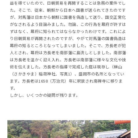
益を得ていたので、日朝貿易を再開することは急務の案件でし
た。そこで、従来、朝鮮から日本へ国書が送られてきたのです
が、対馬藩は日本から朝鮮に国書を偽造して送り、国交正常化
がなされるよう目論みました。勿論、この行為を幕府が許すは
ずはなく、幕府に知られてはならなかったわけです。これによ
り日朝貿易が再開されたのですが、やがて対馬藩の国書偽造は
幕府の知るところとなってしまいました。そこで、方長老が犯
人とされ、幕府は方長老を南部藩に島流しとしました。南部藩
は方長老を温かく迎え入れ、方長老は南部藩に様々な文化や技
術を伝えました。方長老の指導で完成した庭は現存し（榊山
（さかきやま）稲荷神社、写真1）、盛岡市の名所となってい
ます。方長老は1658（万治元）年に釈放され南禅寺に移りま
す。
しかし、いくつかの疑問が残ります。