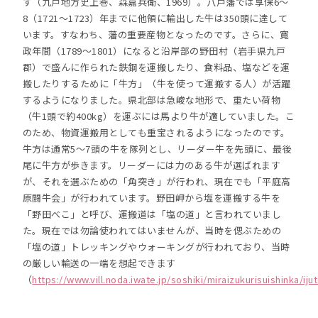
す（九戸地方史上巻、森嘉兵衛、1969）。八戸藩では享保6～
8（1721～1723）年までに他領に輸出した牛は350頭に達して
います。すなわち、藩の重要産物となったのです。さらに、寛
政年間（1789～1801）になると沿岸部の野田村（岩手県九戸
郡）で盛んに作られた鉄鋼を運搬したり、食料品、塩などを運
搬したりするために「牛方」（牛を使って運搬する人）が活躍
するようになりました。県北部は急峻な地形で、重たい荷物
（牛1頭で約400kg）を運ぶには馬より牛が適していました。こ
のため、物資運搬用としても重宝されるようになったのです。
牛方は通常5～7頭の牛を隊列とし、リーダー牛を先頭に、最後
尾に牛方が歩きます。リーダーには力のある牛が選ばれます
が、それを選ぶための「角突き」が行われ、現在でも「平庭高
原闘牛会」が行われています。野田岬から塩を運搬する牛を
「野田べこ」と呼び、運搬道は「塩の道」と言われていまし
た。現在では勿論使われてはいませんが、当時を偲ぶための
「塩の道」トレッキングやウォーキングが行われており、当時
の厳しい輸送の一端を想起できます
（
https://www.vill.noda.iwate.jp/soshiki/miraizukurisuishinka/ij