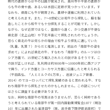
時代の遺跡からは牛の臼歯が発見され、奥州市や平泉の遺跡か
らも牛の骨や歯、あるいは水田に足跡が見つかっています。す
なわち、県南にも牛が飼育され、農耕や運搬に利用されていた
と考えられます。また、7～8世紀には和牛から搾乳し、蘇を製
造したことから和牛でも十分搾乳することが可能です。しかし
ながら、なぜ近郊ではなく、盛岡から遠く、かつ交通が不便な
県北部（北上山地）や下北半島にて搾乳されたのでしょうか。
恐らく県北の牛は何らかの理由で和牛より搾乳に適していた
（乳量、乳質？）からだと推測します。前出の「南部牛の姿を
求めて」によれば県北の牛、すなわち「南部牛」のルーツはロ
シア方面で、15世紀ごろ輸入されたとの説があるそうです。こ
の説が正しければ、乳利用は約9000年～10000年前に西アジア
で興り、インド方面とコーカサス方面に伝播したと考えられる
（平田昌弘、「人とミルクの1万年」、岩波ジュニア新書、
2014）のでヨーロッパにて搾乳実績のあると思われる牛、すな
わち南部牛から搾乳させたのかもしれません。この謎について
はさらに調査する必要があります。
なお、純粋な南部牛の写真はありませんが、恐らく純粋であろ
うと考えられている南部牛が第一回内国勧業博覧会1877（明治
10）年に出展された釜津田牛（現、岩手県下閉伊郡岩泉町）で