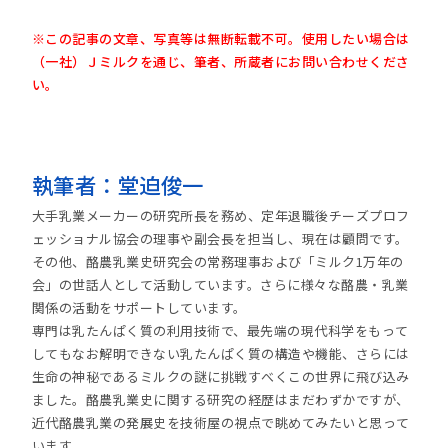
※この記事の文章、写真等は無断転載不可。使用したい場合は
（一社）Ｊミルクを通じ、筆者、所蔵者にお問い合わせくださ
い。
執筆者：堂迫俊一
大手乳業メーカーの研究所長を務め、定年退職後チーズプロフ
ェッショナル協会の理事や副会長を担当し、現在は顧問です。
その他、酪農乳業史研究会の常務理事および「ミルク1万年の
会」の世話人として活動しています。さらに様々な酪農・乳業
関係の活動をサポートしています。
専門は乳たんぱく質の利用技術で、最先端の現代科学をもって
してもなお解明できない乳たんぱく質の構造や機能、さらには
生命の神秘であるミルクの謎に挑戦すべくこの世界に飛び込み
ました。酪農乳業史に関する研究の経歴はまだわずかですが、
近代酪農乳業の発展史を技術屋の視点で眺めてみたいと思って
います。