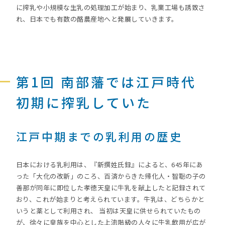
に搾乳や小規模な生乳の処理加工が始まり、乳業工場も誘致さ
れ、日本でも有数の酪農産地へと発展していきます。
第1回 南部藩では江戸時代
初期に搾乳していた
江戸中期までの乳利用の歴史
日本における乳利用は、『新撰姓氏録』によると、645年にあ
った「大化の改新」のころ、百済からきた帰化人・智聡の子の
善那が同年に即位した孝徳天皇に牛乳を献上したと記録されて
おり、これが始まりと考えられています。牛乳は、どちらかと
いうと薬として利用され、 当初は天皇に供せられていたもの
が、徐々に皇族を中心とした上流階級の人々に牛乳飲用が広が