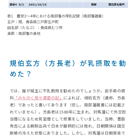
表1 慶安2～4年における南部藩の搾乳記録（南部藩雑書）
五戸：現、青森県三戸郡五戸町
田名部（たなぶ）：青森県むつ市
奥郡：南部藩の奥地
規伯玄方（方長老）が乳摂取を勧
めた？
では、誰が城主に牛乳飲用を勧めたのでしょうか。岩手県の資
料
「みちのく悠々漂雲の記」
によれば、規伯玄方（通称、方長
老）であったと書いてあります（但し、南部藩雑書には記載さ
れていません）。方長老は1588年に生まれ、対馬藩にて外交担
当僧になるため見習僧として修業をしていました。当時、豊臣
秀吉による朝鮮出兵で日本が最終的には敗れ、日朝関係は国交
断絶の冷えた状態にありました。しかし、対馬藩は日朝貿易で