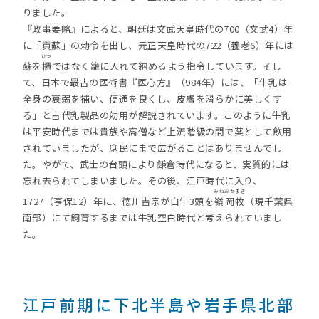
りました。
『政事要略』によると、朝廷は文武天皇時代の700（文武4）年
に「貢蘇」の勅令を出し、元正天皇時代の722（養老6）年には
ひつ
蘇を
櫃
ではなく籠に入れて納めるよう指令しています。そし
て、日本で最古の医術書『医心方』（984年）には、「牛乳は
全身の衰弱を補い、便通を良くし、皮膚を滑らかに美しくす
る」と古代乳製品の効用が解説されています。このように牛乳
は平安時代までは貴族や高僧など上流階級の間で薬として飲用
されていましたが、庶民にまで広がることはありませんでし
た。やがて、武士の台頭により鎌倉時代になると、実質的には
忘れ去られてしまいました。その後、江戸時代に入り、
みねおかまき
1727（亨保12）年に、徳川吉宗が白牛3頭を
嶺岡牧
（現千葉県
南部）にて飼育するまでは牛乳空白時代と考えられていまし
た。
江戸前期に下北半島や岩手県北部