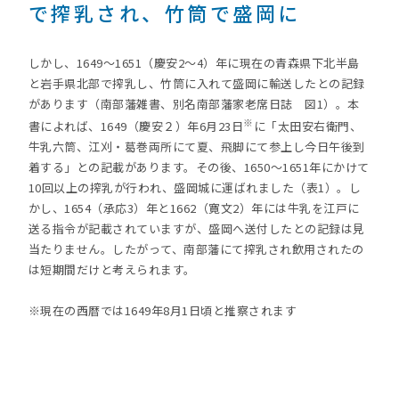
で搾乳され、竹筒で盛岡に
しかし、1649～1651（慶安2～4）年に現在の青森県下北半島
と岩手県北部で搾乳し、竹筒に入れて盛岡に輸送したとの記録
があります（南部藩雑書、別名南部藩家老席日誌 図1）。本
※
書によれば、1649（慶安２）年6月23日
に「太田安右衛門、
牛乳六筒、江刈・葛巻両所にて夏、飛脚にて参上し今日午後到
着する」との記載があります。その後、1650～1651年にかけて
10回以上の搾乳が行われ、盛岡城に運ばれました（表1）。し
かし、1654（承応3）年と1662（寛文2）年には牛乳を江戸に
送る指令が記載されていますが、盛岡へ送付したとの記録は見
当たりません。したがって、南部藩にて搾乳され飲用されたの
は短期間だけと考えられます。
※現在の西暦では1649年8月1日頃と推察されます