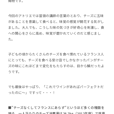
賜物です。
今回のアトリエでは冒頭の講師の言葉のとおり、チーズに五味
があることを意識して食べると、味覚の感覚が開花する気がし
ました。大人でも、こうした味の気づきが好奇心を刺激し、食
への関心をさらに高め、味覚が磨かれていくのだと感じまし
た。
子どもの頃からたくさんのチーズを食べ慣れているフランス人
にとっても、チーズを食べる受け皿でしかなかったパンがチー
ズの味にこれほどまで変化をもたらすのは、目から鱗だったよ
うです。
でも最後はやっぱり、「これでワインがあればパーフェクトだ
ったのに～」ですって・・・！
■”チーズなくしてフランスにあらず”というほど多くの種類を
誇る。一人当たりのチーズ消費量は26.2kg（2012年度）で世界