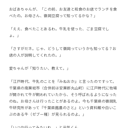
おばあちゃんが、「この前、お友達と和食のお店でランチを食
べたの。お母さん、嶺岡豆腐って知ってるかな？」
「ええ、食べたことあるわ。牛乳を使った、ごま豆腐でし
ょ。」
「さすがだネ。じゃ、どうして嶺岡っていうかも知ってる？お
店の人が説明してくれたの。」
愛ちゃんが「知りたい、教えて。」
「江戸時代、牛乳のことを『みねおか』と言ったのですって。
千葉県の南房総市（合併前は安房郡丸山町）に江戸時代に牧場
が開かれて牛が飼われていたから、そう呼ばれるようになった
のね。お母さんは行ったことがあるのよ。今も千葉県の嶺岡乳
牛研究所があって『千葉県酪農のさと』という資料館や白いこ
ぶのある牛（ゼブー種）が見られるのよ。」
「いつか行ってみたいね。」と元気くん。