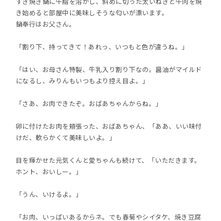
すき焼き鍋に牛脂を溶かし、斜めに切った太いねぎと牛肉を焼
き始めると部屋中に美味しそうな匂いが漂います。
鍋奉行はお父さん。
「割り下、持ってきて！あれっ、いつもと色が違うね。」
「はい、お母さん特製、牛乳入り割り下なの。醤油がマイルド
になるし、みりんもいつもより控え目よ。」
「さあ、お肉できたぞ。おばあちゃんからね。」
卵に付けたお肉を頬張った、おばあちゃん、「ああ、いい味付
けだ、軟らかくて美味しいよ。」
目を輝かせた元気くんと愛ちゃんも続けて、「いただきます。
ホント、おいしー。」
「うん、いけるよ。」
「お肉、いっぱいあるからネ。でも春菊やシイタケ、焼き豆腐