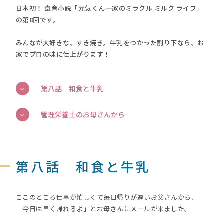
日本初！ 食育小説「元気くん一家のミラクル ミルク ライフ」
の第8回です。
みんなが大好きな、すき焼き。牛乳をつかった割り下なら、お
家でプロの味に仕上がります！
第八話 和食と牛乳
管理栄養士のお母さんから
第八話 和食と牛乳
ここのところ仕事が忙しくて毎日帰りが遅いお父さんから、
「今日は早く帰れるよ」とお母さんにメールが来ました。