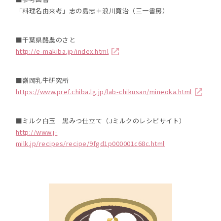
「料理名由来考」志の島忠＋浪川寛治（三一書房）
■千葉県酪農のさと
http://e-makiba.jp/index.html
■嶺岡乳牛研究所
https://www.pref.chiba.lg.jp/lab-chikusan/mineoka.html
■ミルク白玉 黒みつ仕立て（Jミルクのレシピサイト）
http://www.j-
milk.jp/recipes/recipe/9fgd1p000001c68c.html