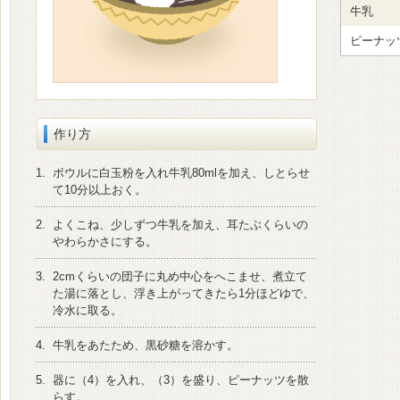
牛乳
ピーナッ
作り方
1.
ボウルに白玉粉を入れ牛乳80mlを加え、しとらせ
て10分以上おく。
2.
よくこね、少しずつ牛乳を加え、耳たぶくらいの
やわらかさにする。
3.
2cmくらいの団子に丸め中心をへこませ、煮立て
た湯に落とし、浮き上がってきたら1分ほどゆで、
冷水に取る。
4.
牛乳をあたため、黒砂糖を溶かす。
5.
器に（4）を入れ、（3）を盛り、ピーナッツを散
らす。