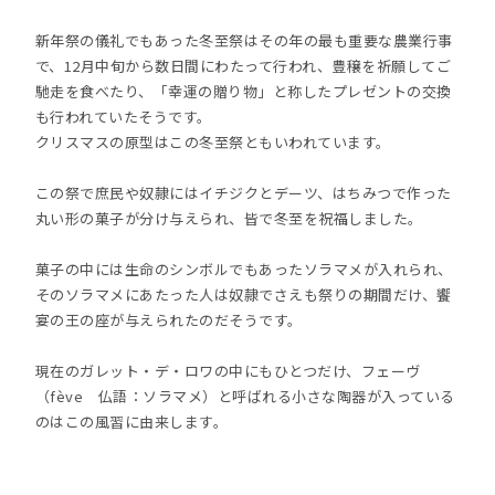
新年祭の儀礼でもあった冬至祭はその年の最も重要な農業行事
で、12月中旬から数日間にわたって行われ、豊穣を祈願してご
馳走を食べたり、「幸運の贈り物」と称したプレゼントの交換
も行われていたそうです。
クリスマスの原型はこの冬至祭ともいわれています。
この祭で庶民や奴隷にはイチジクとデーツ、はちみつで作った
丸い形の菓子が分け与えられ、皆で冬至を祝福しました。
菓子の中には生命のシンボルでもあったソラマメが入れられ、
そのソラマメにあたった人は奴隷でさえも祭りの期間だけ、饗
宴の王の座が与えられたのだそうです。
現在のガレット・デ・ロワの中にもひとつだけ、フェーヴ
（fève 仏語：ソラマメ）と呼ばれる小さな陶器が入っている
のはこの風習に由来します。