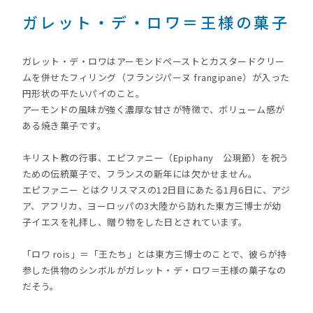
ガレット・デ・ロワ＝王様の菓子
ガレット・デ・ロワはアーモンドペーストとカスタードクリー
ムを併せたフィリング（フランジパーヌ frangipane）が入った
円形状の平たいパイのこと。
アーモンドの風味が強く濃厚な甘さが特徴で、ボリューム感が
ある焼き菓子です。
キリスト教の行事、エピファニー（Epiphany 公現節）を祝う
ための伝統菓子で、フランスの新年には欠かせません。
エピファニー とはクリスマスの12日目にあたる1月6日に、アジ
ア、アフリカ、ヨーロッパの3大陸から訪れた東方三博士が幼
子イエスを礼拝し、贈り物をした日とされています。
「ロワ rois」＝「王たち」とは東方三博士のことで、彼らが持
参した供物のシンボルがガレット・デ・ロワ＝王様の菓子なの
だそう。