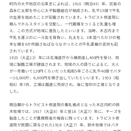
町内の大平地区の沿革史によれば、1910（明治43）年、区長の
森永仁太郎を中心に大平製酪組合が結成され、乳牛15頭で牛乳
の生産を始めたことが記載されています。トラピスト修道院に
頼んでホルスタインを交配し、一代雑種をつくると乳量も増
え、この方式が地域に普及したといいます。当時、木古内まで
牛乳を運ぶのに一斗缶を背負い、丸太を2、3本並べただけの粗
末な橋を6か所越さねばならなかったとの牛乳運搬の苦労も記
されています。
1923（大正12）年には北海道庁から補助金1,400円を受け、地
域に製酪工場が建設されます。地域の人の語りによると、大人
が一冬働いて120円くらいだった昭和5年ごろに乳牛40頭でバタ
ー10,000斤、6,000円を稼ぎ出していたといいます。1933（昭
和8）年7月、工場は酪連に売却され、後に雪印の工場となりま
した。
明治期からトラピスト修道院の集乳拠点となった木古内町の鈴
木牧場では、1917（大正6）年と翌18（大正7）年に、チーズを
製造したことが農商務省の報告に残っています。トラピスト修
道院が民間に貸与された1918（大正7）年、鈴木牧場ではバタ