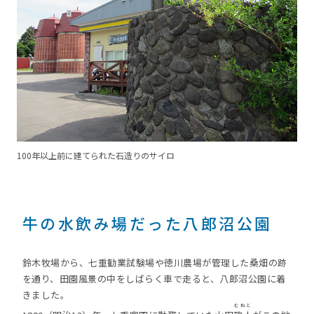
100年以上前に建てられた石造りのサイロ
牛の水飲み場だった八郎沼公園
鈴木牧場から、七重勧業試験場や徳川農場が管理した桑畑の跡
を通り、田園風景の中をしばらく車で走ると、八郎沼公園に着
きました。
むねと