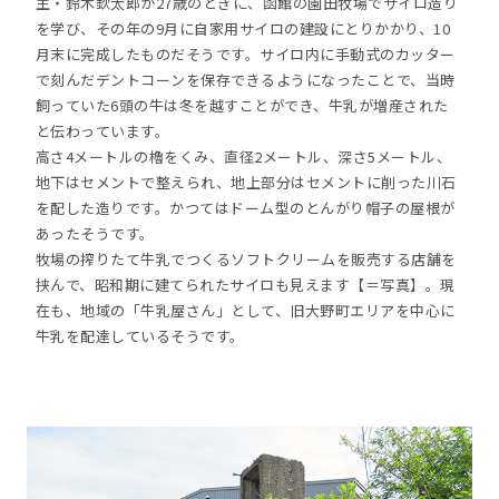
主・鈴木欽太郎が27歳のときに、函館の園田牧場でサイロ造り
を学び、その年の9月に自家用サイロの建設にとりかかり、10
月末に完成したものだそうです。サイロ内に手動式のカッター
で刻んだデントコーンを保存できるようになったことで、当時
飼っていた6頭の牛は冬を越すことができ、牛乳が増産された
と伝わっています。
高さ4メートルの櫓をくみ、直径2メートル、深さ5メートル、
地下はセメントで整えられ、地上部分はセメントに削った川石
を配した造りです。かつてはドーム型のとんがり帽子の屋根が
あったそうです。
牧場の搾りたて牛乳でつくるソフトクリームを販売する店舗を
挟んで、昭和期に建てられたサイロも見えます【＝写真】。現
在も、地域の「牛乳屋さん」として、旧大野町エリアを中心に
牛乳を配達しているそうです。