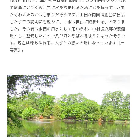
1880（明治13）年、七重官園に勤務していた山田
致人
がこの地
で酪農にとりくみ、牛に水を飲ませるために池を掘って、水を
たくわえたのがはじまりだそうです。山田が内国博覧会に出品
した子牛の説明にも確かに、「水は自由に飲ませる」とありま
した。その後は水田の用水として用いられ、中村長八郎が養鯉
場として整備したことで八郎沼と呼ばれるようになったそうで
す。現在は緑あふれる、人びとの憩いの場になっています【＝
写真】。