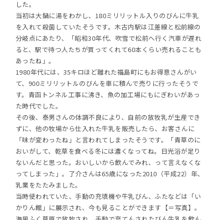
した。
当初は大鍋に湯をわかし、180ミリリットル入りのびんに牛乳
を入れて殺菌していたそうです。木古内駅は江差線と松前線の
分岐点にあたり、「昭和30年代、吹雪で松前へ行く汽車が遅れ
ると、駅で待つ人たちが買ってくれて60本くらい売れることも
あったね」。
1980年代には、35キロほど離れた福島町にもお得意さんがい
て、900ミリリットルのびんを車に積んで売りに行ったそうで
す。青函トンネル工事に沸き、魚の加工場にもにぎわいがあっ
た時代でした。
その後、泰男さんの体調不良により、自前の放牧乳が生産でき
ずに、他の牧場から仕入れた牛乳を販売したら、お客さんに
「味が変わったね」と言われてしまったそうです。「青草のに
おいがして、乾草を食べる冬には濃くなってね。日光浴が足り
ないんだと思った。おいしいから飲んでみれ、って言えなくな
ってしまった」。了介さんは65歳になった2010（平成22）年、
乳業をたたみました。
当時使われていた、手動の充填機や牛乳びん、ふたなどは「い
かりん館」に展示され、今も見ることができます【＝写真】。
海風ふく草原で放牧され、手動で充てんされたびん牛乳を飲ん