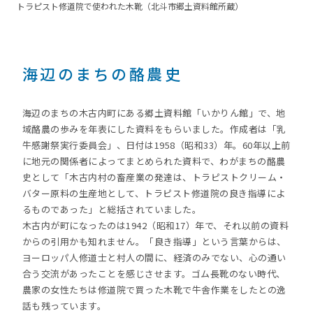
トラピスト修道院で使われた木靴（北斗市郷土資料館所蔵）
海辺のまちの酪農史
海辺のまちの木古内町にある郷土資料館「いかりん館」で、地
域酪農の歩みを年表にした資料をもらいました。作成者は「乳
牛感謝祭実行委員会」、日付は1958（昭和33）年。60年以上前
に地元の関係者によってまとめられた資料で、わがまちの酪農
史として「木古内村の畜産業の発達は、トラピストクリーム・
バター原料の生産地として、トラピスト修道院の良き指導によ
るものであった」と総括されていました。
木古内が町になったのは1942（昭和17）年で、それ以前の資料
からの引用かも知れません。「良き指導」という言葉からは、
ヨーロッパ人修道士と村人の間に、経済のみでない、心の通い
合う交流があったことを感じさせます。ゴム長靴のない時代、
農家の女性たちは修道院で買った木靴で牛舎作業をしたとの逸
話も残っています。