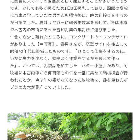
に実習に来て、その後農家として独立することが多かったそう
です。少しでも多く搾るため1日3回搾乳しており、函館の高校
に汽車通学していた泰男さんも帰宅後に、晩の乳搾りをするの
が日課でした。夏はリヤカーに輸送缶数本を載せて、冬は馬橇
で木古内の市街にあった雪印乳業の集乳所に運びました。
牛舎から少し離れたところに、コンクリートのトレンチサイロ
がありました【＝写真】。泰男さんが、塔型サイロを撤去して
昭和40年代に整備したものです。「ひとりで仕事をするのに、
いかに労力を少なく、効率よく作業をするかを考えて作っ
た」。かつては、乳製品を加工した「バター小屋」があり、同
牧場に木古内中から何百頭もの牛を一堂に集めて結核検査が行
われたとか。今は牛の姿がなくなった放牧地を、齢を重ねたポ
プラの大木が見守っていました。