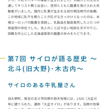
通してキリスト教と出会い、信仰とともに酪農を受け入れた先
駆者がいました。国内に乳業が生まれる前の明治時代の後期、
この地域に乳牛を飼うことが広がるきっかけとなったのは、本
場ヨーロッパの酪農を実践し、乳製品を製造販売したふたつの
修道院の存在でした。先人のことばや古い地図を手がかりに、
函館を中心にした北海道南部の酪農の歩みをたどります。
第7回 サイロが語る歴史 ～
北斗(旧大野)･木古内～
サイロのある牛乳屋さん
旧大野町、現在の北斗市向野の鈴木牧場には、1920（大正9）
年に建てられた、通称「大正サイロ」があります。当時の牧場