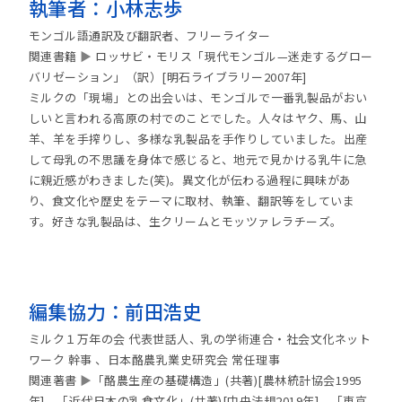
執筆者：小林志歩
モンゴル語通訳及び翻訳者、フリーライター
関連書籍
▶
ロッサビ・モリス「現代モンゴル—迷走するグロー
バリゼーション」（訳）[明石ライブラリー2007年]
ミルクの「現場」との出会いは、モンゴルで一番乳製品がおい
しいと言われる高原の村でのことでした。人々はヤク、馬、山
羊、羊を手搾りし、多様な乳製品を手作りしていました。出産
して母乳の不思議を身体で感じると、地元で見かける乳牛に急
に親近感がわきました(笑)。異文化が伝わる過程に興味があ
り、食文化や歴史をテーマに取材、執筆、翻訳等をしていま
す。好きな乳製品は、生クリームとモッツァレラチーズ。
編集協力：前田浩史
ミルク１万年の会 代表世話人、乳の学術連合・社会文化ネット
ワーク 幹事 、日本酪農乳業史研究会 常任理事
関連著書
▶
「酪農生産の基礎構造」(共著)[農林統計協会1995
年]、「近代日本の乳食文化」(共著)[中央法規2019年]、「東京