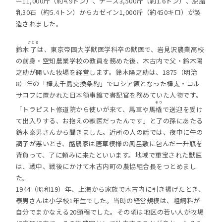
ー11,000斤（約4.9トン）、チーズ3,500斤（約1.6トン）、脱脂
乳30石（約5.4トン）からカゼイン1,000斤（約450キロ）が製
造されました。
さとる
鈴木
了
は、東京帝国大学獣医学科卒の獣医で、岩見沢農業高校
の前身・空知農業学校の教員を務めた後、木古内で父・鈴木陽
之助が開いた牧場を経営します。鈴木陽之助は、1875（明治
8）年の「樺太千島交換条約」でロシア領となった樺太・コル
サコフに置かれた日本領事館で書記官を務めていた人物です。
そり
「トラピスト修道院から使いが来て、馬車や馬
橇
で送迎を受け
て出入りする、お抱えの獣医だったんです」と了の孫にあたる
鈴木泰男さんから聞きました。近所の人の話では、夜中に牛の
調子が悪いとき、酪農家は唐草模様の風呂敷に包んだ一升瓶を
背負って、了に頼みに来たといいます。地域で重宝された獣医
は、戦中、戦後にかけて木古内町の農協組合長をつとめまし
た。
1944（昭和19）年、上海から家族で木古内に引き揚げたとき、
泰男さんは小学校1年生でした。当時の経営規模は、粗飼料が
自分でまかなえる20頭程でした。その頃は地区の若い人が牧場