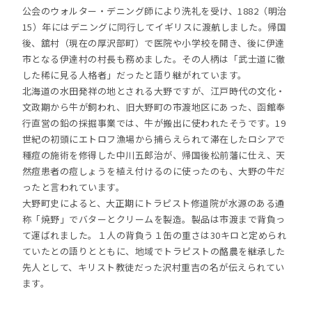
公会のウォルター・デニング師により洗礼を受け、1882（明治
15）年にはデニングに同行してイギリスに渡航しました。帰国
後、舘村（現在の厚沢部町）で医院や小学校を開き、後に伊達
市となる伊達村の村長も務めました。その人柄は「武士道に徹
した稀に見る人格者」だったと語り継がれています。
北海道の水田発祥の地とされる大野ですが、江戸時代の文化・
文政期から牛が飼われ、旧大野町の市渡地区にあった、函館奉
行直営の鉛の採掘事業では、牛が搬出に使われたそうです。19
世紀の初頭にエトロフ漁場から捕らえられて滞在したロシアで
種痘の施術を修得した中川五郎治が、帰国後松前藩に仕え、天
然痘患者の痘しょうを植え付けるのに使ったのも、大野の牛だ
ったと言われています。
大野町史によると、大正期にトラピスト修道院が水源のある通
称「焼野」でバターとクリームを製造。製品は市渡まで背負っ
て運ばれました。１人の背負う１缶の重さは30キロと定められ
ていたとの語りとともに、地域でトラピストの酪農を継承した
先人として、キリスト教徒だった沢村重吉の名が伝えられてい
ます。