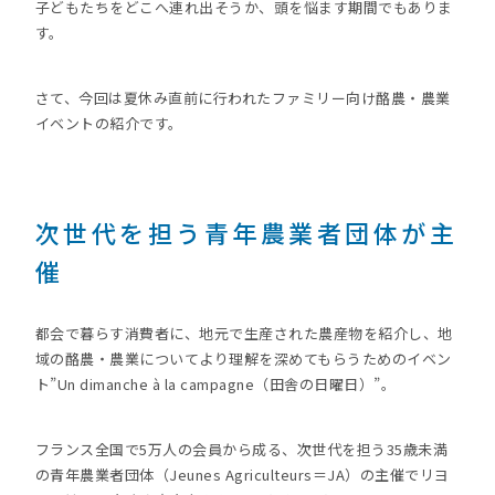
子どもたちをどこへ連れ出そうか、頭を悩ます期間でもありま
す。
さて、今回は夏休み直前に行われたファミリー向け酪農・農業
イベントの紹介です。
次世代を担う青年農業者団体が主
催
都会で暮らす消費者に、地元で生産された農産物を紹介し、地
域の酪農・農業についてより理解を深めてもらうためのイベン
ト”Un dimanche à la campagne（田舎の日曜日）”。
フランス全国で5万人の会員から成る、次世代を担う35歳未満
の青年農業者団体（Jeunes Agriculteurs＝JA）の主催でリヨ