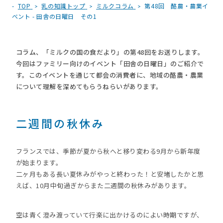
TOP
乳の知識トップ
ミルクコラム
第48回 酪農・農業イ
ベント - 田舎の日曜日 その1
コラム、「ミルクの国の食だより」の第48回をお送りします。
今回はファミリー向けのイベント「田舎の日曜日」のご紹介で
す。このイベントを通じて都会の消費者に、地域の酪農・農業
について理解を深めてもらうねらいがあります。
二週間の秋休み
フランスでは、季節が夏から秋へと移り変わる9月から新年度
が始まります。
二ヶ月もある長い夏休みがやっと終わった！と安堵したかと思
えば、10月中旬過ぎからまた二週間の秋休みがあります。
空は青く澄み渡っていて行楽に出かけるのによい時期ですが、