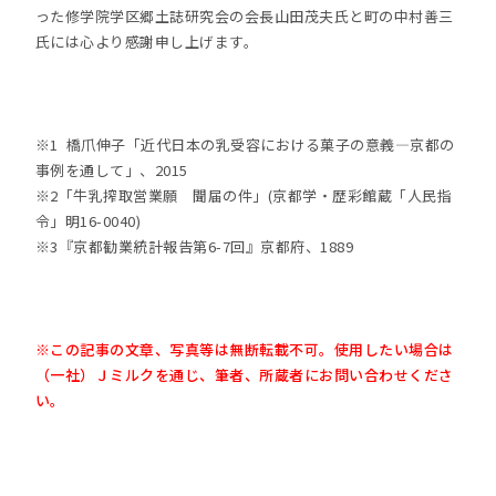
った修学院学区郷土誌研究会の会長山田茂夫氏と町の中村善三
氏には心より感謝申し上げます。
※1 橋爪伸子「近代日本の乳受容における菓子の意義—京都の
事例を通して」、2015
※2「牛乳搾取営業願 聞届の件」(京都学・歴彩館蔵「人民指
令」明16-0040)
※3『京都勧業統計報告第6-7回』京都府、1889
※この記事の文章、写真等は無断転載不可。使用したい場合は
（一社）Ｊミルクを通じ、筆者、所蔵者にお問い合わせくださ
い。