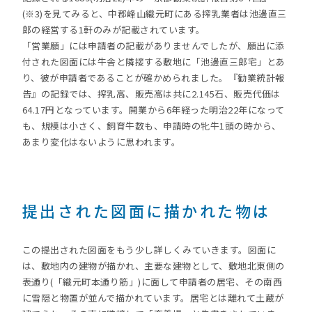
(※3)を見てみると、中郡峰山織元町にある搾乳業者は池邊直三
郎の経営する1軒のみが記載されています。
「営業願」には申請者の記載がありませんでしたが、願出に添
付された図面には牛舎と隣接する敷地に「池邊直三郎宅」とあ
り、彼が申請者であることが確かめられました。『勧業統計報
告』の記録では、搾乳高、販売高は共に2.145石、販売代価は
64.17円となっています。開業から6年経った明治22年になって
も、規模は小さく、飼育牛数も、申請時の牝牛1頭の時から、
あまり変化はないように思われます。
提出された図面に描かれた物は
この提出された図面をもう少し詳しくみていきます。図面に
は、敷地内の建物が描かれ、主要な建物として、敷地北東側の
表通り(「織元町本通り筋」)に面して申請者の居宅、その南西
に雪隠と物置が並んで描かれています。居宅とは離れて土蔵が