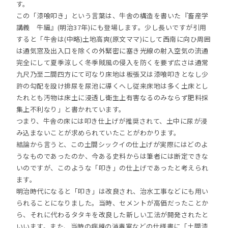
す。
この「漆喰叩き」という言葉は、牛舎の構造を書いた『畜産学
講義 牛編』(明治37年)にも登場します。少し長いですが引用
すると「牛舎は(中略)土地高爽(原文ママ)にして西南に向ひ周囲
は通気窓及出入口を除くの外緊密に塞き光線の射入空気の流通
完全にして夏季涼しく冬季賊風の侵入を防くを要ず広さは通常
九尺乃至二間四方にて可なり床地は板張又は漆喰叩きとなし少
許の勾配を設け排尿を尿池に導くへし従来床地は多く土床とし
たれとも汚物は床土に浸透し衛生上有害なるのみならず肥料採
集上不利なり」と書かれています。
つまり、牛舎の床には叩き仕上げが推奨されて、土中に尿が浸
み込まないことが求められていたことがわかります。
結論から言うと、この土間シックイの仕上げが実際にはどのよ
うなものであったのか、今ある史料からは筆者には断定できな
いのですが、このような「叩き」の仕上げであったと考えられ
ます。
明治時代になると「叩き」は改良され、治水工事などにも用い
られることになりました。当時、セメントが高価だったことか
ら、それに代わるタタキを改良した新しい工法が開発されたと
いいます。また、当時の病棟の消毒室などの仕様書に「土間漆