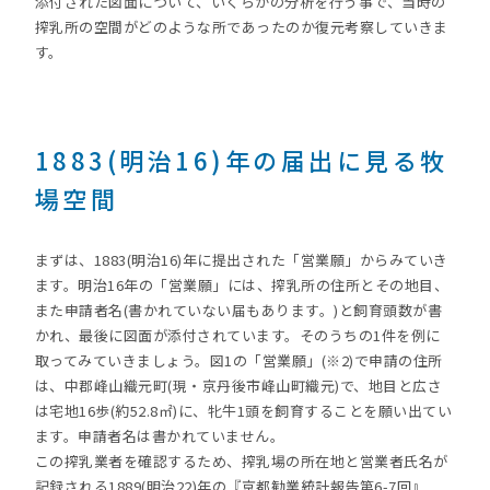
添付された図面について、いくらかの分析を行う事で、当時の
搾乳所の空間がどのような所であったのか復元考察していきま
す。
1883(明治16)年の届出に見る牧
場空間
まずは、1883(明治16)年に提出された「営業願」からみていき
ます。明治16年の「営業願」には、搾乳所の住所とその地目、
また申請者名(書かれていない届もあります。)と飼育頭数が書
かれ、最後に図面が添付されています。そのうちの1件を例に
取ってみていきましょう。図1の「営業願」(※2)で申請の住所
は、中郡峰山織元町(現・京丹後市峰山町織元)で、地目と広さ
は宅地16歩(約52.8㎡)に、牝牛1頭を飼育することを願い出てい
ます。申請者名は書かれていません。
この搾乳業者を確認するため、搾乳場の所在地と営業者氏名が
記録される1889(明治22)年の『京都勧業統計報告第6-7回』