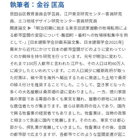
執筆者：金谷 匡高
世田谷区教育委員会学芸員、江戸東京研究センター客員研究
員、エコ地域デザイン研究センター客員研究員
関連論文
▶
「明治初期に始まる東京旧武家屋敷の牧場転用によ
る都市空間の変容について-飯田町・番町への牧場移転集中を例
として-」[日本建築学会計画系論文集、日本建築学会2021年]
幕末から近代にかけて日本の都市空間がどのように変わってい
くのか興味を持ち研究を行っています。元号が明治に変わり、
それまで100万人都市と言われた江戸も、その人口は約60万人
に減少したといわれています。この人口減少に維新政府が取っ
た対策は、絹や茶を海外へ輸出するために衰退した土地で桑茶
の植え付けを推奨することでした。こうして、空き家となった
多くの大名屋敷は桑茶畑の姿に変わりました。一方、徳川家直
属の家臣である幕臣の多くも東京を離れ、屋敷の跡地には新た
な居住者たちが集まります。彼らは新政府の役人であり、国内
で興る牧畜業の経営者でもありました。牧畜業は、当時の政策
と相まって急速に国内で発展します。そのため、東京では都心
部から、搾乳業が発展していきました。牧畜業はその後、全国
の都市部で広まりますが、各都市でどのような空間変遷が起こ