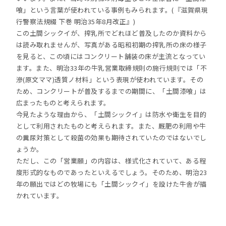
喰」という言葉が使われている事例もみられます。(『滋賀県現
行警察法規綴 下巻 明治35年8月改正』)
この土間シックイが、搾乳所でどれほど普及したのか資料から
は読み取れませんが、写真がある昭和初期の搾乳所の床の様子
を見ると、この頃にはコンクリート舗装の床が主流となってい
ます。また、明治33年の牛乳営業取締規則の施行規則では「不
滲(原文ママ)透質ノ材料」という表現が使われています。その
ため、コンクリートが普及するまでの期間に、「土間漆喰」は
広まったものと考えられます。
今見たような理由から、「土間シックイ」は防水や衛生を目的
として利用されたものと考えられます。また、厩肥の利用や牛
の糞尿対策として殺菌の効果も期待されていたのではないでし
ょうか。
ただし、この「営業願」の内容は、様式化されていて、ある程
度形式的なものであったといえるでしょう。そのため、明治23
年の願出ではどの牧場にも「土間シックイ」を設けた牛舎が描
かれています。