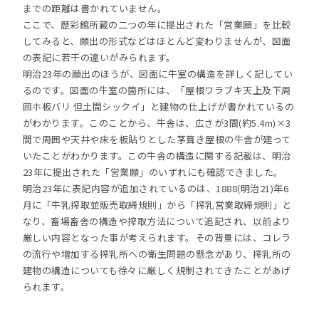
までの距離は書かれていません。
ここで、歴彩館所蔵の二つの年に提出された「営業願」を比較
してみると、願出の形式などはほとんど変わりませんが、図面
の表記に若干の違いがみられます。
明治23年の願出のほうが、図面に牛室の構造を詳しく記してい
るのです。図面の牛室の箇所には、「屋根ワラブキ天上及下周
囲ホ板バリ 但土間シックイ」と建物の仕上げが書かれているの
がわかります。このことから、牛舎は、広さが3間(約5.4m)×3
間で周囲や天井や床を板貼りとした茅葺き屋根の牛舎が建って
いたことがわかります。この牛舎の構造に関する記載は、明治
23年に提出された「営業願」のいずれにも確認できました。
明治23年に表記内容が追加されているのは、1888(明治21)年6
月に「牛乳搾取並販売取締規則」から「搾乳営業取締規則」と
なり、畜場畜舎の構造や搾取方法について追記され、以前より
厳しい内容となった事が考えられます。その背景には、コレラ
の流行や増加する搾乳所への衛生問題の懸念があり、搾乳所の
建物の構造についても徐々に厳しく規制されてきたことがあげ
られます。