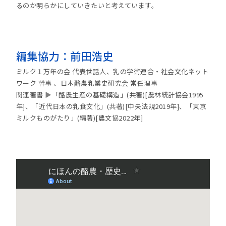
るのか明らかにしていきたいと考えています。
編集協力：前田浩史
ミルク１万年の会 代表世話人、乳の学術連合・社会文化ネット
ワーク 幹事 、日本酪農乳業史研究会 常任理事
関連著書
▶
「酪農生産の基礎構造」(共著)[農林統計協会1995
年]、「近代日本の乳食文化」(共著)[中央法規2019年]、「東京
ミルクものがたり」(編著)[農文協2022年]