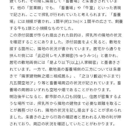
建てられ、その南に隣接して「畜養場」と朱書きされていま
す。他の「営業願」でも、「畜養場」や「牛室」といった表現
で記され、ここで搾乳が行われていたと考えられます。「畜養
場」には規模が書かれ、1間半(約2.7m)×１間半の広さで、飼養
する牛も1頭と小規模なものでした。
この添付図面が作られ提出された目的は、搾乳所の隣地の状況
を確認することにありました。添付図面をよく見ると、敷地を
接する箇所に、隣地の状況が書かれています。居宅から通りを
挟んだ側には「此辺何レモ人家稠密(ちゅうみつ)」と書かれ、
居宅の敷地両側には「是より以下(以上)人家稠密」と墨書きさ
れています。一方で、敷地奥の畜養場側の三方については朱書
きで「隣家建物無之畑ニ相成居ル」、「之ヨリ藪迠(やぶまで)
凡五間空地ア」り等と畜養場周辺の状況が記されています。畜
養場の周囲はいずれも空地や畑であることがわかります。
明治後半になると、都市部の人口も回復し、住居が密集するよ
うな場所では、搾乳所から隣地の建物まで必要な距離を取るこ
とが義務づけられ、隣地の状況を記し提出することが求められ
ました。朱書きの上から行政の確認者と思われる人物の判が押
されており、周辺の状況を確認していたことがわかります。