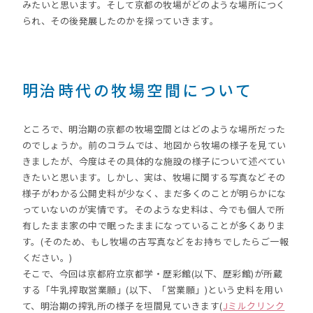
みたいと思います。そして京都の牧場がどのような場所につく
られ、その後発展したのかを探っていきます。
明治時代の牧場空間について
ところで、明治期の京都の牧場空間とはどのような場所だった
のでしょうか。前のコラムでは、地図から牧場の様子を見てい
きましたが、今度はその具体的な施設の様子について述べてい
きたいと思います。しかし、実は、牧場に関する写真などその
様子がわかる公開史料が少なく、まだ多くのことが明らかにな
っていないのが実情です。そのような史料は、今でも個人で所
有したまま家の中で眠ったままになっていることが多くありま
す。(そのため、もし牧場の古写真などをお持ちでしたらご一報
ください。)
そこで、今回は京都府立京都学・歴彩館(以下、歴彩館)が所蔵
する「牛乳搾取営業願」(以下、「営業願」)という史料を用い
て、明治期の搾乳所の様子を垣間見ていきます(
Jミルクリンク