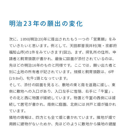
明治23年の願出の変化
次に、1890(明治23)年に提出されたもう一つの「営業願」をみ
ていきたいと思います。例として、天田郡曽我井村(現・京都府
福知山市)の1件をみていきます(図2)。まず、搾乳所の住所、申
請者と飼育頭数が書かれ、最後に図面が添付されているのは、
先ほどの明治16年のものと同様です。ここでは、願い出た者と
別に土地の所有者が記されています。規模と飼育頭数は、6坪
(19.8㎡)、牝牛1頭となっています。
そして、添付の図面を見ると、敷地の東と南を道路に接し、東
側に敷地への入口があり、入口左手に雪隠、右手に「牛室」、
その北と西に物置が接続しています。物置と牛室の西側には接
続して居宅が書かれ、南側に庭園、北側には井戸と畑が描かれ
ています。
隣地の情報は、四方とも全て畑と書かれています。隣地が畑で
周囲に建物がないためか、先ほどのように敷地から隣地の建屋