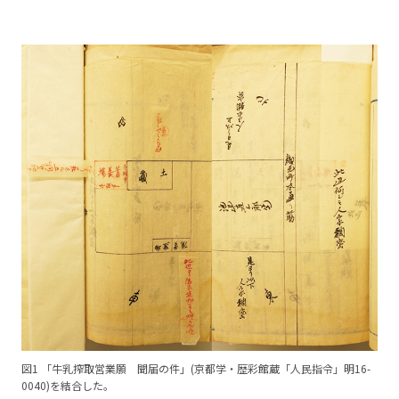
図1 「牛乳搾取営業願 聞届の件」(京都学・歴彩館蔵「人民指令」明16-
0040)を結合した。