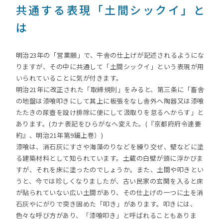
共通する表現「土間シックイ」と
は
明治23年の「営業願」で、牛舎の仕上げが記述されるようにな
りますが、その中に共通して「土間シックイ」という表現が用
いられていることに気が付きます。
明治21年に改正された「取締規則」をみると、第三条に「畜舎
の地盤は漆喰叩きにして其上に板張をなし舎外へ陶器又は漆喰
たたきの尿壺を設け排除に便にして汲取りを怠るへからす」と
あります。(カナ表記をひらがなへ変えた。(『京都府府令達要
約』、明治21年第9編上巻）)
漆喰は、消石灰にすさや海藻のりなどを練り交ぜ、壁などに塗
る建築材料として知られています。土蔵の白壁が頭に浮かびま
すが、それを床に塗ったのでしょうか。また、土間や叩きとい
うと、今では珍しくなりましたが、古い民家の玄関を入ると床
が貼られていない広い土間があり、その仕上げの一つに土を消
石灰やにがりで突き固めた「叩き」があります。叩きには、
色々な呼び方があり、「漆喰叩き」と呼ばれることもありま