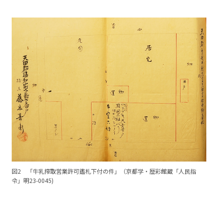
図2 「牛乳搾取営業許可鑑札下付の件」（京都学・歴彩館蔵「人民指
令」明23-0045)