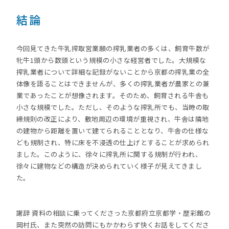
結論
今回見てきた牛乳搾取営業願の搾乳業者の多くは、飼育牛数が
牝牛1頭から数頭という規模の小さな経営者でした。大規模な
搾乳業者について詳細な記録がないことから京都の搾乳業の全
体像を語ることはできませんが、多くの搾乳業者が農家との兼
業であったことが想像されます。そのため、飼育される牛舎も
小さな規模でした。ただし、そのような搾乳所でも、当時の取
締規則の改正により、敷地周辺の環境が重視され、牛舎は隣地
の建物から距離を置いて建てられることとなり、牛舎の仕様な
ども規制され、特に床を不浸透の仕上げとすることが求められ
ました。このように、徐々に搾乳所に関する規制が行われ、
徐々に建物などの構造が決められていく様子が見えてきまし
た。
謝辞 資料の相談に乗ってくださった京都府立京都学・歴彩館の
岡村氏、また突然の訪問にもかかわらず快くお話をしてくださ