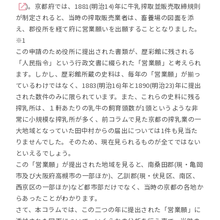
)。京都府では、1881(明治14)年に牛乳搾取並販売取締規則
が制定されると、当時の搾取販売業者は、畜養場の図面を添
え、郡役所を経て府に営業願いを出願することとなりました。
※1
この申請のため役所に提出された書類が、歴彩館に残される
「人民指令」という行政文書に綴られた「営業願」と考えられ
ます。しかし、歴彩館所蔵の史料は、毎年の「営業願」が揃っ
ているわけではなく、1883(明治16)年と1890(明治23)年に提出
された数件のみに限られています。また、これらの史料に残る
搾乳所は、１軒あたりの乳牛の飼育頭数が1頭というような非
常に小規模な搾乳所が多く、前コラムで見た京都の搾乳業の一
大地域となっていた田中村からの届出については1件も見当た
りませんでした。そのため、現在見られるものが全てではない
といえるでしょう。
この「営業願」が提出された地域を見ると、南桑田郡(現・亀岡
市及び大阪府高槻市の一部ほか)、乙訓郡(現・伏見区、南区、
西京区の一部ほか)など都市部だけでなく、当時の京都の各地か
らあったことがわかります。
さて、本コラムでは、この二つの年に提出された「営業願」に