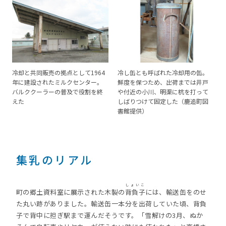
冷却と共同販売の拠点として1964
冷し缶とも呼ばれた冷却用の缶。
年に建設されたミルクセンター。
鮮度を保つため、出荷までは井戸
バルククーラーの普及で役割を終
や付近の小川、明渠に杭を打って
えた
しばりつけて固定した（鹿追町図
書館提供）
集乳のリアル
しょいこ
町の郷土資料室に展示された木製の
背負子
には、輸送缶をのせ
た丸い跡がありました。輸送缶一本分を出荷していた頃、背負
子で背中に担ぎ駅まで運んだそうです。「雪解けの3月、ぬか