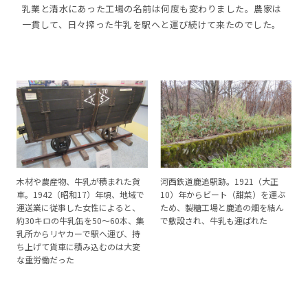
乳業と清水にあった工場の名前は何度も変わりました。農家は
一貫して、日々搾った牛乳を駅へと運び続けて来たのでした。
木材や農産物、牛乳が積まれた貨
河西鉄道鹿追駅跡。1921（大正
車。1942（昭和17）年頃、地域で
10）年からビート（甜菜）を運ぶ
運送業に従事した女性によると、
ため、製糖工場と鹿追の畑を結ん
約30キロの牛乳缶を50～60本、集
で敷設され、牛乳も運ばれた
乳所からリヤカーで駅へ運び、持
ち上げて貨車に積み込むのは大変
な重労働だった