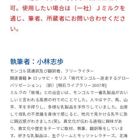
可。使用したい場合は（一社）Ｊミルクを
通じ、筆者、所蔵者にお問い合わせくださ
い。
執筆者：小林志歩
モンゴル語通訳及び翻訳者、フリーライター
関連書籍
▶
ロッサビ・モリス「現代モンゴル—迷走するグロー
バリゼーション」（訳）[明石ライブラリー2007年]
ミルクの「現場」との出会いは、モンゴルで一番乳製品がおい
しいと言われる高原の村でのことでした。人々はヤク、馬、山
羊、羊を手搾りし、多様な乳製品を手作りしていました。出産
して母乳の不思議を身体で感じると、地元で見かける乳牛に急
に親近感がわきました(笑)。異文化が伝わる過程に興味があ
り、食文化や歴史をテーマに取材、執筆、翻訳等をしていま
す。好きな乳製品は、生クリームとモッツァレラチーズ。北海