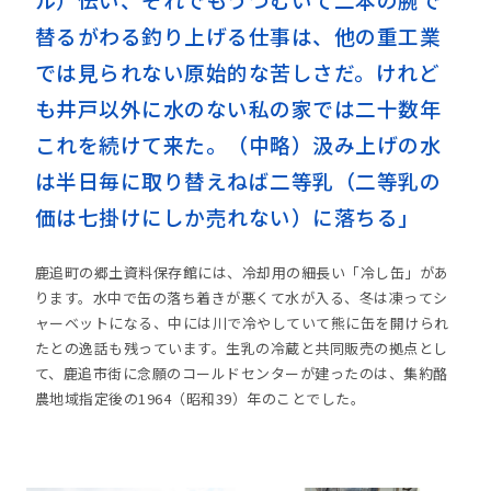
替るがわる釣り上げる仕事は、他の重工業
では見られない原始的な苦しさだ。けれど
も井戸以外に水のない私の家では二十数年
これを続けて来た。（中略）汲み上げの水
は半日毎に取り替えねば二等乳（二等乳の
価は七掛けにしか売れない）に落ちる」
鹿追町の郷土資料保存館には、冷却用の細長い「冷し缶」があ
ります。水中で缶の落ち着きが悪くて水が入る、冬は凍ってシ
ャーベットになる、中には川で冷やしていて熊に缶を開けられ
たとの逸話も残っています。生乳の冷蔵と共同販売の拠点とし
て、鹿追市街に念願のコールドセンターが建ったのは、集約酪
農地域指定後の1964（昭和39）年のことでした。