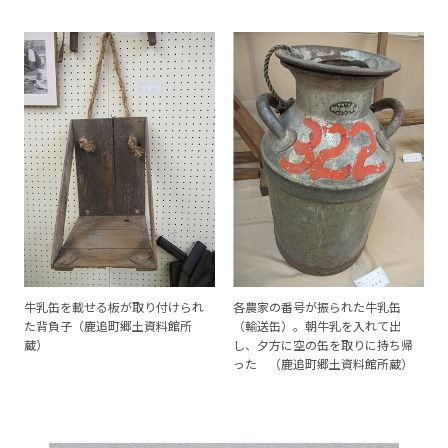
牛乳缶を載せる板が取り付けられ
各農家の番号が振られた牛乳缶
た背負子（鹿追町郷土資料館所
（輸送缶）。朝牛乳を入れて出
蔵）
し、夕方に空の缶を取りに持ち帰
った （鹿追町郷土資料館所蔵）