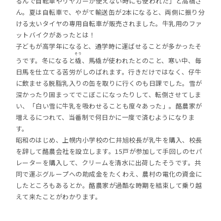
るんで自転車やリヤカーが使えない時にも使われた」と高橋さ
ん。夏は自転車で、やがて輸送缶が2本になると、両側に振り分
ける太いタイヤの専用自転車が販売されました。牛乳用のファ
ットバイクがあったとは！
子どもが高学年になると、通学時に運ばせることが多かったそ
そり
うです。冬になると
橇
、馬橇が使われたとのこと、寒い中、毎
日馬を仕立てる苦労がしのばれます。行きだけではなく、仔牛
に飲ませる脱脂乳入りの缶を取りに行くのも日課でした。雪が
深かったり固まってでこぼこになったりして、転倒させてしま
い、「白い雪に牛乳を吸わせることも度々あった」。酪農家が
増えるにつれて、当番制で何日かに一度で済むようになりま
す。
昭和のはじめ、上幌内小学校の仁井旭校長が乳牛を購入、校長
を辞して酪農会社を設立します。15戸が参加して手回しのセパ
レーターを購入して、クリームを清水に出荷したそうです。共
同で運ぶグループへの助成金をたくわえ、農村の電化の資金に
したところもあるとか。酪農家が過酷な時期を結束して乗り越
えて来たことがわかります。