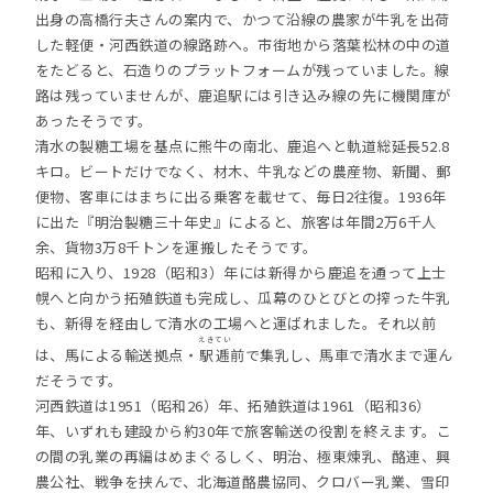
出身の高橋行夫さんの案内で、かつて沿線の農家が牛乳を出荷
した軽便・河西鉄道の線路跡へ。市街地から落葉松林の中の道
をたどると、石造りのプラットフォームが残っていました。線
路は残っていませんが、鹿追駅には引き込み線の先に機関庫が
あったそうです。
清水の製糖工場を基点に熊牛の南北、鹿追へと軌道総延長52.8
キロ。ビートだけでなく、材木、牛乳などの農産物、新聞、郵
便物、客車にはまちに出る乗客を載せて、毎日2往復。1936年
に出た『明治製糖三十年史』によると、旅客は年間2万6千人
余、貨物3万8千トンを運搬したそうです。
昭和に入り、1928（昭和3）年には新得から鹿追を通って上士
幌へと向かう拓殖鉄道も完成し、瓜幕のひとびとの搾った牛乳
も、新得を経由して清水の工場へと運ばれました。それ以前
えきてい
は、馬による輸送拠点・
駅逓
前で集乳し、馬車で清水まで運ん
だそうです。
河西鉄道は1951（昭和26）年、拓殖鉄道は1961（昭和36）
年、いずれも建設から約30年で旅客輸送の役割を終えます。こ
の間の乳業の再編はめまぐるしく、明治、極東煉乳、酪連、興
農公社、戦争を挟んで、北海道酪農協同、クロバー乳業、雪印