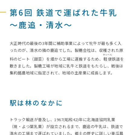
第6回 鉄道で運ばれた牛乳
～鹿追・清水～
大正時代の最後の3年間に補助事業によって牝牛が最も多く入
ったのが、清水の隣の鹿追でした。製糖会社は、収穫された原
けいべん
料のビート（甜菜）を畑から工場に運搬するため、
軽便
鉄道を
敷きました。製糖工場が地域に乳牛と鉄道をもたらし、戦後は
集約酪農地域に指定されて、地域の主産業に成長します。
駅は林のなかに
トラック輸送が普及し、1967(昭和42)年に北海道協同乳業
（現・よつ葉乳業）が設立されるまで、鹿追の牛乳は、鉄道で
清水の工場まで運ばれていました。郷土の歴史に詳しい東瓜幕