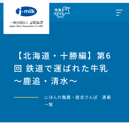
【北海道・十勝編】第6
回 鉄道で運ばれた牛乳
～鹿追・清水～
にほんの酪農・歴史さんぽ 連載
一覧