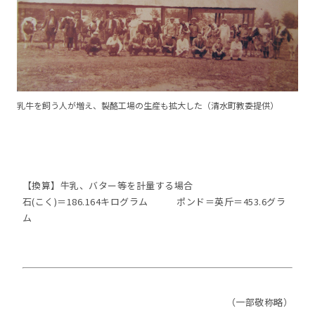
乳牛を飼う人が増え、製酪工場の生産も拡大した（清水町教委提供）
【換算】牛乳、バター等を計量する場合
石(こく)＝186.164キログラム ポンド＝英斤＝453.6グラ
ム
（一部敬称略）