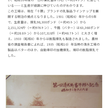
いる──と生産が順調に伸びていたのがわかります。
この工場は、現在「十勝」ブランドの乳製品ラインナップを展
開する明治の拠点となりました。1931（昭和6）年からの5年
で、生産量は、煉乳98,300ポンド（＝約45トン）から
2,151,324斤（＝約976トン）、牛酪（バター）は63,368ポンド
（＝約28.8トン）から107,318斤（＝約48.7トン）と大きく増
え、1933（昭和8）年からは脱脂煉乳も製造されました。農林
省の調査報告書によれば、1935（昭和10）年当時の清水工場の
製品はバターのほか、自動車印の加糖煉乳、鳩印の脱脂煉乳で
した。