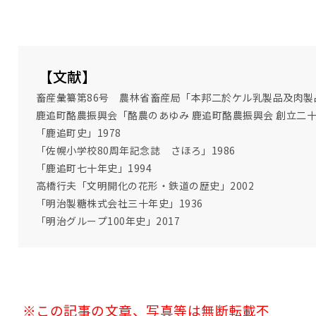
【文献】
畜産彙纂第86号 農林省畜産局「本邦二於ケル乳製品及肉製
鹿追町酪農振興会「酪農のあゆみ 鹿追町酪農振興会 創立二十
「鹿追町史」1978
「佐幌小学校80周年記念誌 さほろ」1986
「鹿追町七十年史」1994
高橋行夫「文明開化の花形・鉄道の歴史」2002
「明治製糖株式会社三十年史」1936
「明治グループ100年史」2017
※この記事の文章、写真等は無断転載不