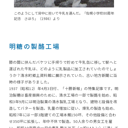
このようにして背中に担いで牛乳を運んだ。「佐幌小学校80周年
記念 さほろ」（1986）より
明糖の製酪工場
膝の間に挟んだバケツに手搾りで貯めて牛乳缶に移して駅へと
運ばれた牛乳は、どのように乳製品に加工されていたのでしょ
うか？清水町郷土資料館に展示されていた、古い地方新聞に当
時の様子がありました。
1937（昭和12）年4月3日付、「十勝新報」の特集記事です。明
治製糖は畜産振興のために、清水工場の一部で製酪を始め、昭
和3年9月には明治製菓の清水製乳工場となり、建物と設備を改
造してバターを製造。乳量の増加に従い、煉乳の製造も始め、
昭和7年には一部3階建ての工場本館150坪、その他設備と合わ
せ350坪に拡張し、年中不休で製造。50人余りの男女工を雇
い、昭和10年度の一日の集乳量は75石（＝約14トン）に達して