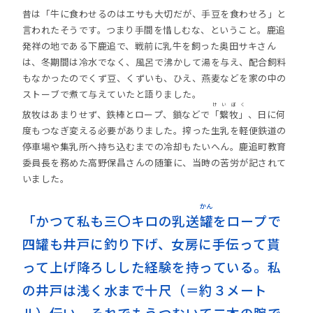
昔は「牛に食わせるのはエサも大切だが、手豆を食わせろ」と
言われたそうです。つまり手間を惜しむな、ということ。鹿追
発祥の地である下鹿追で、戦前に乳牛を飼った奥田サキさん
は、冬期間は冷水でなく、風呂で沸かして湯を与え、配合飼料
もなかったのでくず豆、くずいも、ひえ、燕麦などを家の中の
ストーブで煮て与えていたと語りました。
けいぼく
放牧はあまりせず、鉄棒とロープ、鎖などで
「繋牧」
、日に何
度もつなぎ変える必要がありました。搾った生乳を軽便鉄道の
停車場や集乳所へ持ち込むまでの冷却もたいへん。鹿追町教育
委員長を務めた高野保昌さんの随筆に、当時の苦労が記されて
いました。
かん
「かつて私も三〇キロの乳送
罐
をロープで
四罐も井戸に釣り下げ、女房に手伝って貰
って上げ降ろしした経験を持っている。私
の井戸は浅く水まで十尺（＝約３メート
ル）伝い、それでもうつむいて二本の腕で