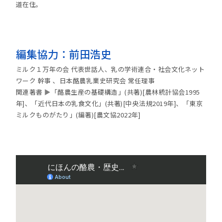
道在住。
編集協力：前田浩史
ミルク１万年の会 代表世話人、乳の学術連合・社会文化ネット
ワーク 幹事 、日本酪農乳業史研究会 常任理事
関連著書
▶
「酪農生産の基礎構造」(共著)[農林統計協会1995
年]、「近代日本の乳食文化」(共著)[中央法規2019年]、「東京
ミルクものがたり」(編著)[農文協2022年]