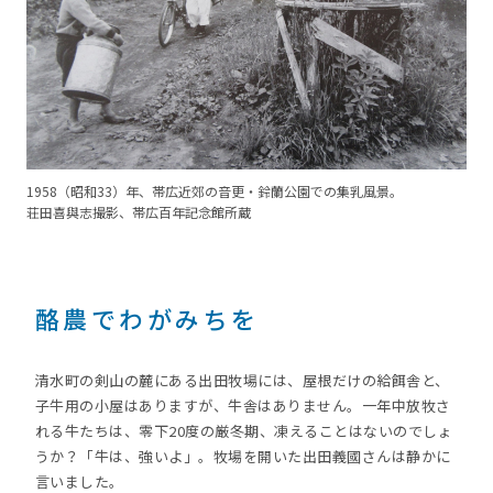
1958（昭和33）年、帯広近郊の音更・鈴蘭公園での集乳風景。
荘田喜與志撮影、帯広百年記念館所蔵
酪農でわがみちを
清水町の剣山の麓にある出田牧場には、屋根だけの給餌舎と、
子牛用の小屋はありますが、牛舎はありません。一年中放牧さ
れる牛たちは、零下20度の厳冬期、凍えることはないのでしょ
うか？「牛は、強いよ」。牧場を開いた出田義國さんは静かに
言いました。