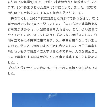
たりの平均乳量9,300キロで乳牛検定組合から優秀賞をもらい
ます。30戸あまりあった農家は5戸になっていました。家族で
切り開いた土地を後にする人を何度も見送りました。
夫を亡くし、1970年代に離農した清水町のある女性は、後に
当時の状況を振り返って記しました。「国の方針で農業構造改
善事業が進められ、大型農機具を入れるか、また小さい農業で
やって行くのか、選択をしなければならない時が来ました。住
宅も立て替えの時期に来ており、又、牛舎も狭くなっていまし
たので、父母とも毎晩のように話し合いました。長男も農業を
続けるつもりで酪農科に入学させたのですが、大きな借金をし
てまで農業をするのは大変だという事で離農することに決めま
した」。
ぽつんと佇むサイロの数だけ、それぞれの事情と選択がありま
した。