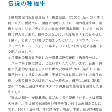
伝説の種雄牛
十勝農業協同組合連合会（十勝農協連）が1952（昭和27）年に
開いた人工授精所に、開設と同時に入った一頭の種雄牛は、銅
像となってジェネティクス北海道 十勝清水種雄牛センターの前
庭に佇んでいます。母牛のおなかにいる段階で「オスならぜひ
十勝へ」と買い付け交渉が始まったという、「ベツス バー
ク センセーシヨン」。11年あまりで1万2千頭を超える雌牛に
交配されました。
オス誕生の知らせを受けた十勝農協連の技師・角田隆一は、
「バークが十勝に帰る」と思わず叫んだといいます。音更・鈴
蘭で先進的な経営をしていた世木沢牧場が1941（昭和16）年に
軍用地として接収された際、宇都宮牧場に買い取られた雌牛の
孫、つまり母方のおばあさんが十勝の出。母牛は1951（昭和
26）年の第１回日本ホルスタイン共進会で最高位を受賞した名
牛でした。
「選んだ種牡牛が酪農家に喜ばれて長く使用されることは感激
の極み」。半世紀で400頭近い種牛を買い付けた角田のことば
です。1967（昭和42）年には清水、川西、本別、陸別の4農協