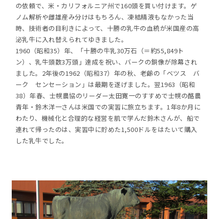
の依頼で、米・カリフォルニア州で160頭を買い付けます。ゲ
ノム解析や雌雄産み分けはもちろん、凍結精液もなかった当
時、技術者の目利きによって、十勝の乳牛の血統が米国産の高
泌乳牛に入れ替えられてゆきました。
1960（昭和35）年、「十勝の牛乳30万石（＝約55,849ト
ン）、乳牛頭数3万頭」達成を祝い、バークの銅像が除幕され
ました。2年後の1962（昭和37）年の秋、老齢の「ベツス バ
ーク センセーション」は最期を遂げました。翌1963（昭和
38）年春、士幌農協のリーダー太田寛一のすすめで士幌の酪農
青年・鈴木洋一さんは米国での実習に旅立ちます。1年8か月に
わたり、機械化と合理的な経営を肌で学んだ鈴木さんが、船で
連れて帰ったのは、実習中に貯めた1,500ドルをはたいて購入
した乳牛でした。