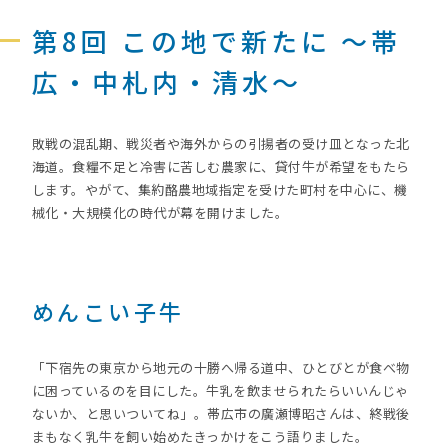
第8回 この地で新たに ～帯
広・中札内・清水～
敗戦の混乱期、戦災者や海外からの引揚者の受け皿となった北
海道。食糧不足と冷害に苦しむ農家に、貸付牛が希望をもたら
します。やがて、集約酪農地域指定を受けた町村を中心に、機
械化・大規模化の時代が幕を開けました。
めんこい子牛
「下宿先の東京から地元の十勝へ帰る道中、ひとびとが食べ物
に困っているのを目にした。牛乳を飲ませられたらいいんじゃ
ないか、と思いついてね」。帯広市の廣瀬博昭さんは、終戦後
まもなく乳牛を飼い始めたきっかけをこう語りました。