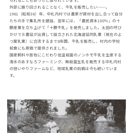
られることもあったと語られています。
外部に振り回されることなく、牛乳を販売したい──。
1961（昭和36）年、中札内村では農家が資材を出し合って自分
たちの手で集乳所を建設、翌年には、「農民資本100％」の十
勝産業を立ち上げて「十勝牛乳」を発売しました。太田の呼び
かけで８農協が出資して設立された北海道協同乳業（現在のよ
つ葉乳業）に合流するまで8年間、牛乳を販売し、村内の学校
給食にも原価で提供されました。
国産飼料や放牧にこだわり低温殺菌のノンホモ牛乳を生産する
清水のあすなろファーミング、無殺菌生乳を販売する中札内村
の想いやりファームなど、地域乳業の挑戦は今も続いていま
す。