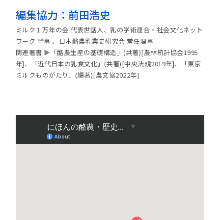
編集協力：前田浩史
ミルク１万年の会 代表世話人、乳の学術連合・社会文化ネット
ワーク 幹事 、日本酪農乳業史研究会 常任理事
関連著書
▶
「酪農生産の基礎構造」(共著)[農林統計協会1995
年]、「近代日本の乳食文化」(共著)[中央法規2019年]、「東京
ミルクものがたり」(編著)[農文協2022年]