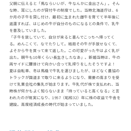
父親に伝えると「馬ならいいが、牛なんかに金出さん」。そん
な時、耳にしたのが貸付牛の制度でした。当時北海道庁は、6
か月の子牛を貸し付け、最初に生まれた雌牛を育てて半年後に
返還すれば、はじめの牛が自分のものになるとの条件で、乳牛
を普及していました。
「子牛を放していて、自分が来ると喜んでこっちへ帰ってく
る。めんこくて、なでたりして。結局その牛が手放せなくて、
よそから牛を買って来て返した。この可愛がった牛はよく乳が
出た。親牛も10年くらい長生きしたなあ」。新婚当時は、牛の
両サイドに腰掛けて向かい合って乳搾りをしたそうですよ！
夏は自転車、冬は馬橇で牛乳を運びましたが、ほどなく農協の
トラックが国道まで取りに来るようになり、需要の高まりを受
けて乳業会社の集乳が始まります。牛乳代が株で支払われ、当
時株が何かもよく知らないまま「持っていると高くなる」と言
われたのが現実になり、1957（昭和32）年に株の収益で牛舎を
建設。高度経済成長の時代が始まっていました。