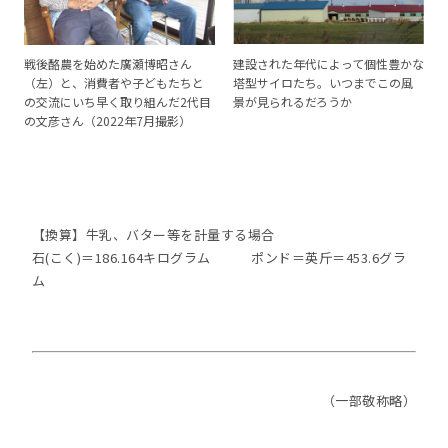
戦後酪農を始めた廣瀬博昭さん
建設された年代によって個性豊かな
（左）と、消費者や子どもたちと
塔型サイロたち。いつまでこの風
の交流にいち早く取り組んだ2代目
景が見られるだろうか
の文彦さん（2022年7月撮影）
【換算】牛乳、バター等を計量する場合
石(こく)＝186.164キログラム ポンド＝英斤＝453.6グラ
ム
（一部敬称略）