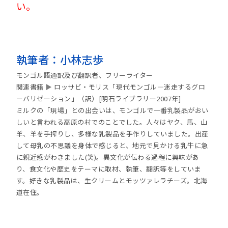
い。
執筆者：小林志歩
モンゴル語通訳及び翻訳者、フリーライター
関連書籍
▶
ロッサビ・モリス「現代モンゴル—迷走するグロ
ーバリゼーション」（訳）[明石ライブラリー2007年]
ミルクの「現場」との出会いは、モンゴルで一番乳製品がおい
しいと言われる高原の村でのことでした。人々はヤク、馬、山
羊、羊を手搾りし、多様な乳製品を手作りしていました。出産
して母乳の不思議を身体で感じると、地元で見かける乳牛に急
に親近感がわきました(笑)。異文化が伝わる過程に興味があ
り、食文化や歴史をテーマに取材、執筆、翻訳等をしていま
す。好きな乳製品は、生クリームとモッツァレラチーズ。北海
道在住。