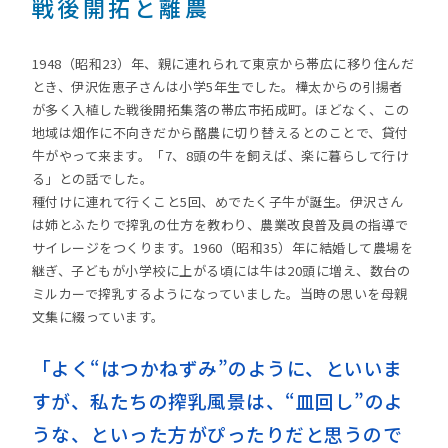
戦後開拓と離農
1948（昭和23）年、親に連れられて東京から帯広に移り住んだ
とき、伊沢佐恵子さんは小学5年生でした。樺太からの引揚者
が多く入植した戦後開拓集落の帯広市拓成町。ほどなく、この
地域は畑作に不向きだから酪農に切り替えるとのことで、貸付
牛がやって来ます。「7、8頭の牛を飼えば、楽に暮らして行け
る」との話でした。
種付けに連れて行くこと5回、めでたく子牛が誕生。伊沢さん
は姉とふたりで搾乳の仕方を教わり、農業改良普及員の指導で
サイレージをつくります。1960（昭和35）年に結婚して農場を
継ぎ、子どもが小学校に上がる頃には牛は20頭に増え、数台の
ミルカーで搾乳するようになっていました。当時の思いを母親
文集に綴っています。
「よく“はつかねずみ”のように、といいま
すが、私たちの搾乳風景は、“皿回し”のよ
うな、といった方がぴったりだと思うので