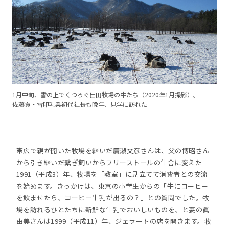
1月中旬、雪の上でくつろぐ出田牧場の牛たち（2020年1月撮影）。
佐藤貢・雪印乳業初代社長も晩年、見学に訪れた
帯広で親が開いた牧場を継いだ廣瀬文彦さんは、父の博昭さん
から引き継いだ繋ぎ飼いからフリーストールの牛舎に変えた
1991（平成3）年、牧場を「教室」に見立てて消費者との交流
を始めます。きっかけは、東京の小学生からの「牛にコーヒー
を飲ませたら、コーヒー牛乳が出るの？」との質問でした。牧
場を訪れるひとたちに新鮮な牛乳でおいしいものを、と妻の眞
由美さんは1999（平成11）年、ジェラートの店を開きます。牧