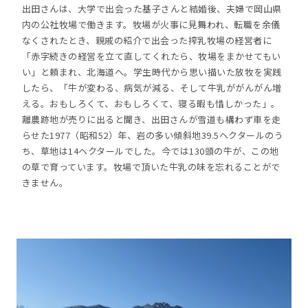
出田さんは、大学で出会った基子さんと結婚後、夫婦で岡山県
内の公社牧場で働きます。牧場が火事に見舞われ、転職を余儀
なくされたとき、親戚の紹介で出会った搾乳牧場の経営者に
「赤字続きの経営を立て直してくれたら、牧場をまかせてもい
い」と頼まれ、北海道へ。学生時代から思い描いた放牧を実践
したら、「牛が変わる、病気が減る、そして牛乳ががんがん増
える。おもしろくて、おもしろくて、寝る暇も惜しかった」。
離農跡地が売りに出ると聞き、出田さんが雪道も構わず車を走
らせた1977（昭和52）年、岩の多い傾斜地39.5ヘクタールのう
ち、草地は14ヘクタールでした。今では130頭の牛が、この地
の草で育っています。牧場で頂いた牛乳の味を忘れることがで
きません。