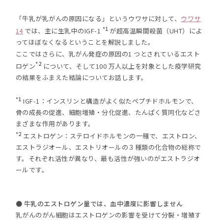
「牛乳が乳がんの原因になる」というウワサに対して、
ウワサ
*1
14
では、主に生乳中のIGF-1
が超高温瞬間殺菌（UHT）によ
ってほぼなくなるということを解説しました。
ここではさらに、乳がん発症の原因の1 つとされているエスト
*2
ロゲン
について、そして100 万人以上を対象とした疫学研究
の結果をふまえた結論についてお話します。
*1
IGF-1：インスリンと構造がよく似たペプチドホルモンで、
骨の成長の促進、細胞増殖・分化促進、たんぱく質同化などさ
まざまな作用があります。
*2
エストロゲン：ステロイドホルモンの一種で、エストロン、
エストラジオール、エストリオールの３種類の化合物の総称で
す。それぞれ活性が異なり、最も活性が強いのがエストラジオ
ールです。
● 牛乳のエストロゲン量では、血中濃度に影響しません
乳がんのがん細胞はエストロゲンの影響を受けて分裂・増殖す