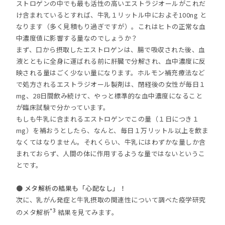
ストロゲンの中でも最も活性の高いエストラジオールがこれだ
け含まれているとすれば、牛乳１リットル中におよそ100ng と
なります（多く見積もり過ぎですが）。これはヒトの正常な血
中濃度値に影響する量なのでしょうか？
まず、口から摂取したエストロゲンは、腸で吸収された後、血
液とともに全身に運ばれる前に肝臓で分解され、血中濃度に反
映される量はごく少ない量になります。ホルモン補充療法など
で処方されるエストラジオール製剤は、閉経後の女性が毎日１
mg、28日間飲み続けて、やっと標準的な血中濃度になること
が臨床試験で分かっています。
もしも牛乳に含まれるエストロゲンでこの量（１日につき１
mg）を補おうとしたら、なんと、毎日１万リットル以上を飲ま
なくてはなりません。それくらい、牛乳にはわずかな量しか含
まれておらず、人間の体に作用するような量ではないというこ
とです。
● メタ解析の結果も「心配なし」！
次に、乳がん発症と牛乳摂取の関連性について調べた疫学研究
*3
のメタ解析
結果を見てみます。