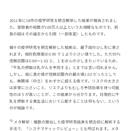
2011年に18件の疫学研究を統合解析した結果が報告されまし
た。登録者の総数が100万人以上という大規模なものです。前
頁の図はその論文から引用（一部改変）したものです。
個々の疫学研究を統合解析した結果は、最下段のひし形に表さ
れます。相対危険度は0.90 で１より小さい値でした。ただ95％
信頼区間は0.80〜1.02 と、１をほんの少しまたいでいるため、
「牛乳の摂取は乳がんを予防する」とまでは言い切れません。
しかし、仮に真の値が信頼区間内の最大値1.02 だったとして
も、無関係（中立）をわずかに超える値です。リスクの大きさ
は非常に小さいこと、リスクよりもむしろ予防効果を持つ可能
性のほうが高いことが、この結果から分かります。日常的に牛
乳を摂取する食生活において心配することは何もない、という
のが結論です。
*3
メタ解析：複数の類似した疫学研究結果を統合的に解析する
手法で、「システマティックレビュー」とも呼ばれます。メタ