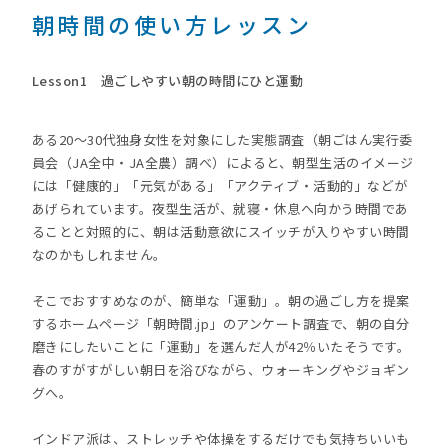
朝時間の使い方レッスン
Lesson1 過ごしやすい朝の時間にひと運動
ある20～30代独身女性を対象にした実態調査（朝ごはん実行委
員会（JA全中・JA全農）調べ）によると、朝型生活のイメージ
には「健康的」「元気がある」「アクティブ・活動的」などが
あげられています。夜型生活が、就寝・休息へ向かう時間であ
ることと対照的に、朝は活動意欲にスイッチが入りやすい時間
なのかもしれません。
そこでおすすめなのが、簡単な「運動」。朝の過ごし方を提案
するホームページ「朝時間.jp」のアンケート調査で、朝の自分
磨きにしたいことに「運動」を選んだ人が42％いたそうです。
春のすがすがしい朝日を浴びながら、ウォーキングやジョギン
グへ。
インドア派は、ストレッチや体操をするだけでも気持ちいいも