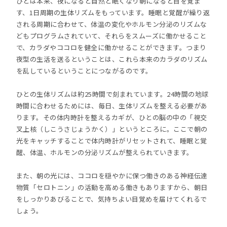
ひとは本来、夜になると自然と眠くなり朝になると目を覚ま
す、1日周期の生体リズムをもっています。睡眠と覚醒が繰り返
される周期に合わせて、体温の変化やホルモン分泌のリズムな
どもプログラムされていて、それらをスムーズに働かせること
で、カラダやココロを健全に働かせることができます。つまり
夜型の生活を送るということは、これら本来のカラダのリズム
を乱しているということにつながるのです。
ひとの生体リズムは約25時間で刻まれています。24時間の地球
時間に合わせるためには、毎日、生体リズムを整える必要があ
ります。その体内時計を整えるカギが、ひとの脳の中の「視交
叉上核（しこうさじょうかく）」というところに。ここで朝の
光をキャッチすることで体内時計がリセットされて、睡眠と覚
醒、体温、ホルモンの分泌リズムが整えられていきます。
また、朝の光には、ココロを穏やかに保つ働きのある神経伝達
物質「セロトニン」の活動を高める働きもありますから、朝日
をしっかりあびることで、気持ちよい目覚めを届けてくれるで
しょう。