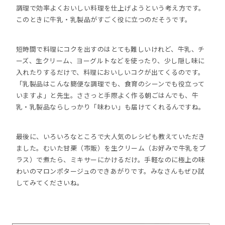
調理で効率よくおいしい料理を仕上げようという考え方です。
このときに牛乳・乳製品がすごく役に立つのだそうです。
短時間で料理にコクを出すのはとても難しいけれど、牛乳、チ
ーズ、生クリーム、ヨーグルトなどを使ったり、少し隠し味に
入れたりするだけで、料理においしいコクが出てくるのです。
「乳製品はこんな簡便な調理でも、食育のシーンでも役立って
いますよ」と先生。ささっと手際よく作る朝ごはんでも、牛
乳・乳製品ならしっかり「味わい」も届けてくれるんですね。
最後に、いろいろなところで大人気のレシピも教えていただき
ました。むいた甘栗（市販）を生クリーム（お好みで牛乳をプ
ラス）で煮たら、ミキサーにかけるだけ。手軽なのに極上の味
わいのマロンポタージュのできあがりです。みなさんもぜひ試
してみてくださいね。