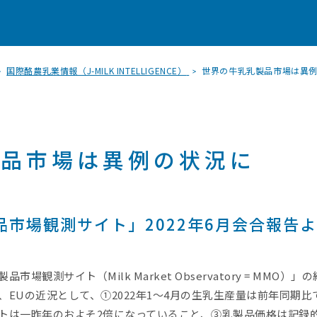
国際酪農乳業情報（J-MILK INTELLIGENCE）
世界の牛乳乳製品市場は異例の
製品市場は異例の状況に
市場観測サイト」2022年6月会合報告
場観測サイト（Milk Market Observatory = MMO
EUの近況として、①2022年1～4月の生乳生産量は前年同期比
トは一昨年のおよそ2倍になっていること、③乳製品価格は記録