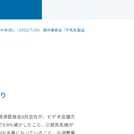
状況に（2022/7/20） 欧州委員会「牛乳乳製品
より
）」の経済委員会6月会合が、ビデオ会議方
で0.6％減少したこと、②庭先乳価が
的な水準になっていること、④消費需