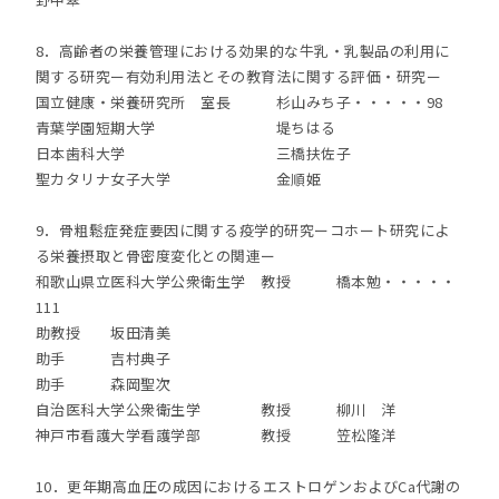
8．高齢者の栄養管理における効果的な牛乳・乳製品の利用に
関する研究ー有効利用法とその教育法に関する評価・研究ー
国立健康・栄養研究所 室長 杉山みち子・・・・・98
青葉学園短期大学 堤ちはる
日本歯科大学 三橋扶佐子
聖カタリナ女子大学 金順姫
9．骨粗鬆症発症要因に関する疫学的研究ーコホート研究によ
る栄養摂取と骨密度変化との関連ー
和歌山県立医科大学公衆衛生学 教授 橋本勉・・・・・
111
助教授 坂田清美
助手 吉村典子
助手 森岡聖次
自治医科大学公衆衛生学 教授 柳川 洋
神戸市看護大学看護学部 教授 笠松隆洋
10．更年期高血圧の成因におけるエストロゲンおよびCa代謝の