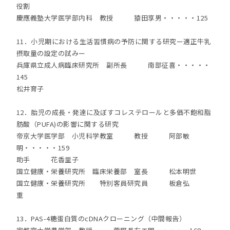
役割
慶應義塾大学医学部内科 教授 猿田享男・・・・・125
11．小児期における生活習慣病の予防に関する研究ー適正牛乳
摂取量の設定の試みー
兵庫県立成人病臨床研究所 副所長 南部征喜・・・・・
145
松井育子
12．胎児の成長・発達に及ぼすコレステロールと多価不飽和脂
肪酸（PUFA)の影響に関する研究
帝京大学医学部 小児科学教室 教授 阿部敏
明・・・・・159
助手 花香里子
国立健康・栄養研究所 臨床栄養部 室長 松本明世
国立健康・栄養研究所 特別客員研究員 板倉弘
重
13．PAS-4糖蛋白質のcDNAクローニング（中間報告）