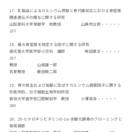
17．乳製品によるカルシウム摂取と骨代謝反応における骨密度
関連遺伝子の関与に関する研究
山梨医科大学保健学 助教授 山縣然太郎・・・・・
237
18．最大骨密度を規定する因子に関する研究
順天堂大学医学部小児科 講師 時田章史・・・・・
257
教授 山城雄一郎
名誉教授 薮田敬二郎
19．骨の発生および加齢に及ぼすカルシウム調節因子に関する
形態学的、分子細胞生物学的研究
新潟大学歯学部口腔解剖学 教授 小澤英浩・・・・・
265
20．25-ヒドロキシビタミンD-1α-水酸化酵素のクローニングと
発現調節