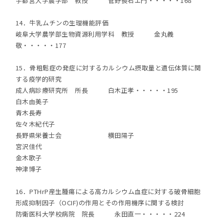
宇都宮大学農学部 教授 菅野長右エ門・・・・・168
14．牛乳ムチンの生理機能評価
岐阜大学農学部生物資源利用学科 教授 金丸義
敬・・・・・177
15．骨粗鬆症の発症に対するカルシウム摂取量と遺伝体質に関
する疫学的研究
成人病診療研究所 所長 白木正孝・・・・・195
白木由美子
青木長寿
佐々木紀代子
長野県栄養士会 横田陽子
宮沢佳代
金木歌子
神津博子
16．PTHrP産生腫瘍による高カルシウム血症に対する破骨細胞
形成抑制因子（OCIF)の作用とその作用機序に関する検討
防衛医科大学校病院 院長 永田直一・・・・・224