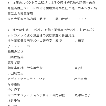
6．血圧のスペクトラム解析による交感神経活動の評価ー自然
発症高血圧ラットにおける食塩負荷高血圧と経口カルシウム補
充による降圧作用
東京大学医学部内科 教授 藤田敏郎・・・・・75
7．進学塾生徒、中高生、服飾・栄養専門学校生におけるポケ
ットカメラによる食生活の実態調査と骨量測定
辻学園栄養専門学校中央研究室 教授 広田孝
子・・・・・85
松田みどり
山西佐智美
原みずほ
初芝富田林中学高等学校 室谷好一
小田切岩男
メディアツェンティーワン 茂田文彦
阿部香織
今井良子
マロニエファッションデザイン専門学校 粟津麻理子
増谷千秋
野中翠