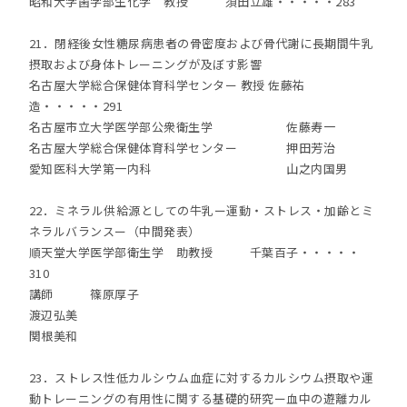
昭和大学歯学部生化学 教授 須田立雄・・・・・283
21．閉経後女性糖尿病患者の骨密度および骨代謝に長期間牛乳
摂取および身体トレーニングが及ぼす影響
名古屋大学総合保健体育科学センター 教授 佐藤祐
造・・・・・291
名古屋市立大学医学部公衆衛生学 佐藤寿一
名古屋大学総合保健体育科学センター 押田芳治
愛知医科大学第一内科 山之内国男
22．ミネラル供給源としての牛乳ー運動・ストレス・加齢とミ
ネラルバランスー（中間発表）
順天堂大学医学部衛生学 助教授 千葉百子・・・・・
310
講師 篠原厚子
渡辺弘美
関根美和
23．ストレス性低カルシウム血症に対するカルシウム摂取や運
動トレーニングの有用性に関する基礎的研究ー血中の遊離カル