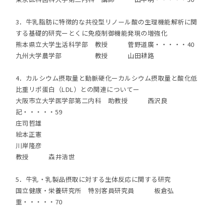
3．牛乳脂肪に特徴的な共役型リノール酸の生理機能解析に関
する基礎的研究ーとくに免疫制御機能発現の増強化
熊本県立大学生活科学部 教授 菅野道廣・・・・・40
九州大学農学部 教授 山田耕路
4．カルシウム摂取量と動脈硬化ーカルシウム摂取量と酸化低
比重リポ蛋白（LDL）との関連についてー
大阪市立大学医学部第二内科 助教授 西沢良
記・・・・・59
庄司哲雄
絵本正憲
川岸隆彦
教授 森井浩世
5．牛乳・乳製品摂取に対する生体反応に関する研究
国立健康・栄養研究所 特別客員研究員 板倉弘
重・・・・・70