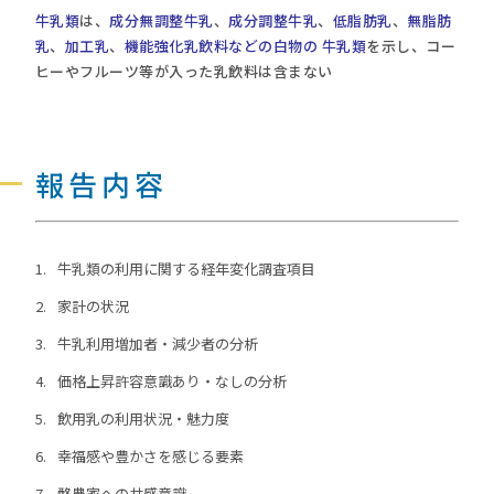
牛乳類
は、
成分無調整牛乳
、
成分調整牛乳
、
低脂肪乳
、
無脂肪
乳
、
加工乳
、
機能強化乳飲料などの白物の 牛乳類
を示し、コー
ヒーやフルーツ等が入った乳飲料は含まない
報告内容
牛乳類の利用に関する経年変化調査項目
家計の状況
牛乳利用増加者・減少者の分析
価格上昇許容意識あり・なしの分析
飲用乳の利用状況・魅力度
幸福感や豊かさを感じる要素
酪農家への共感意識