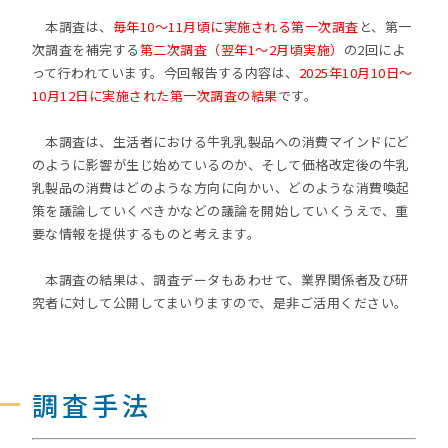
本調査は、
毎年10〜11月頃に実施される第一次調査
と、第一
次調査を補完する
第二次調査（翌年1～2月頃実施）
の2回によ
って行われています。今回報告する内容は、
2025年10月10日～
10月12日に実施された第一次調査の結果
です。
本調査は、生活者における牛乳乳製品への消費マインドにど
のように影響が生じ始めているのか、そして価格改定後の牛乳
乳製品の消費はどのような方向に向かい、どのような消費喚起
策を議論していくべきかなどの議論を開始していくうえで、重
要な情報を提供するものと考えます。
本調査の結果は、調査データもあわせて、業界関係者及び研
究者に対して公開してまいりますので、是非ご活用ください。
調査手法