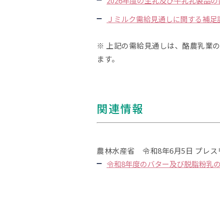
2026年度の生乳及び牛乳乳製品の
Ｊミルク需給見通しに関する補足説明資
※ 上記の需給見通しは、酪農乳業
ます。
関連情報
農林水産省 令和8年6月5日 プレ
令和8年度のバター及び脱脂粉乳