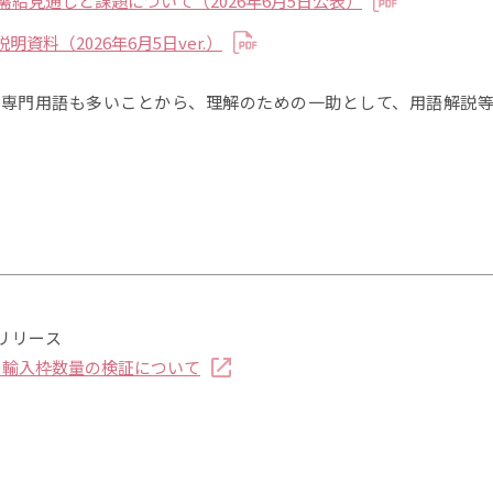
需給見通しと課題について（2026年6月5日公表）
料（2026年6月5日ver.）
の専門用語も多いことから、理解のための一助として、用語解説
スリリース
の輸入枠数量の検証について