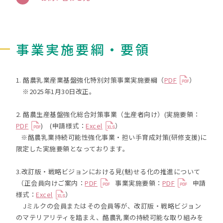
事業実施要綱・要領
1. 酪農乳業産業基盤強化特別対策事業実施要綱（
PDF
）
※2025年1月30日改正。
2. 酪農生産基盤強化総合対策事業（生産者向け）(実施要領：
PDF
) (申請様式：
Excel
）
※酪農乳業持続可能性強化事業・担い手育成対策(研修支援)に
限定した実施要領となっております。
3.改訂版・戦略ビジョンにおける見(魅)せる化の推進について
（正会員向けご案内：
PDF
事業実施要領：
PDF
申請
様式：
Excel
）
Jミルクの会員またはその会員等が、改訂版・戦略ビジョン
のマテリアリティを踏まえ、酪農乳業の持続可能な取り組みを