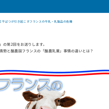
回 干ばつが引き起こすフランスの牛乳・乳製品の危機
」の第2回をお送りします。
情勢と酪農国フランスの「酪農乳業」事情の違いとは？