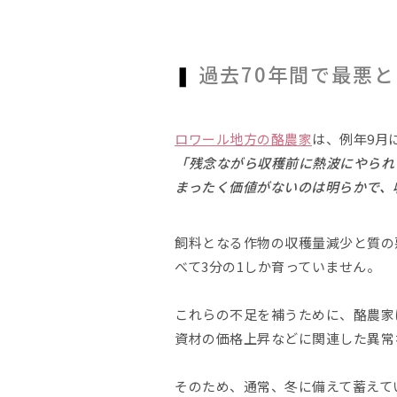
❚
過去70年間で最悪
ロワール地方の酪農家
は、例年9月
「残念ながら収穫前に熱波にやられ
まったく価値がないのは明らかで、
飼料となる作物の収穫量減少と質の
べて3分の1しか育っていません。
これらの不足を補うために、酪農家
資材の価格上昇などに関連した異常
そのため、通常、冬に備えて蓄えてい