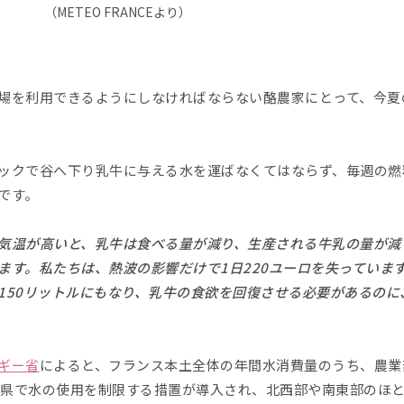
（METEO FRANCEより）
場を利用できるようにしなければならない酪農家にとって、今夏
ックで谷へ下り乳牛に与える水を運ばなくてはならず、毎週の燃料
です。
気温が高いと、乳牛は食べる量が減り、生産される牛乳の量が減
ます。私たちは、熱波の影響だけで1日220ユーロを失っています
150リットルにもなり、乳牛の食欲を回復させる必要があるのに
ギー省
によると、フランス本土全体の年間水消費量のうち、農業
88県で水の使用を制限する措置が導入され、北西部や南東部のほ