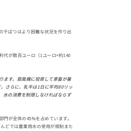
の干ばつはより困難な状況を作り出
代が数百ユーロ（1ユーロ=約140
ります。扇風機に投資して家畜が暑
。さらに、乳牛は1日に平均80リッ
、水の消費を制限しなければならず
部門が全体の45%を占めています。
とんどでは農業用水の使用が規制また