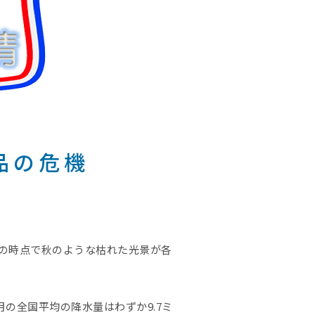
品の危機
の時点で秋のような枯れた光景が各
の全国平均の降水量はわずか9.7ミ