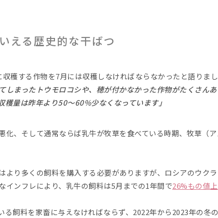
といえる歴史的な干ばつ
に収穫する作物を7月には収穫しなければならなかったと語りま
てしまったトウモロコシや、穂が付かなかった作物がたくさんあ
収穫量は昨年より50～60%少なくなっています」
悪化、そして通常ならば乳牛が牧草を食べている時期、牧草（ア
はより多くの飼料を購入する必要がありますが、ロシアのウクラ
なインフレにより、乳牛の飼料は5月までの1年間で
26%もの値
る飼料を家畜に与えなければならず、2022年から2023年の