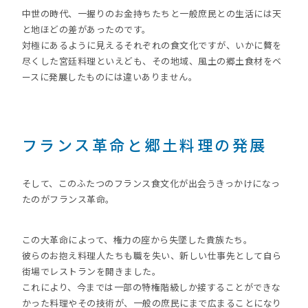
中世の時代、一握りのお金持ちたちと一般庶民との生活には天
と地ほどの差があったのです。
対極にあるように見えるそれぞれの食文化ですが、いかに贅を
尽くした宮廷料理といえども、その地域、風土の郷土食材をベ
ースに発展したものには違いありません。
フランス革命と郷土料理の発展
そして、このふたつのフランス食文化が出会うきっかけになっ
たのがフランス革命。
この大革命によって、権力の座から失墜した貴族たち。
彼らのお抱え料理人たちも職を失い、新しい仕事先として自ら
街場でレストランを開きました。
これにより、今までは一部の特権階級しか接することができな
かった料理やその技術が、一般の庶民にまで広まることになり