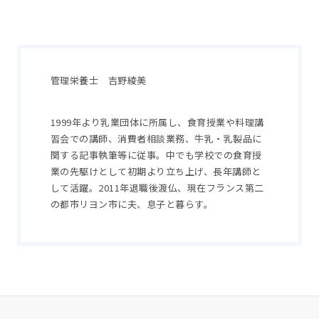
管理栄養士 吉野綾美
1999年より乳業団体に所属し、食育授業や料理講
習会での講師、消費者相談業務、牛乳・乳製品に
関する記事執筆等に従事。中でも学校での食育授
業の先駆けとして初期より立ち上げ、長年講師と
して活躍。2011年退職後渡仏、現在フランス第二
の都市リヨン市に夫、息子と暮らす。