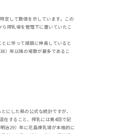
を特定して数値を示しています。この
から搾乳場を管理下に置いていたこ
ことに伴って順調に伸長していると
38）年以降の場数が最多であるこ
をもとにした県の公式な統計ですが、
混在すること、搾乳には第4回で記
明治29）年に花島煉乳場が本格的に