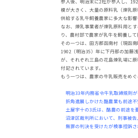
参入後、明治末に2社が参入し、19
模が大きく、大量の原料乳（煉乳原
供給する乳牛飼養農家に多大な影響
なお、煉乳事業者が煉乳原料用とす
り、農村部で農家が乳牛を飼養して
その一つは、田方郡函南村（現函南
1902（明治35）年に下丹那の加
が、それぞれ三島の花島煉乳場に原
付記されています。
もう一つは、農家の牛乳販売をめぐる
明治33年内務省令牛乳取締規則が
折角進展しかけた酪農業も前途不
土屋宇十の3氏は、酪農の前途を憂え
沼津区裁判所において、刑事被告人
無罪の判決を受けたが検事控訴され