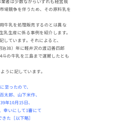
、事業者は少数ながらいずれも経営規
市場競争を伴うため、その原料乳を
用牛乳を処理販売するのとは異な
生乳生産に係る事例を紹介します。
記しています。それによると、
明治38）年に軽井沢の渡辺善四郎
4斗の牛乳を三島まで運搬したとも
のように記しています。
に至ったので、
百太郎、山下米作、
年10月15日、
、幸いにして1審にて
できた［以下略］