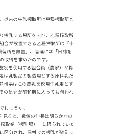
し、従来の牛乳搾取所は甲種搾取所と
り搾乳する場所を云ひ、乙種搾取所
組合が設置できる乙種搾取所は「十
牛繋留所を設置」、管理には「日誌を
の取得を求めたのです。
施設を使用する組合員（農家）が搾
定は乳製品の製造用とする原料乳だ
静岡県はこの農乳を飲用牛乳用とす
その是非が昭和期に入っても問われ
でしょうか。
乳量を見ると、数値の伸長は明らかなの
乳搾取業（搾乳場）」に限られていた
に区分され、農村での搾乳が統計に