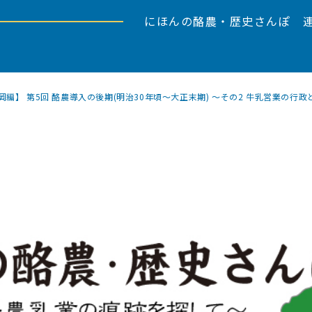
にほんの酪農・歴史さんぽ 
岡編】 第5回 酪農導入の後期(明治30年頃～大正末期) ～その2 牛乳営業の行