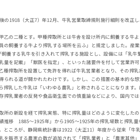
後の1918（大正7）年12月、牛乳営業取締規則施行細則を改正
甲乙の二種とす。甲種搾取所とは牛舎を設け所内に飼養する牛よ
員の飼養する牛より搾乳する場所を云ふ」と規定しました。産業
合員が飼養する乳牛を引き入れて搾乳する施設とし、設備には「乳
乳量を記載」「獣医を指定」、といった諸要件を付して営業許可
乙種搾取所を設置して免許を得れば牛乳営業者となり、その搾乳
得られる道が開かれたわけです。しかし、この措置の基本的な想
ら搾乳した牛乳は「いわゆる農乳」と称されることになります。
存搾乳業者の反発や食品衛生面での慎重論などにより、国内では
取所の新設を経て搾乳実態、特に搾乳量はどのように変化したの
移 1885～1925年」から1905～1925年の搾乳場数と搾
。ところが、静岡県統計書は1922（大正11）年度から従来「牛
乳を販売する農家の数が追加されて「搾乳業者」と「農家其他」