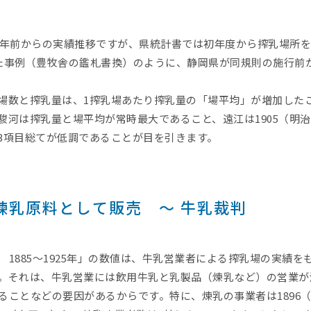
5年前からの実績推移ですが、県統計書では初年度から搾乳場所
た事例（豊牧舎の鑑札書換）のように、静岡県が同規則の施行前
場数と搾乳量は、1搾乳場あたり搾乳量の「場平均」が増加した
駿河は搾乳量と場平均が常時最大であること、遠江は1905（明治
3項目総てが低調であることが目を引きます。
煉乳原料として販売 ～ 牛乳裁判
1885～1925年」の数値は、牛乳営業者による搾乳場の実績
。それは、牛乳営業には飲用牛乳と乳製品（煉乳など）の営業が
ることなどの要因があるからです。特に、煉乳の事業者は1896（