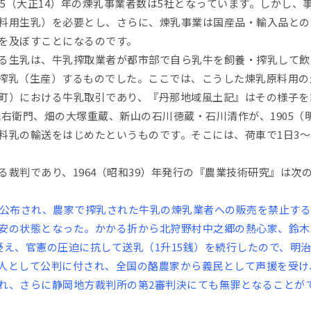
25（大正14）年の煉乳事業者数は5社となっています。しかし
料用生乳）を必要とし、さらに、煉乳事業は国産品・輸入品との
を及ぼすことになるのです。
る生乳は、牛乳搾取業者が都市部で自ら乳牛を飼養・搾乳して飲
搾乳（生産）するものでした。ここでは、こうした煉乳原料用の
町）における牛乳取引であり、『丹那地域風土記』はその様子を
藤浅右衛門、畑の大塚重蔵、新山の石川徳蔵・石川清作が、1905（
料乳の輸送をはじめたというものです。そこには、荷車で1日3～
裁判であり、1964（昭和39）年発行の『農業技術研究』は次
公布され、農家で搾乳された牛乳の煉乳業者への販売を禁止する
安の状態となった。かかる折から北狩野村中之郷の熱心家、鈴木
、官憲の圧迫に抗して送乳（1升15銭）を続行したので、明治39
として公判に付され、全国の酪農家から義民として声援を受け
、さらに静岡地方裁判所の第2審判決にても無罪となることが