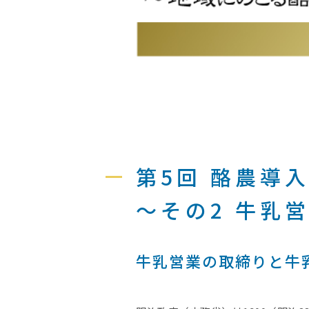
第5回 酪農導
～その2 牛乳
牛乳営業の取締りと牛