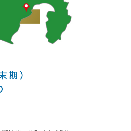
正末期）
り