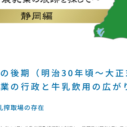
入の後期（明治30年頃～大
営業の行政と牛乳飲用の広が
乳搾取場の存在