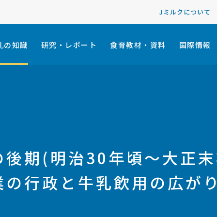
Jミルクについて
乳の知識
研究・レポート
食育教材・資料
国際情報
の後期(明治30年頃～大正末
営業の行政と牛乳飲用の広が