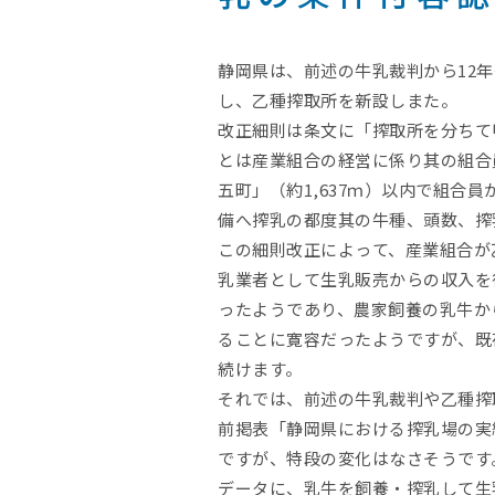
静岡県は、前述の牛乳裁判から12年
し、乙種搾取所を新設しまた。
改正細則は条文に「搾取所を分ちて
とは産業組合の経営に係り其の組合
五町」（約1,637ｍ）以内で組
備へ搾乳の都度其の牛種、頭数、搾
この細則改正によって、産業組合が
乳業者として生乳販売からの収入を
ったようであり、農家飼養の乳牛か
ることに寛容だったようですが、既
続けます。
それでは、前述の牛乳裁判や乙種搾
前掲表「静岡県における搾乳場の実績推
ですが、特段の変化はなさそうです
データに、乳牛を飼養・搾乳して生