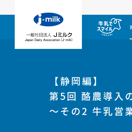
【静岡編】
第5回 酪農導入
～その2 牛乳