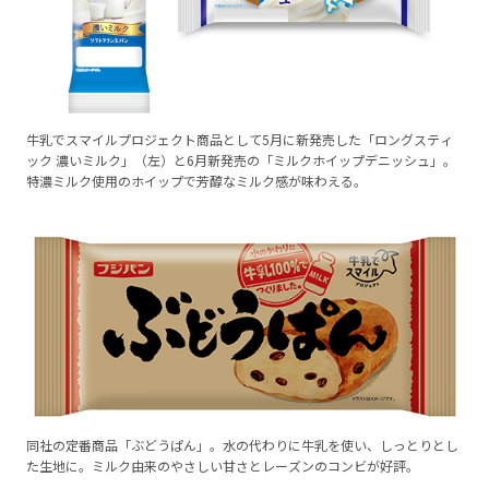
牛乳でスマイルプロジェクト商品として5月に新発売した「ロングスティ
ック 濃いミルク」（左）と6月新発売の「ミルクホイップデニッシュ」。
特濃ミルク使用のホイップで芳醇なミルク感が味わえる。
同社の定番商品「ぶどうぱん」。水の代わりに牛乳を使い、しっとりとし
た生地に。ミルク由来のやさしい甘さとレーズンのコンビが好評。