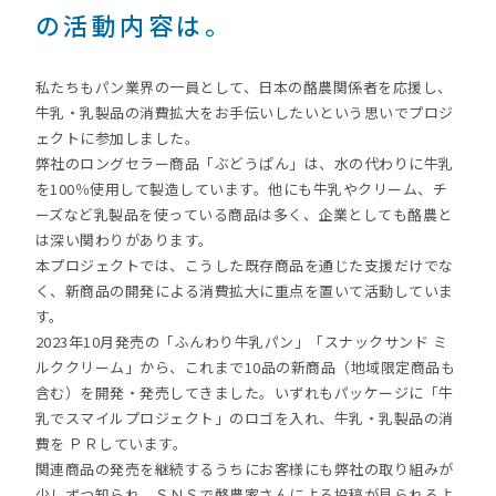
の活動内容は。
私たちもパン業界の一員として、日本の酪農関係者を応援し、
牛乳・乳製品の消費拡大をお手伝いしたいという思いでプロジ
ェクトに参加しました。
弊社のロングセラー商品「ぶどうぱん」は、水の代わりに牛乳
を100％使用して製造しています。他にも牛乳やクリーム、チ
ーズなど乳製品を使っている商品は多く、企業としても酪農と
は深い関わりがあります。
本プロジェクトでは、こうした既存商品を通じた支援だけでな
く、新商品の開発による消費拡大に重点を置いて活動していま
す。
2023年10月発売の「ふんわり牛乳パン」「スナックサンド ミ
ルククリーム」から、これまで10品の新商品（地域限定商品も
含む）を開発・発売してきました。いずれもパッケージに「牛
乳でスマイルプロジェクト」のロゴを入れ、牛乳・乳製品の消
費を ＰＲしています。
関連商品の発売を継続するうちにお客様にも弊社の取り組みが
少しずつ知られ、ＳＮＳで酪農家さんによる投稿が見られるよ