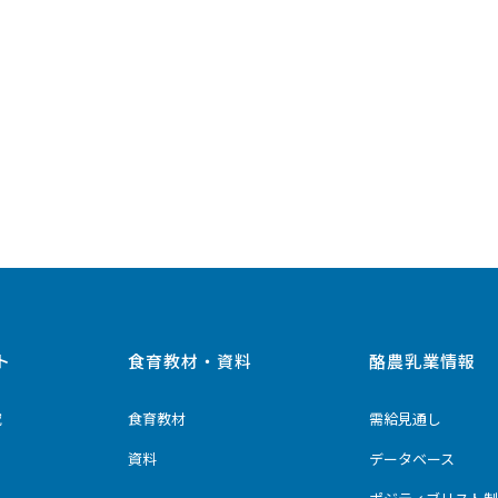
ト
食育教材・資料
酪農乳業情報
究
食育教材
需給見通し
資料
データベース