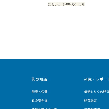
ほわいと（2007冬）より
乳の知識
研究・レポー
健康と栄養
最新ミルクの研
食の安全性
研究論文