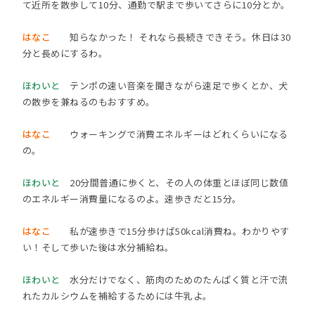
て近所を散歩して10分、通勤で駅まで歩いてさらに10分とか。
はなこ
知らなかった！ それなら長続きできそう。休日は30
分と長めにするわ。
ほわいと
テンポの速い音楽を聞きながら速足で歩くとか、犬
の散歩を兼ねるのもおすすめ。
はなこ
ウォーキングで消費エネルギーはどれくらいになる
の。
ほわいと
20分間普通に歩くと、その人の体重とほぼ同じ数値
のエネルギー消費量になるのよ。速歩きだと15分。
はなこ
私が速歩きで15分歩けば50kcal消費ね。わかりやす
い！そして歩いた後は水分補給ね。
ほわいと
水分だけでなく、筋肉のためのたんぱく質と汗で流
れたカルシウムを補給するためには牛乳よ。