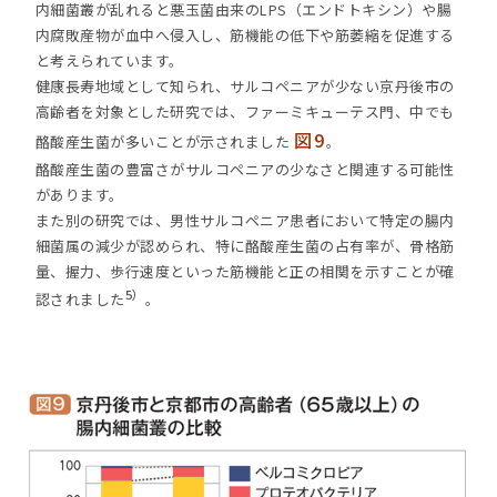
内細菌叢が乱れると悪玉菌由来のLPS（エンドトキシン）や腸
内腐敗産物が血中へ侵入し、筋機能の低下や筋萎縮を促進する
と考えられています。
健康長寿地域として知られ、サルコペニアが少ない京丹後市の
高齢者を対象とした研究では、ファーミキューテス門、中でも
図9
酪酸産生菌が多いことが示されました
。
酪酸産生菌の豊富さがサルコペニアの少なさと関連する可能性
があります。
また別の研究では、男性サルコペニア患者において特定の腸内
細菌属の減少が認められ、特に酪酸産生菌の占有率が、骨格筋
量、握力、歩行速度といった筋機能と正の相関を示すことが確
5）
認されました
。