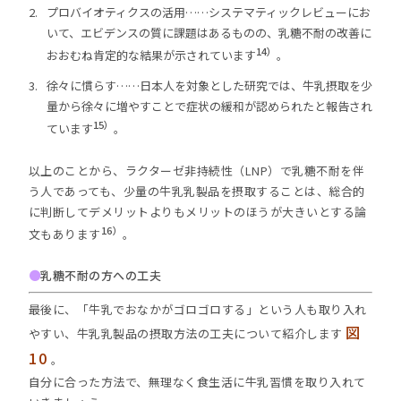
プロバイオティクスの活用……システマティックレビューにお
いて、エビデンスの質に課題はあるものの、乳糖不耐の改善に
14）
おおむね肯定的な結果が示されています
。
徐々に慣らす……日本人を対象とした研究では、牛乳摂取を少
量から徐々に増やすことで症状の緩和が認められたと報告され
15）
ています
。
以上のことから、ラクターゼ非持続性（LNP）で乳糖不耐を伴
う人であっても、少量の牛乳乳製品を摂取することは、総合的
に判断してデメリットよりもメリットのほうが大きいとする論
16）
文もあります
。
●
乳糖不耐の方への工夫
最後に、「牛乳でおなかがゴロゴロする」という人も取り入れ
図
やすい、牛乳乳製品の摂取方法の工夫について紹介します
10
。
自分に合った方法で、無理なく食生活に牛乳習慣を取り入れて