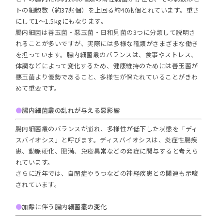
トの細胞数（約37兆個）を上回る約40兆個とれています。重さ
にして1～1.5kgにもなります。
腸内細菌は善玉菌・悪玉菌・日和見菌の3つに分類して説明さ
れることが多いですが、実際には多様な種類がさまざまな働き
を担っています。腸内細菌叢のバランスは、食事やストレス、
体調などによって変化するため、健康維持のためには善玉菌が
悪玉菌より優勢であること、多様性が保たれていることがきわ
めて重要です。
●
腸内細菌叢の乱れが与える悪影響
腸内細菌叢のバランスが崩れ、多様性が低下した状態を「ディ
スバイオシス」と呼びます。ディスバイオシスは、炎症性腸疾
患、動脈硬化、肥満、免疫異常などの発症に関与すると考えら
れています。
さらに近年では、自閉症やうつなどの神経疾患との関連も示唆
されています。
●
加齢に伴う腸内細菌叢の変化