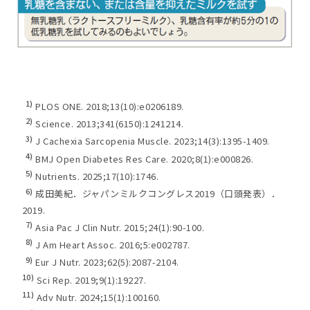
1)
PLOS ONE. 2018;13(10):e0206189.
2)
Science. 2013;341(6150):1241214.
3)
J Cachexia Sarcopenia Muscle. 2023;14(3):1395-1409.
4)
BMJ Open Diabetes Res Care. 2020;8(1):e000826.
5)
Nutrients. 2025;17(10):1746.
6)
成田美紀．ジャパンミルクコングレス2019（口頭発表）．
2019.
7)
Asia Pac J Clin Nutr. 2015;24(1):90-100.
8)
J Am Heart Assoc. 2016;5:e002787.
9)
Eur J Nutr. 2023;62(5):2087-2104.
10)
Sci Rep. 2019;9(1):19227.
11)
Adv Nutr. 2024;15(1):100160.