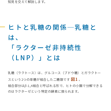
知見を交えて解説します。
ヒトと乳糖の関係─乳糖と
は、
「ラクターゼ非持続性
（LNP）」とは
乳糖（ラクトース）は、グルコース（ブドウ糖）とガラクトー
図1
スという2つの単糖が結合した二糖類です
。
結合部分は
β
-1,4結合と呼ばれる形で、ヒトの小腸で分解できる
のはラクターゼという特定の酵素に限られます。