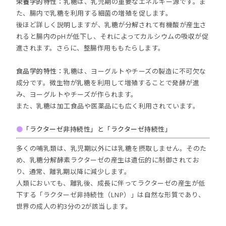
栄養学的特性：
乳糖は、乳児期の重要なエネルギー源です。ま
た、腸内で乳糖を利用する細菌の増殖を促します。
後ほど詳しく説明しますが、乳糖が分解されて有機酸が産生さ
れると腸内のpHが低下し、それによってカルシウムの吸収が促
進されます。さらに、整腸作用ももたらします。
食品学的特性：
乳糖は、ヨーグルトやチーズの製造に不可欠な
成分です。微生物が乳糖を利用して増殖することで発酵が進
み、ヨーグルトやチーズが作られます。
また、乳糖は加工食品や医薬品にも広く利用されています。
●
「ラクターゼ非持続性」と「ラクターゼ持続性」
多くの哺乳類は、乳児期以外には乳糖を摂取しません。そのた
め、乳糖分解酵素ラクターゼの産生は遺伝的に制御されてお
り、通常、離乳期以降に減少します。
人類においても、離乳後、成長に伴ってラクターゼの産生が低
下する「ラクターゼ非持続性（LNP）」は自然な形質であり、
世界の成人の約3分の2が該当します。