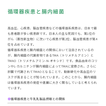
循環器疾患と腸内細菌
高血圧、心疾患、脳血管疾患などの循環器系疾患は、日本で最
も患者数が多い疾患群です。日本人の主な死因でも、第1位の
がん（悪性新生物）に次いで心疾患が第2位、脳血管疾患が第4
位を占めています。
循環器系疾患と腸内細菌との関係において注目されているの
が、腸内細菌の代謝産物であるTMA（トリメチルアミン）と
TMAO（トリメチルアミン-N-オキシド）です。食品由来のコリ
ンやL-カルニチンが腸内細菌によってTMAに変換され、さらに
肝臓で代謝されてTMAOとなることで、動脈硬化や高血圧のリ
スクが高まることが知られています。このことから、腸内細菌
は循環器系疾患の発症や進展に大きく関与していると考えられ
ています。
●
循環器疾患と牛乳乳製品摂取との関係