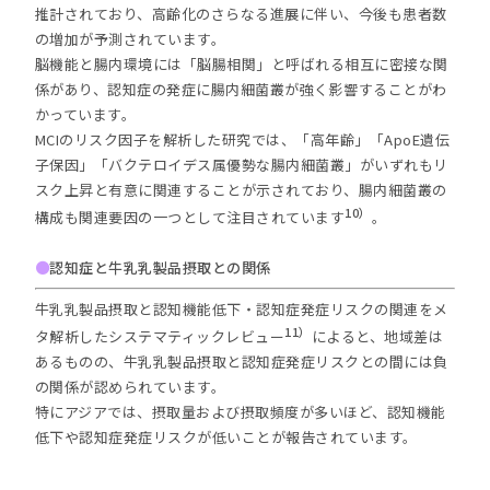
推計されており、高齢化のさらなる進展に伴い、今後も患者数
の増加が予測されています。
脳機能と腸内環境には「脳腸相関」と呼ばれる相互に密接な関
係があり、認知症の発症に腸内細菌叢が強く影響することがわ
かっています。
MCIのリスク因子を解析した研究では、「高年齢」「ApoE遺伝
子保因」「バクテロイデス属優勢な腸内細菌叢」がいずれもリ
スク上昇と有意に関連することが示されており、腸内細菌叢の
10）
構成も関連要因の一つとして注目されています
。
●
認知症と牛乳乳製品摂取との関係
牛乳乳製品摂取と認知機能低下・認知症発症リスクの関連をメ
11）
タ解析したシステマティックレビュー
によると、地域差は
あるものの、牛乳乳製品摂取と認知症発症リスクとの間には負
の関係が認められています。
特にアジアでは、摂取量および摂取頻度が多いほど、認知機能
低下や認知症発症リスクが低いことが報告されています。