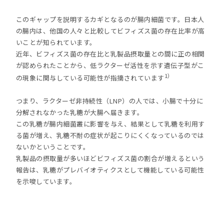
このギャップを説明するカギとなるのが腸内細菌です。日本人
の腸内は、他国の人々と比較してビフィズス菌の存在比率が高
いことが知られています。
近年、ビフィズス菌の存在比と乳製品摂取量との間に正の相関
が認められたことから、低ラクターゼ活性を示す遺伝子型がこ
1）
の現象に関与している可能性が指摘されています
つまり、ラクターゼ非持続性（LNP）の人では、小腸で十分に
分解されなかった乳糖が大腸へ届きます。
この乳糖が腸内細菌叢に影響を与え、結果として乳糖を利用す
る菌が増え、乳糖不耐の症状が起こりにくくなっているのでは
ないかということです。
乳製品の摂取量が多いほどビフィズス菌の割合が増えるという
報告は、乳糖がプレバイオティクスとして機能している可能性
を示唆しています。