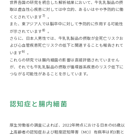
世界各国の研究を統合した解析結果において、牛乳乳製品の摂
取は虚血性心疾患に対しては中立的、あるいはやや予防的に働
7）
くとされています
。
また、東アジア人では脳卒中に対して予防的に作用する可能性
8）
が示されています
。
さらに、日本人男性では、牛乳乳製品の摂取が全死亡リスクお
よび心血管疾患死亡リスクの低下と関連することも報告されて
9）
います
。
これらの研究では腸内細菌の影響は直接評価されていません
が、それでも牛乳乳製品の摂取が循環器系疾患のリスク低下に
つながる可能性があることを示しています。
認知症と腸内細菌
厚生労働省の調査によれば、2022年時点における日本の65歳以
上高齢者の認知症および軽度認知障害（MCI）有病率は約3割と