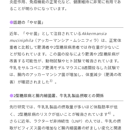
炎症作用、免疫機能の正常化など、健康維持に非常に有用であ
ることが明らかになっています。
●
話題の「やせ菌」
近年、「やせ菌」として注目されている
Akkermansia
muciniphila
（アッカーマンシア・ムシニフィラ）は、正常体
重者と比較して肥満者や2型糖尿病患者では存在量が少ないこ
とが知られています。この菌の投与により肥満や2型糖尿病が
改善する可能性が、動物試験やヒト試験で報告されています。
牛乳をサルコペニア肥満モデルマウスに8週間投与した試験で
は、腸内のアッカーマンシア菌が増加し、体重減少（肥満の改
3）
善）が確認されました
。
●
2型糖尿病と腸内細菌叢、牛乳乳製品摂取との関係
先行研究では、牛乳乳製品の摂取量が多いほど体脂肪率が低
4）
く、2型糖尿病のリスクが低いことが報告されています
。
さらに近年、ラクターゼ非持続性（LNP）の人では、牛乳の摂
取がビフィズス菌の増加など腸内細菌叢の好ましい変化と関連