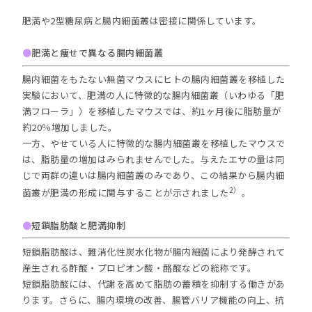
肥満や2型糖尿病と腸内細菌叢は密接に関係しています。
●
肥満と痩せで異なる腸内細菌叢
腸内細菌をもたない無菌マウスにヒトの腸内細菌叢を移植した
実験において、肥満の人に特徴的な腸内細菌叢（いわゆる「肥
満フローラ」）を移植したマウスでは、約1ヶ月後に脂肪量が
約20％増加しました。
一方、やせている人に特徴的な腸内細菌叢を移植したマウスで
は、脂肪量の増加はみられませんでした。与えたエサの量は同
じで両群の違いは腸内細菌叢のみであり、この結果から腸内細
2）
菌叢が肥満の形成に関与することが示されました
。
●
短鎖脂肪酸と肥満抑制
短鎖脂肪酸は、難消化性炭水化物が腸内細菌により発酵されて
産生される酢酸・プロピオン酸・酪酸などの総称です。
短鎖脂肪酸には、代謝を高めて脂肪の蓄積を抑制する働きがあ
ります。さらに、腸内環境の改善、腸管バリア機能の向上、抗