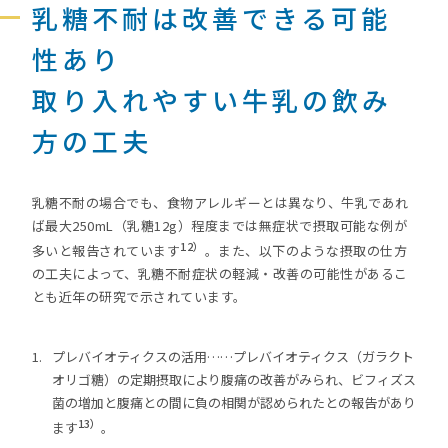
乳糖不耐は改善できる可能
性あり
取り入れやすい牛乳の飲み
方の工夫
乳糖不耐の場合でも、食物アレルギーとは異なり、牛乳であれ
ば最大250mL（乳糖12g）程度までは無症状で摂取可能な例が
12）
多いと報告されています
。また、以下のような摂取の仕方
の工夫によって、乳糖不耐症状の軽減・改善の可能性があるこ
とも近年の研究で示されています。
プレバイオティクスの活用……プレバイオティクス（ガラクト
オリゴ糖）の定期摂取により腹痛の改善がみられ、ビフィズス
菌の増加と腹痛との間に負の相関が認められたとの報告があり
13）
ます
。