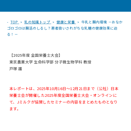
TOP
乳の知識トップ
健康と栄養
牛乳と腸内環境 －おなか
ゴロゴロは腸活のしるし？悪者扱いされがちな乳糖の健康効果に迫
る！－
【2025年度 全国栄養士大会】
東京農業大学 生命科学部 分子微生物学科 教授
戸塚 護
本レポートは、2025年10月16日～12月21日まで（公社）日本
栄養士会が開催した2025年度全国栄養士大会・オンラインに
て、Jミルクが協賛したセミナーの内容をまとめたものとなり
ます。