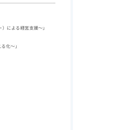
ザリー）による経営支援～」
える化～」