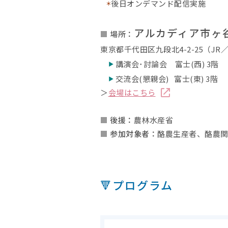
後日オンデマンド配信実施
＊
アルカディア市ヶ
■
場所
：
東京都千代田区九段北4-2-25（J
講演会･討論会 富士(西) 3階
▶
交流会(懇親会) 富士(東) 3階
▶
＞
会場はこちら
■
後援
：
農林水産省
■
参加対象者
：
酪農生産者、酪農関
🔻プログラム