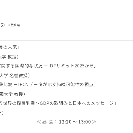
25）
※敬称略
農の未来」
学 教授）
re に関する国際的な状況 －IDFサミット2025から」
大学 名誉教授）
比較 －IFCNデータが示す持続可能性の視点」
園大学 教授）
わる世界の酪農乳業～GDPの取組みと日本へのメッセージ」
ク）
≪ 昼 食：
12:20 ～ 13:00
≫