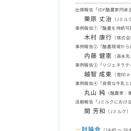
出席報告「IDF酪農家円卓
栗原 丈治
（Jミル
事例報告①「酪農を持続可能に 
木村 康行
（株式会
事例報告②「酪農現場から
内藤 健憲
（森永乳
事例報告③「リジェネラテ
越智 成東
（雪印メ
事例報告④「良質な牛乳と
丸山 純
（酪農家：
活動報告「Jミルクにおけ
関 芳和
（Jミルク）
－
討論会
（14:45 ～ 16: