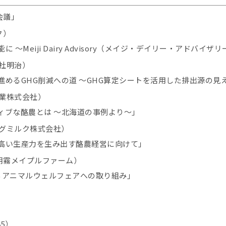
会議」
ク）
～Meiji Dairy Advisory（メイジ・デイリー・アドバイ
社明治）
進めるGHG削減への道 ～GHG算定シートを活用した排出源の見
業株式会社）
ィブな酪農とは ～北海道の事例より～」
グミルク株式会社）
高い生産力を生み出す酪農経営に向けて」
朝霧メイプルファーム）
るアニマルウェルフェアへの取り組み」
45）