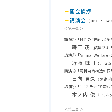
－
開会挨拶
－
講演会
（10:35 ～ 14:
＜第一部＞
講演①「搾乳の自動化と酪
森田 茂
（酪農学園大
講演②「Animal Welfa
近藤 誠司
（北海道
講演③「飼料自給構造の国際
日向 貴久
（酪農学
講演④「“サステナ”で変
木ノ内 俊
（Jミル
＜第二部＞