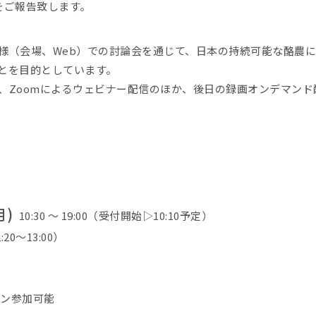
をご報告致します。
様（会場、Web）での討論会を通じて、日本の持続可能な酪農
とを目的としています。
、Zoomによるウェビナー配信のほか、後日の録画オンデマンド
月)
10:30 〜 19:00（受付開始▷10:10予定）
:20～13:00）
イン参加可能