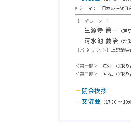
テーマ：
「日本の持続可
▶
【モデレーター】
生源寺 眞一
（東
清水池 義治
（北
【パ ネ リ ス ト】
上記講演者
＜第一部＞
「海外」の取り
＜第二部＞
「国内」の取り
－
閉会挨拶
－
交流会
（17:30 ～ 19: