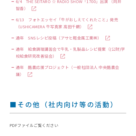
6/4 THE SEITARO ☆ RADIO SHOW「1700」出演 （向井
智香）
6/13 フォトエッセイ「牛がおしえてくれたこと」発売
（USHICAMERA 牛写真家 高田千鶴）
通年 SNSレシピ投稿（アサヒ軽金属工業㈱）
通年 給食調理講習会で牛乳・乳製品レシピ提案（(公財)学
校給食研究改善協会）
通年 酪農応援プロジェクト（一般社団法人 中央酪農会
議）
■その他（社内向け等の活動）
PDFファイルご覧ください