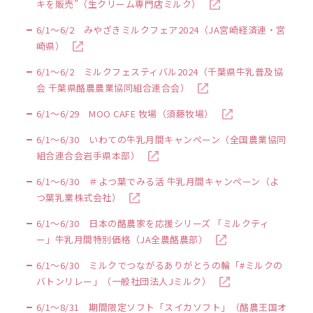
キを販売”（生クリーム専門店ミルク）
6/1～6/2 みやざきミルクフェア2024（JA宮崎経済連・宮
崎県）
6/1～6/2 ミルクフェスティバル2024（千葉県牛乳普及協
会 千葉県酪農農業協同組合連合会）
6/1～6/29 MOO CAFE 牧場（須藤牧場）
6/1～6/30 いわての牛乳月間キャンペーン（全国農業協同
組合連合会岩手県本部）
6/1～6/30 ＃よつ葉でみる活 牛乳月間キャンペーン（よ
つ葉乳業株式会社）
6/1～6/30 日本の酪農家を応援シリーズ 「ミルクティ
ー」牛乳月間特別価格（JA全農酪農部）
6/1～6/30 ミルクでつながるありがとうの輪「#ミルクの
バトンリレー」（一般社団法人Jミルク）
6/1～8/31 期間限定ソフト「スイカソフト」（酪農王国オ