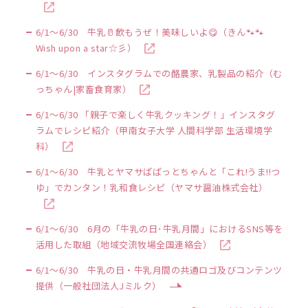
6/1～6/30 牛乳🥛飲もうぜ！美味しいよ😋（きん🐾🐾
Wish upon a star☆彡）
6/1～6/30 インスタグラムでの酪農家、乳製品の紹介（む
っちゃん|家畜食育家）
6/1～6/30 「親子で楽しく牛乳クッキング！」インスタグ
ラムでレシピ紹介（甲南女子大学 人間科学部 生活環境学
科）
6/1～6/30 牛乳とヤマサぱぱっとちゃんと「これ!うま!!つ
ゆ」でカンタン！乳和食レシピ（ヤマサ醤油株式会社）
6/1～6/30 6月の「牛乳の日･牛乳月間」におけるSNS等を
活用した取組（地域交流牧場全国連絡会）
6/1～6/30 牛乳の日・牛乳月間の共通ロゴ及びコンテンツ
提供（一般社団法人Jミルク）