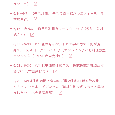
ラッチェ）
6/3～6/7 【牛乳月間】 牛乳で食卓にバラエティーを（農
林水産省）
6/16 みんなで作ろう乳和食ワークショップ（永利牛乳株
式会社）
6/22～6/23 🥛牛乳の月イベント🥛科学の力で牛乳が変
身?!チーズ＆ヨーグルト作り♪（オンライン子ども料理教室
テックック（TRESH合同会社））
6/23、6/30 八千代市酪農体験学習（株式株式会社加茂牧
場(八千代市畜産協会)）
6/29 6月は牛乳月間！全国のご当地牛乳11種を飲み比
べ！ ～カプセルトイになったご当地牛乳をギュウっと集め
ました～（JA全農酪農部）