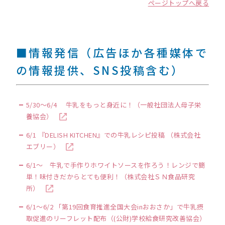
ページトップへ戻る
■情報発信（広告ほか各種媒体で
の情報提供、SNS投稿含む）
5/30～6/4 牛乳をもっと身近に！（一般社団法人母子栄
養協会）
6/1 『DELISH KITCHEN』での牛乳レシピ投稿 （株式会社
エブリー）
6/1～ 牛乳で手作りホワイトソースを作ろう！レンジで簡
単！味付きだからとても便利！（株式会社ＳＮ食品研究
所）
6/1～6/2 「第19回食育推進全国大会inおおさか」で牛乳摂
取促進のリーフレット配布（(公財)学校給食研究改善協会）